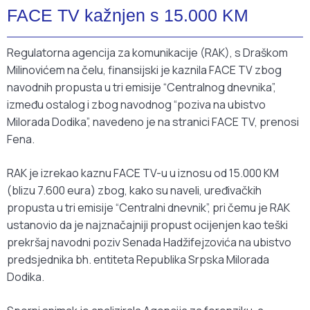
FACE TV kažnjen s 15.000 KM
Regulatorna agencija za komunikacije (RAK), s Draškom
Milinovićem na čelu, finansijski je kaznila FACE TV zbog
navodnih propusta u tri emisije “Centralnog dnevnika”,
između ostalog i zbog navodnog “poziva na ubistvo
Milorada Dodika”, navedeno je na stranici FACE TV, prenosi
Fena.
RAK je izrekao kaznu FACE TV-u u iznosu od 15.000 KM
(blizu 7.600 eura) zbog, kako su naveli, uređivačkih
propusta u tri emisije “Centralni dnevnik”, pri čemu je RAK
ustanovio da je najznačajniji propust ocijenjen kao teški
prekršaj navodni poziv Senada Hadžifejzovića na ubistvo
predsjednika bh. entiteta Republika Srpska Milorada
Dodika.