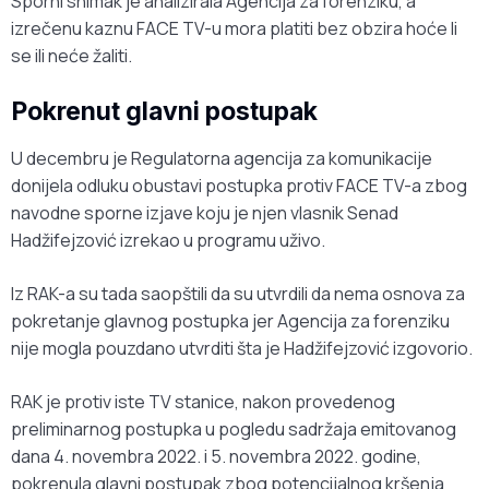
Sporni snimak je analizirala Agencija za forenziku, a
izrečenu kaznu FACE TV-u mora platiti bez obzira hoće li
se ili neće žaliti.
Pokrenut glavni postupak
U decembru je Regulatorna agencija za komunikacije
donijela odluku obustavi postupka protiv FACE TV-a zbog
navodne sporne izjave koju je njen vlasnik Senad
Hadžifejzović izrekao u programu uživo.
Iz RAK-a su tada saopštili da su utvrdili da nema osnova za
pokretanje glavnog postupka jer Agencija za forenziku
nije mogla pouzdano utvrditi šta je Hadžifejzović izgovorio.
RAK je protiv iste TV stanice, nakon provedenog
preliminarnog postupka u pogledu sadržaja emitovanog
dana 4. novembra 2022. i 5. novembra 2022. godine,
pokrenula glavni postupak zbog potencijalnog kršenja