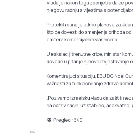
Vlada je nakon toga zaprijetila da će pov
njegovu radnju s vijestima s potencijal
Proteklih dana je otkrio planove za ukl
što će dovesti do smanjenja prihoda od 13
emitera komercijalnim vlasnicima.
U eskalaciji trenutne krize, ministar ko
dovede u pitanje njihovo izvještavanje o
Komentirajući situaciju, EBU DG Noel Curr
važnosti za funkcioniranje zdrave demok
„Pozivamo izraelsku vladu da zaštiti nez
na održiv način, uz stabilno, adekvatno,
Pregledi:
349