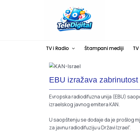
TV i Radio
Štampani mediji
TV
EBU izražava zabrinutost 
Evropska radiodifuzna unija (EBU) saopćil
izraelskog javnog emitera KAN.
U saopštenju se dodaje da je prošlog m
za javnu radiodifuziju u Državi Izrael”.