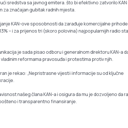
ući sredstva sa javnog emitera. što bi efektivno zatvorilo KAN 
om za značajan gubitak radnih mjesta.
anjanje KAN-ove sposobnosti da zarađuje komercijalne prihode
% – i za prijenos tri (skoro polovina) najpopularnijih radio st
munikacija je sada pisao odboru i generalnom direktoru KAN-a d
 vladinim reformama pravosuđa i protestima protiv njih.
an je rekao: „Nepristrasne vijesti i informacije su od ključne
racije.
avisnost našeg člana KAN-a i osigura da mu je dozvoljeno da ra
 pošteno i transparentno finansiranje.