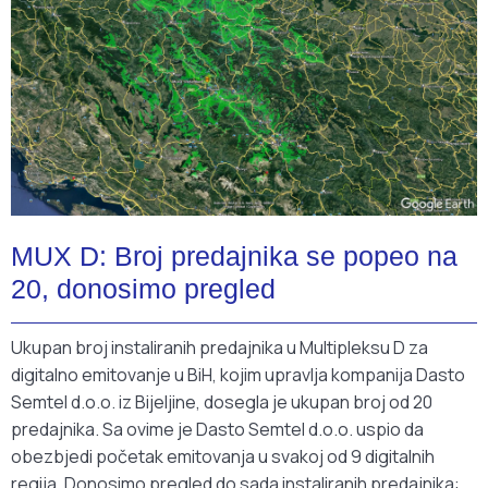
MUX D: Broj predajnika se popeo na
20, donosimo pregled
Ukupan broj instaliranih predajnika u Multipleksu D za
digitalno emitovanje u BiH, kojim upravlja kompanija Dasto
Semtel d.o.o. iz Bijeljine, dosegla je ukupan broj od 20
predajnika. Sa ovime je Dasto Semtel d.o.o. uspio da
obezbjedi početak emitovanja u svakoj od 9 digitalnih
regija. Donosimo pregled do sada instaliranih predajnika: