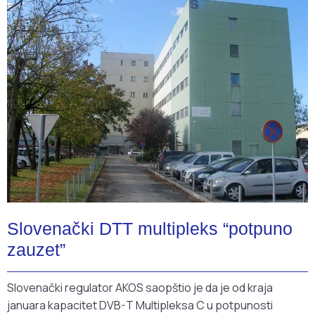
Slovenački DTT multipleks “potpuno
zauzet”
Slovenački regulator AKOS saopštio je da je od kraja
januara kapacitet DVB-T Multipleksa C u potpunosti