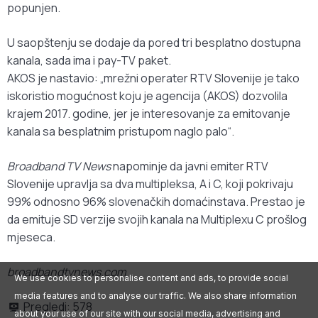
popunjen.
U saopštenju se dodaje da pored tri besplatno dostupna
kanala, sada ima i pay-TV paket.
AKOS je nastavio: „mrežni operater RTV Slovenije je tako
iskoristio mogućnost koju je agencija (AKOS) dozvolila
krajem 2017. godine, jer je interesovanje za emitovanje
kanala sa besplatnim pristupom naglo palo“.
Broadband TV News
napominje da javni emiter RTV
Slovenije upravlja sa dva multipleksa, A i C, koji pokrivaju
99% odnosno 96% slovenačkih domaćinstava. Prestao je
da emituje SD verzije svojih kanala na Multiplexu C prošlog
mjeseca.
broadbandtvnews.com
We use cookies to personalise content and ads, to provide social
media features and to analyse our traffic. We also share information
Pregledi:
578
about your use of our site with our social media, advertising and