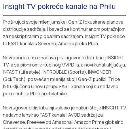
Insight TV pokreće kanale na Philu
Proširujući svoje milenijumske i Gen-Z fokusirane planove
distribucije sadržaja, i baveći se kontinuiranom potražnjom
za neskriptiranim globalnim sadržajem, Insight TV pokreće
tri FAST kanala u Severnoj Americi preko Phila.
Novi sporazum označava prvi ugovor o distribuciji INSIGHT
TV-a sa pionirom virtuelnog MVPD-a, a novi kanali uključuju,
INFAST (Lifestyle), INTROUBLE (Sports), INWONDER
(Sci/Tech), posvećen milenijalskoj i Gen-Z publici. Tri će
biti uključena u novu grupu FAST kanala koji su nedavno
pokrenuti za Philo pretplatnike.
Novi ugovor o distribuciji usledio je nakon što je INSIGHT TV
nedavno lansirao FAST kanale i AVOD sadržaj za
Cineverse, Freevee od Amazona i Amazon Prime globalno.