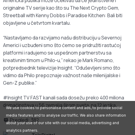
Američka publika može očekivati da će jedinstvene i
originalne TV serije kao što su The Next Crypto Gem,
Streetball with Kenny Dobbs i Paradise Kitchen: Bali biti
objavljene u četvrtom kvartalu.
“Nastavljamo da razvijamo našu distribuciju u Severnoj
Americi i uzbuđeni smo što ćemo se pridružiti rastućoj
platformi i radujemo se uspešnom partnerstvu sa
kreativnim timom u Philo-u,” rekao je Mark Romano,
potpredsednik televizije Insight. “Oduševljeni smo što
vidimo da Philo prepoznaje važnost naše milenijalske i
Gen-Z publike.”
#Insight TV FAST kanali sada dosežu preko 400 miliona
domaćinstava u 56 zemalja širom sveta, na 12 jezika.
We use cookies to personalise content and ads, to provide social
media features and to analyse our traffic. We also share information
Pregledi:
382
about your use of our site with our social media, advertising and
analytics partners.