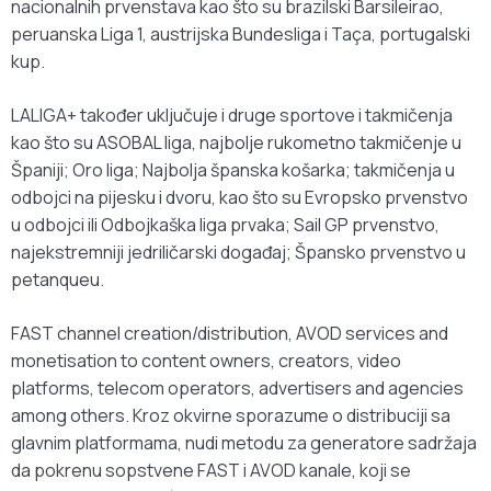
nacionalnih prvenstava kao što su brazilski Barsileirao,
peruanska Liga 1, austrijska Bundesliga i Taça, portugalski
kup.
LALIGA+ također uključuje i druge sportove i takmičenja
kao što su ASOBAL liga, najbolje rukometno takmičenje u
Španiji; Oro liga; Najbolja španska košarka; takmičenja u
odbojci na pijesku i dvoru, kao što su Evropsko prvenstvo
u odbojci ili Odbojkaška liga prvaka; Sail GP prvenstvo,
najekstremniji jedriličarski događaj; Špansko prvenstvo u
petanqueu.
FAST channel creation/distribution, AVOD services and
monetisation to content owners, creators, video
platforms, telecom operators, advertisers and agencies
among others. Kroz okvirne sporazume o distribuciji sa
glavnim platformama, nudi metodu za generatore sadržaja
da pokrenu sopstvene FAST i AVOD kanale, koji se