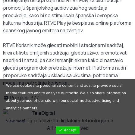
poboljšanje usluga koje nudi RTVE Play za distribuciju i
promociju španjolskog audiovizualnog sadržaja
produkcije, kako bi se stimulisala španska i evropska
kulturna industrija. RTVE Play je besplatna online platforma
španskog javnog emitera na zahtjev
RTVE Korisnik može gledati mobilni i stacionarni sadržaj,
kreirati liste omiljenih sadržaja, gledati uživo, premotavati
naprijed i nazad, pa čak i smanjiti ekran kako bi nastavio
gledati program dok pretražuje internet. Platforma nudi i
preporuke sadržaja u skladu sa ukusima, potrebama i
modelima potrošnje korisnika.
We use cookies to personalise content and ads, to provide social
media features and to analyse our traffic. We also share information
Pregledi:
377
about your use of our site with our social media, advertising and
analytics partners.
Blog o televiziji i digitalnim tehnologijama
View more
All rights reserved
Accept