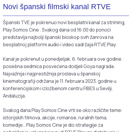
Novi španski filmski kanal RTVE
Španski TVE je pokrenuo novi besplatni kanal za striming,
Play Somos Cine . Svakog dana od 16:00 do ponoći
predstavlja najbolji španski bioskop svih žanrova na
besplatnoj platformi audio i video sadržaja RTVE Play.
Kanal je pokrenut u ponedjeljak, 6. februara ove godine.
posebna sedmica posvećena dodjeli Goya nagrada.
Najvažnija i najprestižnija proslava u španskoj
kinematografiji održana je 11. februara 2023. godine u
konferencijskom i izložbenom centru FIBES u Sevilji,
Andaluzija.
Svakog dana Play Somos Cine vrti se oko različite teme:
istorijskih filmova, akcije, romanse, ruralnih tema,
komedije… Play Somos Cine je dio strategije za