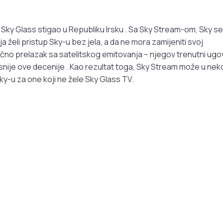
e Sky Glass stigao u Republiku Irsku . Sa Sky Stream-om, Sky se
ja želi pristup Sky-u bez jela, a da ne mora zamijeniti svoj
čno prelazak sa satelitskog emitovanja – njegov trenutni ugo
snije ove decenije . Kao rezultat toga, Sky Stream može u ne
ky-u za one koji ne žele Sky Glass TV.