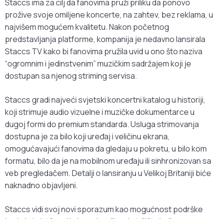
Staccs ima za cilj da fanovima pruži priliku da ponovo
prožive svoje omiljene koncerte, na zahtev, bez reklama, u
najvišem mogućem kvalitetu. Nakon početnog
predstavljanja platforme, kompanija je nedavno lansirala
Staccs TV kako bi fanovima pružila uvid u ono što naziva
“ogromnim i jedinstvenim” muzičkim sadržajem koji je
dostupan sa njenog striming servisa.
Staccs gradi najveći svjetski koncertni katalog u historiji,
koji strimuje audio vizuelne i muzičke dokumentarce u
dugoj formi do premium standarda. Usluga strimovanja
dostupna je za bilo koji uređaj i veličinu ekrana,
omogućavajući fanovima da gledaju u pokretu, u bilo kom
formatu, bilo da je na mobilnom uređaju ili sinhronizovan sa
veb pregledačem. Detalji o lansiranju u Velikoj Britaniji biće
naknadno objavljeni.
Staccs vidi svoj novi sporazum kao mogućnost podrške