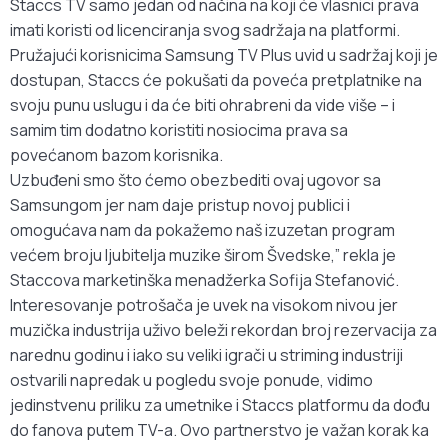
Staccs TV samo jedan od načina na koji će vlasnici prava
imati koristi od licenciranja svog sadržaja na platformi.
Pružajući korisnicima Samsung TV Plus uvid u sadržaj koji je
dostupan, Staccs će pokušati da poveća pretplatnike na
svoju punu uslugu i da će biti ohrabreni da vide više – i
samim tim dodatno koristiti nosiocima prava sa
povećanom bazom korisnika.
Uzbuđeni smo što ćemo obezbediti ovaj ugovor sa
Samsungom jer nam daje pristup novoj publici i
omogućava nam da pokažemo naš izuzetan program
većem broju ljubitelja muzike širom Švedske,” rekla je
Staccova marketinška menadžerka Sofija Stefanović.
Interesovanje potrošača je uvek na visokom nivou jer
muzička industrija uživo beleži rekordan broj rezervacija za
narednu godinu i iako su veliki igrači u striming industriji
ostvarili napredak u pogledu svoje ponude, vidimo
jedinstvenu priliku za umetnike i Staccs platformu da dođu
do fanova putem TV-a. Ovo partnerstvo je važan korak ka