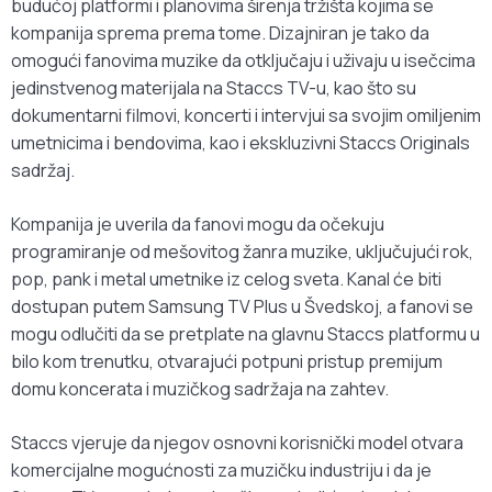
budućoj platformi i planovima širenja tržišta kojima se
kompanija sprema prema tome. Dizajniran je tako da
omogući fanovima muzike da otključaju i uživaju u isečcima
jedinstvenog materijala na Staccs TV-u, kao što su
dokumentarni filmovi, koncerti i intervjui sa svojim omiljenim
umetnicima i bendovima, kao i ekskluzivni Staccs Originals
sadržaj.
Kompanija je uverila da fanovi mogu da očekuju
programiranje od mešovitog žanra muzike, uključujući rok,
pop, pank i metal umetnike iz celog sveta. Kanal će biti
dostupan putem Samsung TV Plus u Švedskoj, a fanovi se
mogu odlučiti da se pretplate na glavnu Staccs platformu u
bilo kom trenutku, otvarajući potpuni pristup premijum
domu koncerata i muzičkog sadržaja na zahtev.
Staccs vjeruje da njegov osnovni korisnički model otvara
komercijalne mogućnosti za muzičku industriju i da je