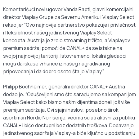
Komentarišući novi ugovor Vanda Rapti, glavni komercijalni
direktor Viaplay Grupe za Severnu Ameriku i Viaplay Select
rekao je: “Ovo najnovije partnerstvo pokazuje i privlačnost
i fleksibilnost našeg jedinstvenog Viaplay Select
koncepta. Austrija je zrelo streaming tržište, a Viaplayov
premium sadržaj pomoći će CANAL+ da se istakne na
svojoj najnovijoj teritoriji. Istovremeno, lokalni gledaoci
mogu da iskuse vrhunce iz našeg nagrađivanog
pripovedanja i da dobro osete šta je Viaplay.”
Philipp Böchheimer, generalni direktor CANAL+ Austria
dodao je: “Oduševljeni smo što sarađujemo sa kompanijom
Viaplay Select kako bismo našim klijentima doneli još više
premijum sadržaja. Ovi sjajni naslovi, posebno širok
asortiman Nordic Noir serije, veoma su atraktivni za publiku
CANAL+ i biće dostupni bez dodatnih troškova. Dodavanje
jedinstvenog sadržaja Viaplay-a biće ključno u podsticanju