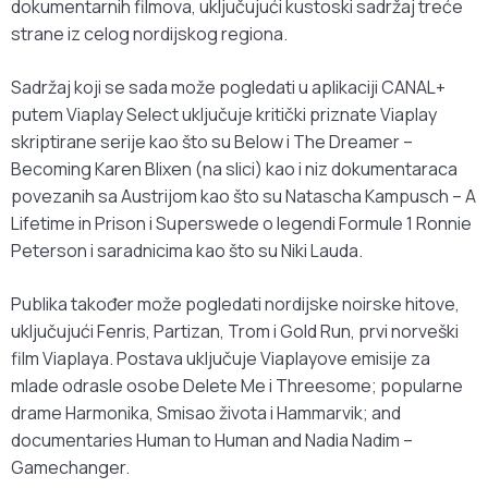
dokumentarnih filmova, uključujući kustoski sadržaj treće
strane iz celog nordijskog regiona.
Sadržaj koji se sada može pogledati u aplikaciji CANAL+
putem Viaplay Select uključuje kritički priznate Viaplay
skriptirane serije kao što su Below i The Dreamer –
Becoming Karen Blixen (na slici) kao i niz dokumentaraca
povezanih sa Austrijom kao što su Natascha Kampusch – A
Lifetime in Prison i Superswede o legendi Formule 1 Ronnie
Peterson i saradnicima kao što su Niki Lauda.
Publika također može pogledati nordijske noirske hitove,
uključujući Fenris, Partizan, Trom i Gold Run, prvi norveški
film Viaplaya. Postava uključuje Viaplayove emisije za
mlade odrasle osobe Delete Me i Threesome; popularne
drame Harmonika, Smisao života i Hammarvik; and
documentaries Human to Human and Nadia Nadim –
Gamechanger.