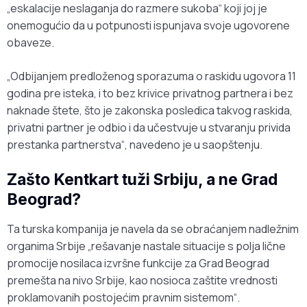
„eskalacije neslaganja do razmere sukoba“ koji joj je
onemogućio da u potpunosti ispunjava svoje ugovorene
obaveze.
„Odbijanjem predloženog sporazuma o raskidu ugovora 11
godina pre isteka, i to bez krivice privatnog partnera i bez
naknade štete, što je zakonska posledica takvog raskida,
privatni partner je odbio i da učestvuje u stvaranju privida
prestanka partnerstva“, navedeno je u saopštenju.
Zašto Kentkart tuži Srbiju, a ne Grad
Beograd?
Ta turska kompanija je navela da se obraćanjem nadležnim
organima Srbije „rešavanje nastale situacije s polja lične
promocije nosilaca izvršne funkcije za Grad Beograd
premešta na nivo Srbije, kao nosioca zaštite vrednosti
proklamovanih postojećim pravnim sistemom“.