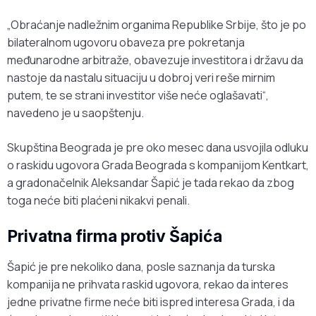
„Obraćanje nadležnim organima Republike Srbije, što je po
bilateralnom ugovoru obaveza pre pokretanja
međunarodne arbitraže, obavezuje investitora i državu da
nastoje da nastalu situaciju u dobroj veri reše mirnim
putem, te se strani investitor više neće oglašavati“,
navedeno je u saopštenju.
Skupština Beograda je pre oko mesec dana usvojila odluku
o raskidu ugovora Grada Beograda s kompanijom Kentkart,
a gradonačelnik Aleksandar Šapić je tada rekao da zbog
toga neće biti plaćeni nikakvi penali.
Privatna firma protiv Šapića
Šapić je pre nekoliko dana, posle saznanja da turska
kompanija ne prihvata raskid ugovora, rekao da interes
jedne privatne firme neće biti ispred interesa Grada, i da