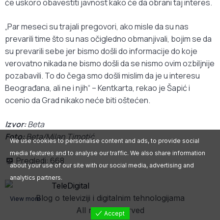
će uskoro obavestiti javnost kako će da obrani taj interes.
„Par meseci su trajali pregovori, ako misle da su nas
prevarili time što su nas očigledno obmanjivali, bojim se da
su prevarili sebe jer bismo došli do informacije do koje
verovatno nikada ne bismo došli da se nismo ovim ozbiljnije
pozabavili. To do čega smo došli mislim da je u interesu
Beograđana, ali ne i njih“ – Kentkarta, rekao je Šapić i
ocenio da Grad nikako neće biti oštećen.
Izvor:
Beta
Foto:
Beta/Milan Timotić
We use cookies to personalise content and ads, to provide social
media features and to analyse our traffic. We also share information
Pregledi:
668
about your use of our site with our social media, advertising and
analytics partners.
Blog o televiziji i digitalnim tehnologijama
View more
All rights reserved
Accept