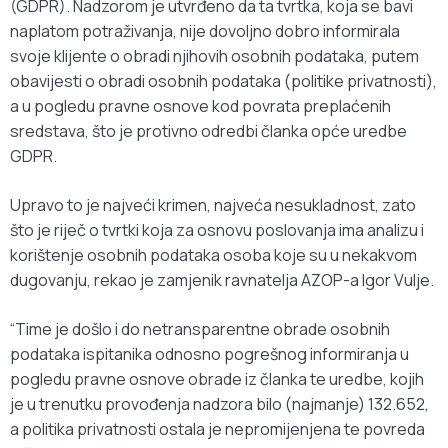
(GDPR). Nadzorom je utvrđeno da ta tvrtka, koja se bavi
naplatom potraživanja, nije dovoljno dobro informirala
svoje klijente o obradi njihovih osobnih podataka, putem
obavijesti o obradi osobnih podataka (politike privatnosti),
a u pogledu pravne osnove kod povrata preplaćenih
sredstava, što je protivno odredbi članka opće uredbe
GDPR.
Upravo to je najveći krimen, najveća nesukladnost, zato
što je riječ o tvrtki koja za osnovu poslovanja ima analizu i
korištenje osobnih podataka osoba koje su u nekakvom
dugovanju, rekao je zamjenik ravnatelja AZOP-a Igor Vulje.
“Time je došlo i do netransparentne obrade osobnih
podataka ispitanika odnosno pogrešnog informiranja u
pogledu pravne osnove obrade iz članka te uredbe, kojih
je u trenutku provođenja nadzora bilo (najmanje) 132.652,
a politika privatnosti ostala je nepromijenjena te povreda