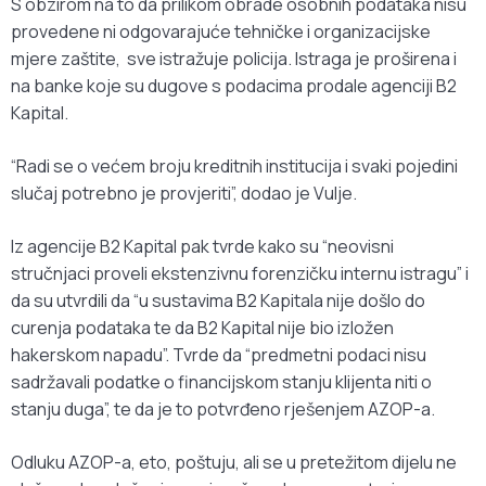
S obzirom na to da prilikom obrade osobnih podataka nisu
provedene ni odgovarajuće tehničke i organizacijske
mjere zaštite, sve istražuje policija. Istraga je proširena i
na banke koje su dugove s podacima prodale agenciji B2
Kapital.
“Radi se o većem broju kreditnih institucija i svaki pojedini
slučaj potrebno je provjeriti”, dodao je Vulje.
Iz agencije B2 Kapital pak tvrde kako su “neovisni
stručnjaci proveli ekstenzivnu forenzičku internu istragu” i
da su utvrdili da “u sustavima B2 Kapitala nije došlo do
curenja podataka te da B2 Kapital nije bio izložen
hakerskom napadu”. Tvrde da “predmetni podaci nisu
sadržavali podatke o financijskom stanju klijenta niti o
stanju duga”, te da je to potvrđeno rješenjem AZOP-a.
Odluku AZOP-a, eto, poštuju, ali se u pretežitom dijelu ne