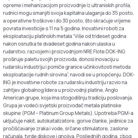
opreme i mehanizacijom proizvodnje iz ultraniskih profila,
rudnici mogu smanjiti svoja kapitalna ulaganja do 35 posto,
a operativne troškove i do 30 posto, što skraćuje vrijeme
povrata investicije s 11 na 5 godina. Inovativni roboti za
eksploataciju platinskih metala “Više od trideset godina
nakon osnutka te dvadeset godina nakon ulaska u
rudarstvo, razvojem i proizvodnjom NRE Flote DOK-ING
proširuje paletu svojih proizvoda, donosi inovaciju u
rudarsku industriju i pomiče granice učinkovitosti metoda
eksploatacije rudnih sirovina”, navodi se u priopćenju. DOK-
ING je inovativne robote za rudarsku industriju razvio na
zahtjev globalnog lidera u proizvodnji platine, Anglo
American grupe, koja ima stogodišnju tradiciju poslovanja.
Grupa je vodeći svjetski proizvođač metala platinske
skupine (PGM – Platinum Group Metals). Upotreba PGM-a
uključuje nakit, autokatalizatore, gorive članke, jedinice za
pročišćavanje zraka i vode, srčane stimulatore, zaslone
računala, tvrde diskove i gnojiva. Posljednjih godina, zbog