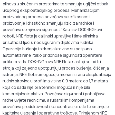
plinova u skučenim prostorima te smanjuje ugljični otisak
ukupnog eksploatacijskog procesa. Mehanizacijom
proizvodnog procesa povećava se efikasnost
proizvodnje i drastično smanjuju rizici za radnike i
povećava se njihova sigurnost.” Kao i svi DOK-ING-ovi
roboti, NRE flota je daljinski upravljiva i time eliminira
prisutnost ljudi u neosiguranim dijelovima rudnika.
Operacije bušenja i sidrenja krovine su potpuno
automatizirane i tako pridonose sigurnosti operatera
prilikom rada. DOK-ING-ova NRE Flota sastoji se od tri
stroja koji zajedno upotpunjuju proces bušenja, čišćenja i
sidrenja. NRE flota omogućuje mehaniziranu eksploataciju
rudnih sirovina u profilima visine 0,9 metara do 1,7 metara,
koja do sada nije bila tehnički moguća ili nije bila
komercijalno isplativa. Povećava sigurnost i poboljšava
radne uvjete radnicima, a rudarskim kompanijama
povećava produktivnost i koncentraciju rude te smanjuje
kapitalna ulaganja i operativne troškove. Primjenom NRE