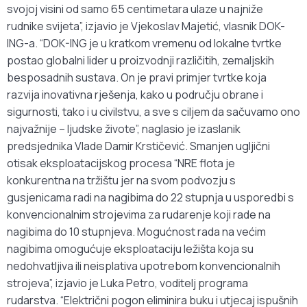
svojoj visini od samo 65 centimetara ulaze u najniže
rudnike svijeta”, izjavio je Vjekoslav Majetić, vlasnik DOK-
ING-a. “DOK-ING je u kratkom vremenu od lokalne tvrtke
postao globalni lider u proizvodnji različitih, zemaljskih
besposadnih sustava. On je pravi primjer tvrtke koja
razvija inovativna rješenja, kako u području obrane i
sigurnosti, tako i u civilstvu, a sve s ciljem da sačuvamo ono
najvažnije – ljudske živote”, naglasio je izaslanik
predsjednika Vlade Damir Krstičević. Smanjen ugljični
otisak eksploatacijskog procesa “NRE flota je
konkurentna na tržištu jer na svom podvozju s
gusjenicama radi na nagibima do 22 stupnja u usporedbi s
konvencionalnim strojevima za rudarenje koji rade na
nagibima do 10 stupnjeva. Mogućnost rada na većim
nagibima omogućuje eksploataciju ležišta koja su
nedohvatljiva ili neisplativa upotrebom konvencionalnih
strojeva”, izjavio je Luka Petro, voditelj programa
rudarstva. “Električni pogon eliminira buku i utjecaj ispušnih