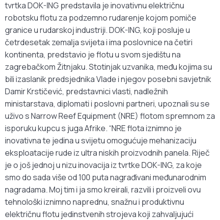
tvrtka DOK-ING predstavila je inovativnu električnu
robotsku flotu za podzemno rudarenje kojom pomiče
granice u rudarskoj industriji. DOK-ING, koji posluje u
četrdesetak zemalja svijeta i ima poslovnice na četiri
kontinenta, predstavio je flotu u svom sjedištu na
zagrebačkom Žitnjaku. Stotinjak uzvanika, među kojima su
bili izaslanik predsjednika Vlade i njegov posebni savjetnik
Damir Krstičević, predstavnici vlasti, nadležnih
ministarstava, diplomati i poslovni partneri, upoznali su se
uživo s Narrow Reef Equipment (NRE) flotom spremnom za
isporuku kupcu s juga Afrike. “NRE flota iznimno je
inovativna te jedina u svijetu omogućuje mehanizaciju
eksploatacije rude iz ultra niskih proizvodnih panela. Riječ
je o još jednoj u nizu inovacija iz tvrtke DOK-ING, za koje
smo do sada više od 100 puta nagrađivani međunarodnim
nagradama. Moj tim i ja smo kreirali, razvili i proizveli ovu
tehnološki iznimno naprednu, snažnu i produktivnu
električnu flotu jedinstvenih strojeva koji zahvaljujući