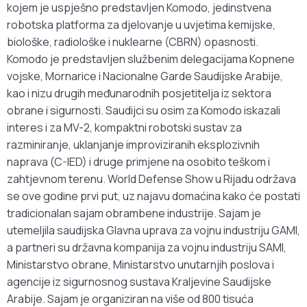
kojem je uspješno predstavljen Komodo, jedinstvena
robotska platforma za djelovanje u uvjetima kemijske,
biološke, radiološke i nuklearne (CBRN) opasnosti.
Komodo je predstavljen službenim delegacijama Kopnene
vojske, Mornarice i Nacionalne Garde Saudijske Arabije,
kao i nizu drugih međunarodnih posjetitelja iz sektora
obrane i sigurnosti. Saudijci su osim za Komodo iskazali
interes i za MV-2, kompaktni robotski sustav za
razminiranje, uklanjanje improviziranih eksplozivnih
naprava (C-IED) i druge primjene na osobito teškom i
zahtjevnom terenu. World Defense Show u Rijadu održava
se ove godine prvi put, uz najavu domaćina kako će postati
tradicionalan sajam obrambene industrije. Sajam je
utemeljila saudijska Glavna uprava za vojnu industriju GAMI,
a partneri su državna kompanija za vojnu industriju SAMI,
Ministarstvo obrane, Ministarstvo unutarnjih poslova i
agencije iz sigurnosnog sustava Kraljevine Saudijske
Arabije. Sajam je organiziran na više od 800 tisuća