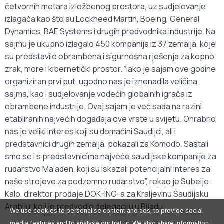
četvornih metara izložbenog prostora, uz sudjelovanje
izlagača kao što su Lockheed Martin, Boeing, General
Dynamics, BAE Systems i drugih predvodnika industrije. Na
sajmu je ukupno izlagalo 450 kompanija iz 37 zemalja, koje
su predstavile obrambena i sigurnosna rješenja za kopno,
zrak, more i kibernetički prostor. “Iako je sajam ove godine
organiziran prvi put, ugodno nas je iznenadila veličina
sajma, kao i sudjelovanje vodećih globalnih igrača iz
obrambene industrije. Ovaj sajam je već sada na razini
etabliranih najvećih događaja ove vrste u svijetu. Ohrabrio
nas je veliki interes koji su domaćini Saudijci, ali i
predstavnici drugih zemalja, pokazali za Komodo. Sastali
smo se i s predstavnicima najveće saudijske kompanije za
rudarstvo Ma’aden, koji su iskazali potencijalni interes za
naše strojeve za podzemno rudarstvo”, rekao je Subeije
Kalo, direktor prodaje DOK-ING-a za Kraljevinu Saudijsku
Arabiju, koji je predvodio delegaciju u Rijadu.
We use cookies to personalise content and ads, to provide social
media features and to analyse our traffic. We also share information