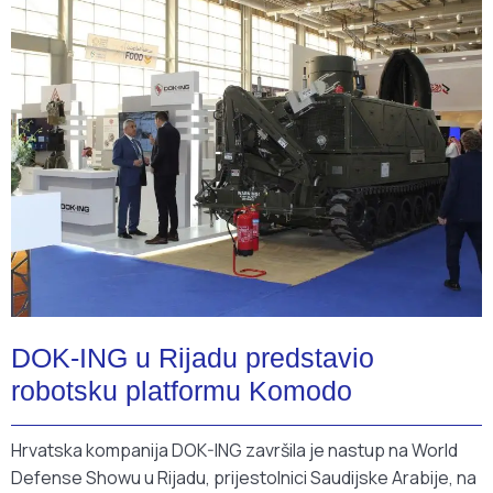
DOK-ING u Rijadu predstavio
robotsku platformu Komodo
Hrvatska kompanija DOK-ING završila je nastup na World
Defense Showu u Rijadu, prijestolnici Saudijske Arabije, na