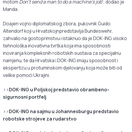
motom
Don’t send a man to do a machine’s job
“, dodao je
Manda.
Doajen vojno diplomatskog zbora, pukovnik Guido
Altendorf koji u Hrvatskojnpredstavlja Bundeswehr,
zahvalio na gostoprimstvu i istaknuo da je DOK-ING visoko
tehnološka inovativna tvrtka koja ima sposobnosti
inoviranja kompleksnih robotskih sustava za specijalnu
namjenu, te da Hrvatska i DOK-ING imaju sposobnost i
ekspertizu u protuminskom djelovanju koja može biti od
velike pomoći Ukrajini.
>>
DOK-ING u Poljskoj predstavio obrambeno-
sigurnosni portfelj
>>
DOK-ING na sajmu u Johannesburgu predstavio
robotske strojeve za rudarstvo