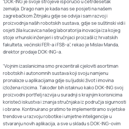
“DOK-ING je svoje strojeve isporučio u četrdesetak
zemalja. Drago nam je kada nas se posjeti na našem
zagrebačkom Žitnjaku gdje se odvija i sam razvoj i
proizvodnja naših robotskih sustava, gdje se suštinski vidi i
osjeti žila kucavica našeg laboratorija inovacija iza kojeg
stoje vrhunski inženjeri i stručnjaci proizašli iz hrvatskih
fakulteta, većinski FER-a i FSB-a”, rekao je Mislav Manda,
direktor prodaje DOK-ING-a.
“Vojnim izaslanicima smo prezentirali cjeloviti asortiman
robotskih i autonomnih sustava koji svoju namjenu
pronalaze u aplikacijama gdje su ljudski život i imovina
izložena rizicima. Također bih istaknuo kako DOK-ING svoj
proizvodni portfelj razvija u suradnji s krajnjim korisnicima
koristeći iskustva i znanja stručnjaka iz područja sigurnosti
i obrane. Kontinuirano pratimo te implementiramo svjetske
trendove u razvoju robotike i umjetne inteligencije u
stvaranju novih aplikacija, a sve u skladu s DOK-ING-ovim