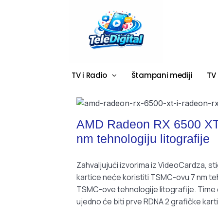
TV i Radio
Štampani mediji
TV
AMD Radeon RX 6500 XT i 
nm tehnologiju litografije
Zahvaljujući izvorima iz VideoCardza, s
kartice neće koristiti TSMC-ovu 7 nm te
TSMC-ove tehnologije litografije. Time ć
ujedno će biti prve RDNA 2 grafičke karti