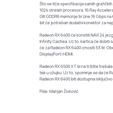
Što se tiče specifikacija samih grafički
1024 stream procesora, 16 Ray Accelerato
GB GDDR6 memorije brzine 16 Gbps na 64
bit će potreban dodatni konektor za nap
Radeon RX 6400 će koristiti NAVI 24 jez
Infinity Cachea. Uz to, kartica će dobit
će za Radeon RX 6400 iznositi 53 W. Obe 
DisplayPort i HDMI.
Radeon RX 6500 XT bi na tržište trebala 
tek u ožujku. Uz to, spominje se da će 
Radeon RX 6400 biti dostupna isključiv
Piše: Marijan Živković