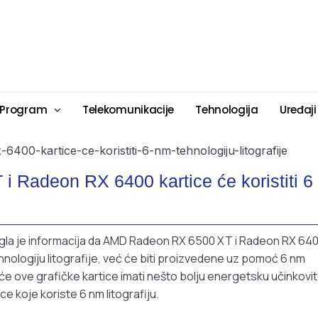
 Program
Telekomunikacije
Tehnologija
Uređaji
Radeon RX 6400 kartice će koristiti 6
tigla je informacija da AMD Radeon RX 6500 XT i Radeon RX 64
hnologiju litografije, već će biti proizvedene uz pomoć 6 nm
e ove grafičke kartice imati nešto bolju energetsku učinkovit
ce koje koriste 6 nm litografiju.