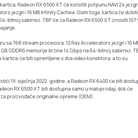
h kartica, Radeon RX 6500 XT će koristiti potpunu NAVI 24 jezgr
rs jezgri i 16 MB Infinity Cachea. Osim toga, kartica će dobiti
-bitnoj sabirnici. TBP će za Radeon RX 6500 XT iznositi 107 
ajanje.
gru sa 768 stream procesora, 12 Ray Accelerators jezgri i 16 M
i 4 GB GDDR6 memorije brzine 14 Gbps na 64-bitnoj sabirnici. T
kartice će biti opremljene s dva video konektora, a to su
stići 19. siječnja 2022. godine, a Radeon RX 6400 će biti dost
Radeon RX 6500 XT biti dostupna samo u maloprodaji, dok će
o za proizvođače originalne opreme (OEM).