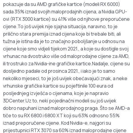
pokazuje da su AMD grafičke kartice (modeli RX 6000)
sada 35% iznad svojih maloprodajnih cijena, a Nvidia GPU-
ovi (RTX 3000 kartice) su 41% više od njihove preporučene
cijene.To još uvijek nije sjajna situacija, naravno, to je
prilično stara premija iznad cijena koje bi trebale biti, ali
tužna je istina da je to značajno poboljšanje u odnosu na
cijene koje smo vidjeli tijekom 2021., a koje su dostigle svoj
vrhunac na dvostruko više od maloprodajne cijene za AMD,
ili trostruko za Nvidia-ine grafičke kartice.Nadalje, cijene su
dosljedno padale od prosinca 2021., i iako je to samo
nekoliko mjeseci, to je još uvijek obećavajući znak, a neke
vrhunske grafičke kartice su pojeftinile 100 eura od
posljednjeg izvješća o cijenama, koje je napravio
3DCenter.Uz to, neki pojedinačni modeli su još uvijek
dobro napuhani iznad maloprodajnog praga. Što se AMD-a
tiče to su RX 6800 i 6800 XT koji su 63% odnosno 55%
iznad preporučene cijene. Kod Nvidia-e, najgori su
prijestupnici RTX 3070 sa 60% iznad maloprodajne cijene