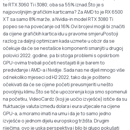
te RTX 3060 Ti i 3080; oba sa 55% iznad.Što je s
najpovoljnijim grafičkim karticama? Za AMD to je RX 6500
XT sa samo 8% marže, a Nvidia-in model RTX 3080 Ti
popeo se na povećanje od 16%.Ovi brojevi mogli bi značiti
da cijene grafičkih kartica idu u pravome smjeruPostoji
razlog za daljnji optimizam kada uzmete u obzir da se
očekuje da će se nestašice komponenti smanjiti u drugoj
polovici 2022. godine, pa bi stoga problemi s opskrbom
GPU-ovima trebali početi nestajati ili je barem to
predviđanje i AMD-a i Nvidije. Sada nas ne dijeli mnogo više
od nekoliko mjeseci od H2 2022, tako da je pošteno
očekivati da će se cijene početi preusmjeriti u nešto
povoljniju klimu.Što se tiče upozorenja koja smo spomenuli
na početku, VideoCardz (koji je uočio izvješće) ističe da su
fluktuacije valuta između dolara i eura utjecale na cijene
GPU-a, a moramo imati na umu i da je to samo jedno
izvješće o jednom dijelu europskog tržišta. Drugim
riječima, ovo je uska perspektiva i bilo bi glupo pokušati