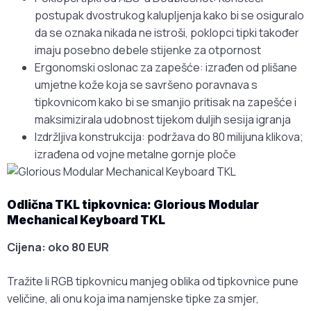
postupak dvostrukog kalupljenja kako bi se osiguralo
da se oznaka nikada ne istroši, poklopci tipki također
imaju posebno debele stijenke za otpornost
Ergonomski oslonac za zapešće: izrađen od plišane
umjetne kože koja se savršeno poravnava s
tipkovnicom kako bi se smanjio pritisak na zapešće i
maksimizirala udobnost tijekom duljih sesija igranja
Izdržljiva konstrukcija: podržava do 80 milijuna klikova;
izrađena od vojne metalne gornje ploče
Odlična TKL tipkovnica: Glorious Modular
Mechanical Keyboard TKL
Cijena: oko 80 EUR
Tražite li RGB tipkovnicu manjeg oblika od tipkovnice pune
veličine, ali onu koja ima namjenske tipke za smjer,