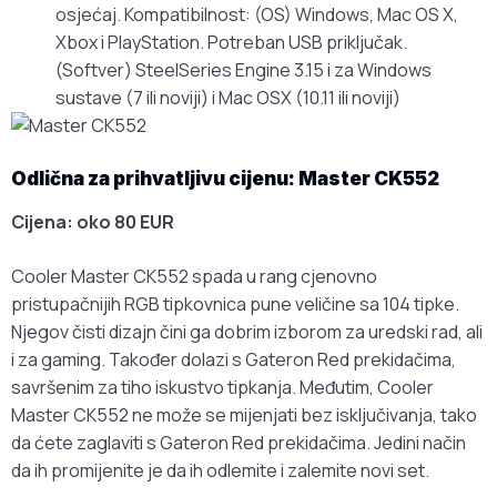
osjećaj. Kompatibilnost: (OS) Windows, Mac OS X,
Xbox i PlayStation. Potreban USB priključak.
(Softver) SteelSeries Engine 3.15 i za Windows
sustave (7 ili noviji) i Mac OSX (10.11 ili noviji)
Odlična za prihvatljivu cijenu: Master CK552
Cijena: oko 80 EUR
Cooler Master CK552 spada u rang cjenovno
pristupačnijih RGB tipkovnica pune veličine sa 104 tipke.
Njegov čisti dizajn čini ga dobrim izborom za uredski rad, ali
i za gaming. Također dolazi s Gateron Red prekidačima,
savršenim za tiho iskustvo tipkanja. Međutim, Cooler
Master CK552 ne može se mijenjati bez isključivanja, tako
da ćete zaglaviti s Gateron Red prekidačima. Jedini način
da ih promijenite je da ih odlemite i zalemite novi set.