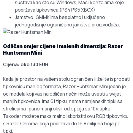
sustava kao što su Windows, Mac i konzolama koje
podržava tipkovnica (PS4 PS5 XBOX)
Jamstvo: GMMK ima besplatno i uključeno
jednogodišnje ograničeno jamstvo proizvođača.
Odličan omjer cijene i malenih dimenzija: Razer
Huntsman Mini
Cijena: oko 130 EUR
Kada je prostor na vašem stolu ograničen ili želite isprobati
tipkovnicu manjeg formata, Razer Huntsman Mini jedan je
od modela koji vas na odličan način može uvesti u svijet
manjih tipkovnica. Ima 61 tipku, nema namjenskih tipki sa
strelicama i puno manji okvir od opcija sa 104 tipke.
Također možete maksimalno iskoristiti ovu RGB tipkovnicu
s Razer Chroma, koja podržava do 16,8 milijuna boja po
tipki.