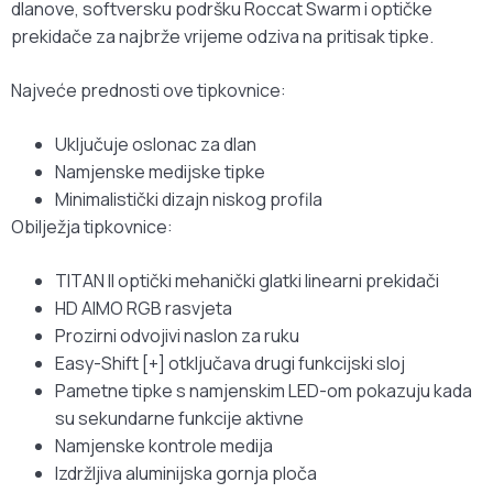
dlanove, softversku podršku Roccat Swarm i optičke
prekidače za najbrže vrijeme odziva na pritisak tipke.
Najveće prednosti ove tipkovnice:
Uključuje oslonac za dlan
Namjenske medijske tipke
Minimalistički dizajn niskog profila
Obilježja tipkovnice:
TITAN II optički mehanički glatki linearni prekidači
HD AIMO RGB rasvjeta
Prozirni odvojivi naslon za ruku
Easy-Shift [+] otključava drugi funkcijski sloj
Pametne tipke s namjenskim LED-om pokazuju kada
su sekundarne funkcije aktivne
Namjenske kontrole medija
Izdržljiva aluminijska gornja ploča