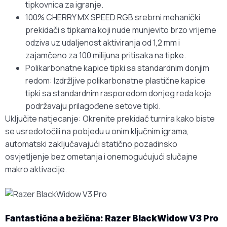
tipkovnica za igranje.
100% CHERRY MX SPEED RGB srebrni mehanički
prekidači s tipkama koji nude munjevito brzo vrijeme
odziva uz udaljenost aktiviranja od 1,2 mm i
zajamčeno za 100 milijuna pritisaka na tipke.
Polikarbonatne kapice tipki sa standardnim donjim
redom: Izdržljive polikarbonatne plastične kapice
tipki sa standardnim rasporedom donjeg reda koje
podržavaju prilagođene setove tipki.
Uključite natjecanje: Okrenite prekidač turnira kako biste
se usredotočili na pobjedu u onim ključnim igrama,
automatski zaključavajući statično pozadinsko
osvjetljenje bez ometanja i onemogućujući slučajne
makro aktivacije.
Fantastična a bežična: Razer BlackWidow V3 Pro