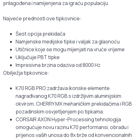
prilagođena i namijenjena za igraću populaciju.
Najveće prednosti ove tipkovnice:
Šest opcija prekidača
Namjenske medijske tipke i valjak za glasnoću
Utičnice koje se mogu mijenjati na vruće vrijeme
Uključuje PBT tipke
Impresivna brzina odaziva od 8000 Hz
Obilježja tipkovnice:
K70 RGB PRO zadržava ikonske elemente
nagrađivanog K70 RGB s izdržljivim aluminijskim
okvirom, CHERRY MX mehaničkim prekidačima i RGB
pozadinskim osvjetljenjem po tipkama.
CORSAIR AXON Hyper-Processing tehnologija
omogućuje novu razinu K70 performansi, obradu i
prijenos vaših unosa do 8x brže od konvencionalnih