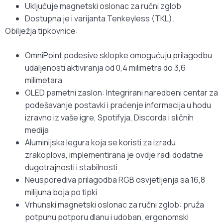
Uključuje magnetski oslonac za ručni zglob
Dostupna je i varijanta Tenkeyless (TKL).
Obilježja tipkovnice:
OmniPoint podesive sklopke omogućuju prilagodbu
udaljenosti aktiviranja od 0,4 milimetra do 3,6
milimetara
OLED pametni zaslon: Integrirani naredbeni centar za
podešavanje postavki i praćenje informacija u hodu
izravno iz vaše igre, Spotifyja, Discorda i sličnih
medija
Aluminijska legura koja se koristi za izradu
zrakoplova, implementirana je ovdje radi dodatne
dugotrajnosti i stabilnosti
Neusporediva prilagodba RGB osvjetljenja sa 16,8
milijuna boja po tipki
Vrhunski magnetski oslonac za ručni zglob: pruža
potpunu potporu dlanu i udoban, ergonomski