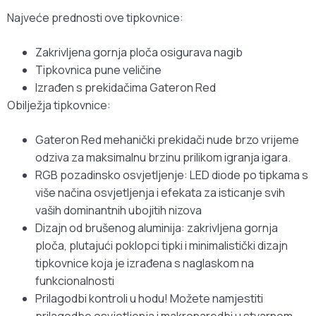
Najveće prednosti ove tipkovnice:
Zakrivljena gornja ploča osigurava nagib
Tipkovnica pune veličine
Izrađen s prekidačima Gateron Red
Obilježja tipkovnice:
Gateron Red mehanički prekidači nude brzo vrijeme
odziva za maksimalnu brzinu prilikom igranja igara.
RGB pozadinsko osvjetljenje: LED diode po tipkama s
više načina osvjetljenja i efekata za isticanje svih
vaših dominantnih ubojitih nizova
Dizajn od brušenog aluminija: zakrivljena gornja
ploča, plutajući poklopci tipki i minimalistički dizajn
tipkovnice koja je izrađena s naglaskom na
funkcionalnosti
Prilagodbi kontroli u hodu! Možete namjestiti