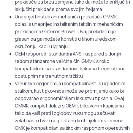
prekidače za brzu zamjenu tako da možete priključiti i
isključiti prekidače prema svojim željama.
Unaprijed instalirani mehanički prekidači: GMMK
dolazi s unaprijed instaliranim taktilnim mehaničkim
prekidačima Gateron Brown. Ovaj prekidač nije
glasan pa ga možete koristiti u tihom uredskom
okruženju, kao i u igranju.
OEM raspored: standardni ANSI raspored s donjim
redom standardne veličine čini GMMK široko
kompatibilnim sa standardnim tipkama trećih strana
dostupnim na trenutnom tržištu
Vrhunska ergonomija i kompatibilnost: s ugrađenim
stalkom, kut tipkovnice može se promijeniti kako bi
odgovarao ergonomičnijem iskustvu tipkanja. Ovaj
GMMK komplet dolazi s OEM oblikovanim kapicama
tako da vaši prsti i zglobovi ruku mogu sačuvati
želatinastu tvar i ne postanu kruti tijekom vremena.
GMK je kompatibilan sa širokim rasponom operativnih