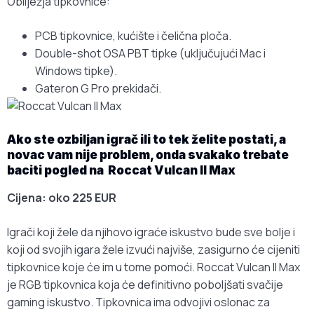
Obilježja tipkovnice:
PCB tipkovnice, kućište i čelična ploča.
Double-shot OSA PBT tipke (uključujući Mac i
Windows tipke).
Gateron G Pro prekidači.
Ako ste ozbiljan igrač ili to tek želite postati, a
novac vam nije problem, onda svakako trebate
baciti pogled na Roccat Vulcan II Max
Cijena: oko 225 EUR
Igrači koji žele da njihovo igraće iskustvo bude sve bolje i
koji od svojih igara žele izvući najviše, zasigurno će cijeniti
tipkovnice koje će im u tome pomoći. Roccat Vulcan II Max
je RGB tipkovnica koja će definitivno poboljšati svačije
gaming iskustvo. Tipkovnica ima odvojivi oslonac za