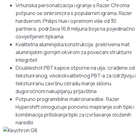
Vrhunska personalizacija i igranje s Razer Chroma:
potpuno se sinkronizira s popularnim igrama, Razer
hardverom, Philips Hue i opremom više od 30
partnera; podržava 16,8 milijuna boja na pojedinačno
osvijetljenim tipkama
Kvalitetna aluminijska konstrukcija: prekrivena mat
aluminijskim gornjim okvirom za povećani strukturni
integritet
Doubleshot PBT kapice otporne na ulja: izrađene od
teksturiranog, visokokvalitetnog PBT-a za izdržljiviju i
teksturiranu završnu obradu manje sklonu
dugoročnom nakupljanju prljavštine
Potpuno programibilne makronaredbe: Razer
Hypershift omogućuje ponovno mapiranje svih tipki i
kombinacija pritiskanja tipki za izvršavanje složenih
naredbi