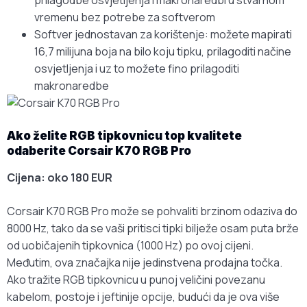
prilagodbe osvjetljenja i makronaredbi u stvarnom
vremenu bez potrebe za softverom
Softver jednostavan za korištenje: možete mapirati
16,7 milijuna boja na bilo koju tipku, prilagoditi načine
osvjetljenja i uz to možete fino prilagoditi
makronaredbe
Ako želite RGB tipkovnicu top kvalitete
odaberite Corsair K70 RGB Pro
Cijena: oko 180 EUR
Corsair K70 RGB Pro može se pohvaliti brzinom odaziva do
8000 Hz, tako da se vaši pritisci tipki bilježe osam puta brže
od uobičajenih tipkovnica (1000 Hz) po ovoj cijeni.
Međutim, ova značajka nije jedinstvena prodajna točka.
Ako tražite RGB tipkovnicu u punoj veličini povezanu
kabelom, postoje i jeftinije opcije, budući da je ova više