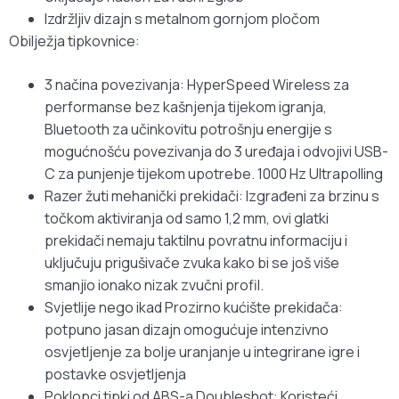
Izdržljiv dizajn s metalnom gornjom pločom
Obilježja tipkovnice:
3 načina povezivanja: HyperSpeed Wireless za
performanse bez kašnjenja tijekom igranja,
Bluetooth za učinkovitu potrošnju energije s
mogućnošću povezivanja do 3 uređaja i odvojivi USB-
C za punjenje tijekom upotrebe. 1000 Hz Ultrapolling
Razer žuti mehanički prekidači: Izgrađeni za brzinu s
točkom aktiviranja od samo 1,2 mm, ovi glatki
prekidači nemaju taktilnu povratnu informaciju i
uključuju prigušivače zvuka kako bi se još više
smanjio ionako nizak zvučni profil.
Svjetlije nego ikad Prozirno kućište prekidača:
potpuno jasan dizajn omogućuje intenzivno
osvjetljenje za bolje uranjanje u integrirane igre i
postavke osvjetljenja
Poklopci tipki od ABS-a Doubleshot: Koristeći