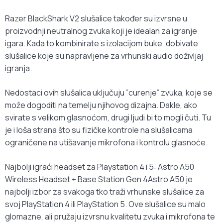
Razer BlackShark V2 slušalice također su izvrsne u
proizvodnji neutralnog zvuka koji je idealan za igranje
igara. Kada to kombinirate s izolacijom buke, dobivate
slušalice koje su napravljene za vrhunski audio doživljaj
igranja.
Nedostaci ovih slušalica uključuju ”curenje” zvuka, koje se
može dogoditi na temelju njihovog dizajna. Dakle, ako
svirate s velikom glasnoćom, drugi ljudi bi to mogli čuti. Tu
je i loša strana što su fizičke kontrole na slušalicama
ograničene na utišavanje mikrofona i kontrolu glasnoće.
Najbolji igraći headset za Playstation 4 i 5: Astro A50
Wireless Headset + Base Station Gen 4Astro A50 je
najbolji izbor za svakoga tko traži vrhunske slušalice za
svoj PlayStation 4 ili PlayStation 5. Ove slušalice su malo
glomazne, ali pružaju izvrsnu kvalitetu zvuka i mikrofona te