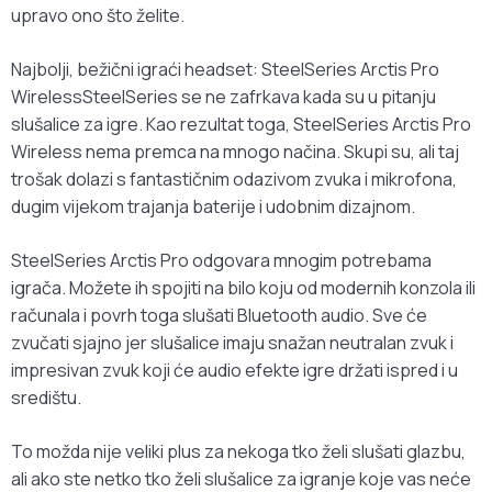
upravo ono što želite.
Najbolji, bežični igraći headset: SteelSeries Arctis Pro
WirelessSteelSeries se ne zafrkava kada su u pitanju
slušalice za igre. Kao rezultat toga, SteelSeries Arctis Pro
Wireless nema premca na mnogo načina. Skupi su, ali taj
trošak dolazi s fantastičnim odazivom zvuka i mikrofona,
dugim vijekom trajanja baterije i udobnim dizajnom.
SteelSeries Arctis Pro odgovara mnogim potrebama
igrača. Možete ih spojiti na bilo koju od modernih konzola ili
računala i povrh toga slušati Bluetooth audio. Sve će
zvučati sjajno jer slušalice imaju snažan neutralan zvuk i
impresivan zvuk koji će audio efekte igre držati ispred i u
središtu.
To možda nije veliki plus za nekoga tko želi slušati glazbu,
ali ako ste netko tko želi slušalice za igranje koje vas neće