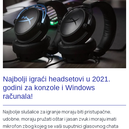
Najbolji igraći headsetovi u 2021.
godini za konzole i Windows
računala!
Najbolje slušalice za igranje moraju biti pristupačne,
udobne, moraju pružati oštar i jasan zvuk i moraju imati
mikrofon zbog kojeg se vaši suputnici glasovnog chata