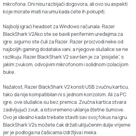
mikrofona. Oni nisu razbijači dogovora, ali ovo su aspekti
koje morate imati na umu kada ćete ih pokupiti.
Najbolji igraći headset za Windows računala: Razer
BlackShark V2Ako ste se bavili perifernim uređajima za
igre, sigurno ste čuli za Razer. Razer proizvodi neke od
najboljih gaming dodataka vani, a njegove slušalice se ne
razlikuju. Razer BlackShark V2 savršen je za ”pisijaše”, s
jakim zvukom, odvojivim mikrofonom i solidnom izolacijom
buke.
Nažalost, Razer BlackShark V2 koristi USB zvučnu karticu,
tako da nije kompatibilan ni s jednom konzolom. Ali za PC
igre, ove slušalice su bez premca. Zvučna kartica stvara
zadivljujući zvuk, a istovremeno uklanja štetne šumove.
Ovo je idealno kada trebate staviti sav svoj fokus na igru.
BlackShark V2s možete čak držati uključenim dulje vrijeme
jer je podloga na čašicama izdržljiva i meka.