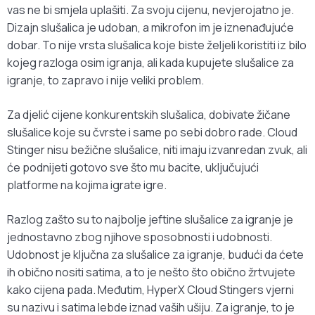
vas ne bi smjela uplašiti. Za svoju cijenu, nevjerojatno je.
Dizajn slušalica je udoban, a mikrofon im je iznenađujuće
dobar. To nije vrsta slušalica koje biste željeli koristiti iz bilo
kojeg razloga osim igranja, ali kada kupujete slušalice za
igranje, to zapravo i nije veliki problem.
Za djelić cijene konkurentskih slušalica, dobivate žičane
slušalice koje su čvrste i same po sebi dobro rade. Cloud
Stinger nisu bežične slušalice, niti imaju izvanredan zvuk, ali
će podnijeti gotovo sve što mu bacite, uključujući
platforme na kojima igrate igre.
Razlog zašto su to najbolje jeftine slušalice za igranje je
jednostavno zbog njihove sposobnosti i udobnosti.
Udobnost je ključna za slušalice za igranje, budući da ćete
ih obično nositi satima, a to je nešto što obično žrtvujete
kako cijena pada. Međutim, HyperX Cloud Stingers vjerni
su nazivu i satima lebde iznad vaših ušiju. Za igranje, to je