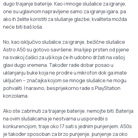
dugo trajanje baterije. Kao i mnoge slušalice za igranje,
one su uglavnom napravljene samo za igranje igara, pa
ako ih želite koristiti za slušanje glazbe, kvaliteta možda
neće biti baš loša.
No, kao isključivo slušalice za igranje, bežične slušalice
Astro A50 su gotovo savršene. Ima lijep prsten od pjene
na svakoj čašici za uši koja će ih udobno držati na vašoj
glavi dugo vremena. Također rade dobar posao u
uklanjanju buke koja ne prodire u mikrofon dok ga imate
uključen – značajka kojom se mnoge slušalice ne mogu
pohvaliti. I naravno, besprijekorno rade s PlayStation
konzolama.
Ako ste zabrinuti za trajanje baterije, nemojte biti. Baterija
na ovim slušalicama je nestvarna u usporedbi s
konkurencijom, traje oko 17 sati s jednim punjenjem. A50s
je također sposoban za brzo punjenje, punjenje za oko