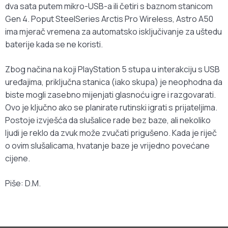
dva sata putem mikro-USB-a ili četiri s baznom stanicom
Gen 4. Poput SteelSeries Arctis Pro Wireless, Astro A50
ima mjerač vremena za automatsko isključivanje za uštedu
baterije kada se ne koristi.
Zbog načina na koji PlayStation 5 stupa u interakciju s USB
uređajima, priključna stanica (iako skupa) je neophodna da
biste mogli zasebno mijenjati glasnoću igre i razgovarati.
Ovo je ključno ako se planirate rutinski igrati s prijateljima.
Postoje izvješća da slušalice rade bez baze, ali nekoliko
ljudi je reklo da zvuk može zvučati prigušeno. Kada je riječ
o ovim slušalicama, hvatanje baze je vrijedno povećane
cijene.
Piše: D.M.