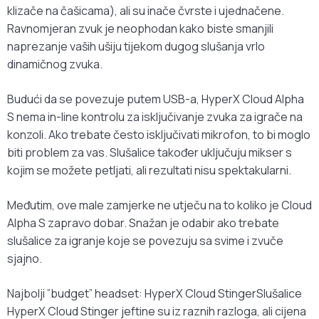
klizače na čašicama), ali su inače čvrste i ujednačene.
Ravnomjeran zvuk je neophodan kako biste smanjili
naprezanje vaših ušiju tijekom dugog slušanja vrlo
dinamičnog zvuka.
Budući da se povezuje putem USB-a, HyperX Cloud Alpha
S nema in-line kontrolu za isključivanje zvuka za igrače na
konzoli. Ako trebate često isključivati mikrofon, to bi moglo
biti problem za vas. Slušalice također uključuju mikser s
kojim se možete petljati, ali rezultati nisu spektakularni.
Međutim, ove male zamjerke ne utječu na to koliko je Cloud
Alpha S zapravo dobar. Snažan je odabir ako trebate
slušalice za igranje koje se povezuju sa svime i zvuče
sjajno.
Najbolji ”budget” headset: HyperX Cloud StingerSlušalice
HyperX Cloud Stinger jeftine su iz raznih razloga, ali cijena