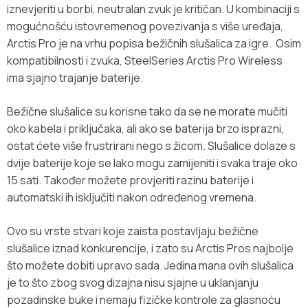
iznevjeriti u borbi, neutralan zvuk je kritičan. U kombinaciji s
mogućnošću istovremenog povezivanja s više uređaja,
Arctis Pro je na vrhu popisa bežičnih slušalica za igre. Osim
kompatibilnosti i zvuka, SteelSeries Arctis Pro Wireless
ima sjajno trajanje baterije.
Bežične slušalice su korisne tako da se ne morate mučiti
oko kabela i priključaka, ali ako se baterija brzo isprazni,
ostat ćete više frustrirani nego s žicom. Slušalice dolaze s
dvije baterije koje se lako mogu zamijeniti i svaka traje oko
15 sati. Također možete provjeriti razinu baterije i
automatski ih isključiti nakon određenog vremena.
Ovo su vrste stvari koje zaista postavljaju bežične
slušalice iznad konkurencije, i zato su Arctis Pros najbolje
što možete dobiti upravo sada. Jedina mana ovih slušalica
je to što zbog svog dizajna nisu sjajne u uklanjanju
pozadinske buke i nemaju fizičke kontrole za glasnoću