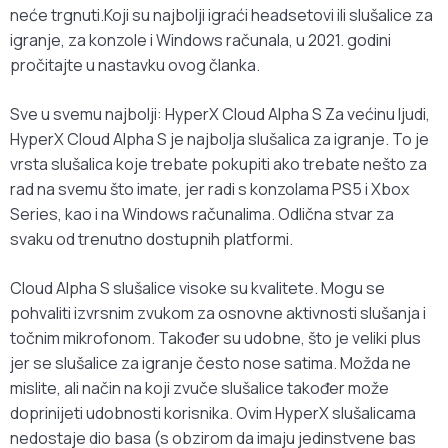
neće trgnuti.Koji su najbolji igraći headsetovi ili slušalice za
igranje, za konzole i Windows računala, u 2021. godini
pročitajte u nastavku ovog članka.
Sve u svemu najbolji: HyperX Cloud Alpha S Za većinu ljudi,
HyperX Cloud Alpha S je najbolja slušalica za igranje. To je
vrsta slušalica koje trebate pokupiti ako trebate nešto za
rad na svemu što imate, jer radi s konzolama PS5 i Xbox
Series, kao i na Windows računalima. Odlična stvar za
svaku od trenutno dostupnih platformi.
Cloud Alpha S slušalice visoke su kvalitete. Mogu se
pohvaliti izvrsnim zvukom za osnovne aktivnosti slušanja i
točnim mikrofonom. Također su udobne, što je veliki plus
jer se slušalice za igranje često nose satima. Možda ne
mislite, ali način na koji zvuče slušalice također može
doprinijeti udobnosti korisnika. Ovim HyperX slušalicama
nedostaje dio basa (s obzirom da imaju jedinstvene bas