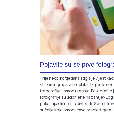
Pojavile su se prve fotog
Prije nekoliko tjedana stigla je vijest k
streamingu igara iz oblaka. Izgled konzo
fotografije samog uređaja. Fotografije j
fotografije su uklonjene na zahtjev Logi
pokazuju sličnost s Nintendo Switch kon
sučelje koje omogućava pregled igara i ap