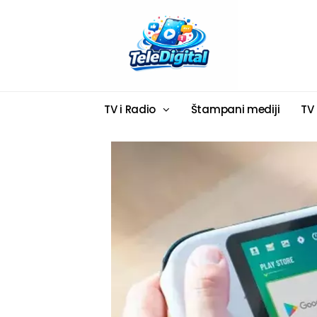
TV i Radio
Štampani mediji
TV