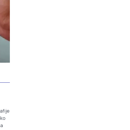
afije
čko
na