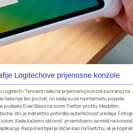
rafije Logitechove prijenosne konzole
ako Logitech i Tencent rade na prijenosnoj konzoli baziranoj na
le tada nije bio poznat, no sada su se na internetu pojavile
e podijelio Evan Blass na svom Twitter profilu. Međutim,
techa, što je indirektno potvrdilo autentičnost uređaja. Fotogr
zolom. Kada kažemo sličnost, prvenstveno se misli na korisni
likacija. Raspored tipki je sličan kao na Switchu, ali je kopira