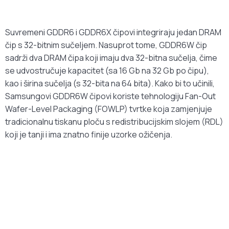
Suvremeni GDDR6 i GDDR6X čipovi integriraju jedan DRAM
čip s 32-bitnim sučeljem. Nasuprot tome, GDDR6W čip
sadrži dva DRAM čipa koji imaju dva 32-bitna sučelja, čime
se udvostručuje kapacitet (sa 16 Gb na 32 Gb po čipu),
kao i širina sučelja (s 32-bita na 64 bita). Kako bi to učinili,
Samsungovi GDDR6W čipovi koriste tehnologiju Fan-Out
Wafer-Level Packaging (FOWLP) tvrtke koja zamjenjuje
tradicionalnu tiskanu ploču s redistribucijskim slojem (RDL)
koji je tanji i ima znatno finije uzorke ožičenja.