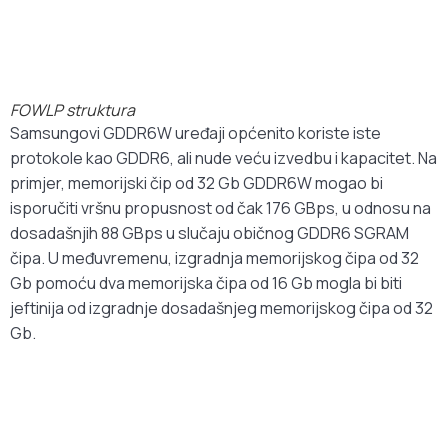
FOWLP struktura
Samsungovi GDDR6W uređaji općenito koriste iste
protokole kao GDDR6, ali nude veću izvedbu i kapacitet. Na
primjer, memorijski čip od 32 Gb GDDR6W mogao bi
isporučiti vršnu propusnost od čak 176 GBps, u odnosu na
dosadašnjih 88 GBps u slučaju običnog GDDR6 SGRAM
čipa. U međuvremenu, izgradnja memorijskog čipa od 32
Gb pomoću dva memorijska čipa od 16 Gb mogla bi biti
jeftinija od izgradnje dosadašnjeg memorijskog čipa od 32
Gb.