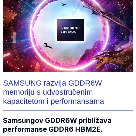
SAMSUNG razvija GDDR6W
memoriju s udvostručenim
kapacitetom i performansama
Samsungov GDDR6W približava
performanse GDDR6 HBM2E.