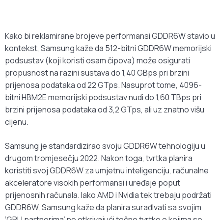
Kako bi reklamirane brojeve performansi GDDR6W stavio u
kontekst, Samsung kaže da 512-bitni GDDR6W memorijski
podsustav (koji koristi osam čipova) može osigurati
propusnost na razini sustava do 1,40 GBps pri brzini
prijenosa podataka od 22 GTps. Nasuprot tome, 4096-
bitni HBM2E memorijski podsustav nudi do 1,60 TBps pri
brzini prijenosa podataka od 3,2 GTps, ali uz znatno višu
cijenu.
Samsung je standardizirao svoju GDDR6W tehnologiju u
drugom tromjesečju 2022. Nakon toga, tvrtka planira
koristiti svoj GDDR6W za umjetnu inteligenciju, računalne
akceleratore visokih performansi i uređaje poput
prijenosnih računala. Iako AMD i Nvidia tek trebaju podržati
GDDR6W, Samsung kaže da planira surađivati ​​sa svojim
‘GPU partnerima’ ne otkrivajući točno tvrtke o kojima se