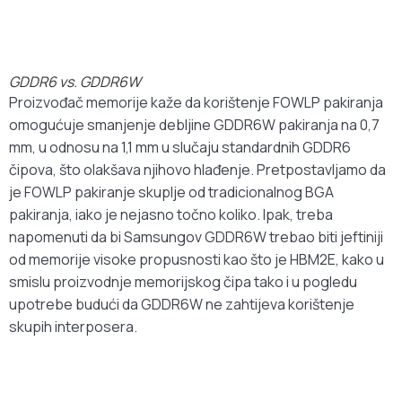
GDDR6 vs. GDDR6W
Proizvođač memorije kaže da korištenje FOWLP pakiranja
omogućuje smanjenje debljine GDDR6W pakiranja na 0,7
mm, u odnosu na 1,1 mm u slučaju standardnih GDDR6
čipova, što olakšava njihovo hlađenje. Pretpostavljamo da
je FOWLP pakiranje skuplje od tradicionalnog BGA
pakiranja, iako je nejasno točno koliko. Ipak, treba
napomenuti da bi Samsungov GDDR6W trebao biti jeftiniji
od memorije visoke propusnosti kao što je HBM2E, kako u
smislu proizvodnje memorijskog čipa tako i u pogledu
upotrebe budući da GDDR6W ne zahtijeva korištenje
skupih interposera.