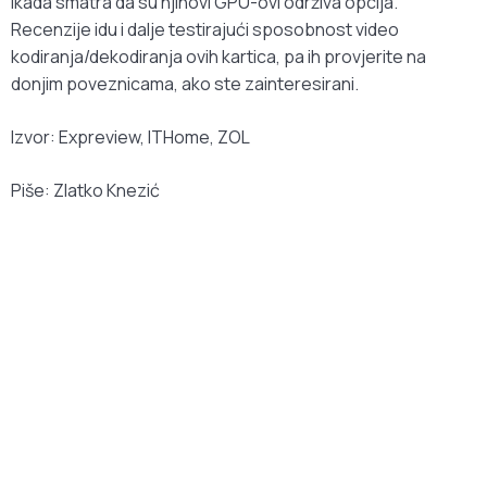
ikada smatra da su njihovi GPU-ovi održiva opcija.
Recenzije idu i dalje testirajući sposobnost video
kodiranja/dekodiranja ovih kartica, pa ih provjerite na
donjim poveznicama, ako ste zainteresirani.
Izvor: Expreview, ITHome, ZOL
Piše: Zlatko Knezić