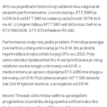
Ali to su pojedinačni testovi koji nažalost nisu odgovarali
ukupnim performansama. U ovom slučaju, RTX 3060 je
145% brži od MTT S80 na zadanoj razlučivosti i 167% brži
na 4K. U Unigine Valleyu MTT S80 radi slično kao GeForce
RTX 1060 6GB, GTX 970 ili Radeon RX 480.
Performanse ovdje nisu jedini problem. Potrošnja energije
ove kartice u stanju mirovanja je 114,6 W, što je doista
neprihvatljiva brojka od bilo kojeg GPU-a u 2022. Prije
samo nekoliko tjedana Intel Arc A-serija kritizirana je zbog
relativno visoke snage u mirovanju od 40 W, u
međuvremenu je upravo objavljena RTX 4080 ima snagu u
mirovanju od 13 W. Pod opterećenjem, MTT S80 doseže
čak 240 W tijekom testova, s ​​prosjekom od 210 W.
Moore Threads očito treba raditi na upravljačkim
programima za podršku šireg spektra softvera ako itko