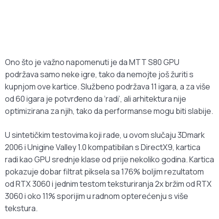
Ono što je važno napomenuti je da MTT S80 GPU
podržava samo neke igre, tako da nemojte još žuriti s
kupnjom ove kartice. Službeno podržava 11 igara, a za više
od 60 igara je potvrđeno da ‘radi’, ali arhitektura nije
optimizirana za njih, tako da performanse mogu biti slabije.
U sintetičkim testovima koji rade, u ovom slučaju 3Dmark
2006 i Unigine Valley 1.0 kompatibilan s DirectX9, kartica
radi kao GPU srednje klase od prije nekoliko godina. Kartica
pokazuje dobar filtrat piksela sa 176% boljim rezultatom
od RTX 3060 i jednim testom teksturiranja 2x bržim od RTX
3060 i oko 11% sporijim u radnom opterećenju s više
tekstura.