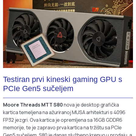
Testiran prvi kineski gaming GPU s
PCIe Gen5 sučeljem
Moore Threads MTT S80
nova je desktop grafička
kartica temeljena na ažuriranoj MUSA arhitekturi s 4096
FP32 jezgri. Ova kartica je opremljena sa 16GB GDDR6
memorije, te je zapravo prva kartica na tržištu sa PCIe
Gen5 sučeljem. S80 je danas službeno krenuo u prodaju, a