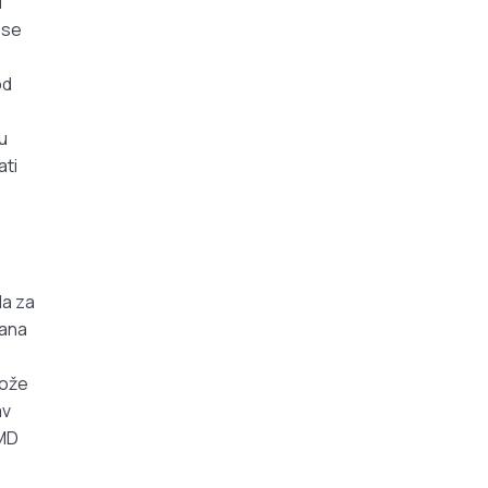
d
 se
od
u
ati
da za
dana
može
av
AMD