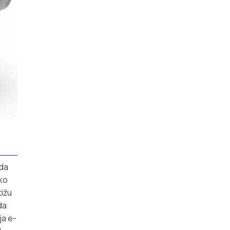
 da
ko
tižu
da
ja e-