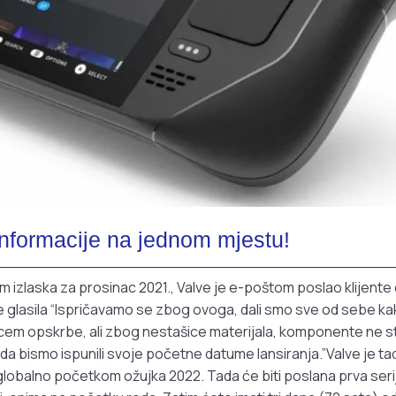
nformacije na jednom mjestu!
 izlaska za prosinac 2021., Valve je e-poštom poslao klijente
glasila “Ispričavamo se zbog ovoga, dali smo sve od sebe ka
ncem opskrbe, ali zbog nestašice materijala, komponente ne s
da bismo ispunili svoje početne datume lansiranja.”Valve je ta
globalno početkom ožujka 2022. Tada će biti poslana prva seri