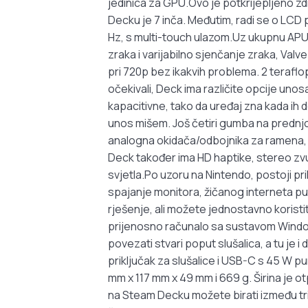
jedinica za GPU.Ovo je potkrijepljeno z
Decku je 7 inča. Međutim, radi se o LCD
Hz, s multi-touch ulazom.Uz ukupnu APU 
zraka i varijabilno sjenčanje zraka, Valve 
pri 720p bez ikakvih problema. 2 teraflop
očekivali, Deck ima različite opcije unos
kapacitivne, tako da uređaj zna kada ih d
unos mišem. Još četiri gumba na prednjoj 
analogna okidača/odbojnika za ramena, a 
Deck također ima HD haptike, stereo zvu
svjetla.Po uzoru na Nintendo, postoji pr
spajanje monitora, žičanog interneta pu
rješenje, ali možete jednostavno koristit
prijenosno računalo sa sustavom Windo
povezati stvari poput slušalica, a tu je 
priključak za slušalice i USB-C s 45 W 
mm x 117 mm x 49 mm i 669 g. Širina je ot
na Steam Decku možete birati između tri 