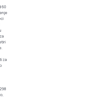
d 60
ćenje
eci
i
u
 za
tiri
e.
ti za
no
 298
to,