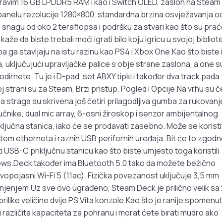
dravim 16 GB LPDDR5 RAM i kao i Switch OLED, zaslon na Steam
 panelu rezolucije 1280×800, standardna brzina osvježavanja o
snagu od oko 2 teraflopsa i podršku za stvari kao što su pra
kaže da biste trebali moći igrati bilo koju igricu u svojoj bibliot
a ga stavljaju na istu razinu kao PS4 i Xbox One.Kao što biste 
a, uključujući upravljačke palice s obje strane zaslona, a one s
odirnete. Tu je i D-pad, set ABXY tipki i također dva track pada
strani su za Steam, Brzi pristup, Pogled i Opcije.Na vrhu su če
straga su skrivena još četiri prilagodljiva gumba za rukovanj
čnike, dual mic array, 6-osni žiroskop i senzor ambijentalnog
iključna stanica, iako će se prodavati zasebno. Može se koristi
tem etherneta i raznih USB perifernih uređaja. Bit će to zgod
i USB-C priključnu stanicu kao što biste umjesto toga koristili
ws.Deck također ima Bluetooth 5.0 tako da možete bežično
i dvopojasni Wi-Fi 5 (11ac). Fizička povezanost uključuje 3,5 mm
punjenjem.Uz sve ovo ugrađeno, Steam Deck je prilično velik sa
prilike veličine dvije PS Vita konzole.Kao što je ranije spomenu
različita kapaciteta za pohranu i morat ćete birati mudro ako