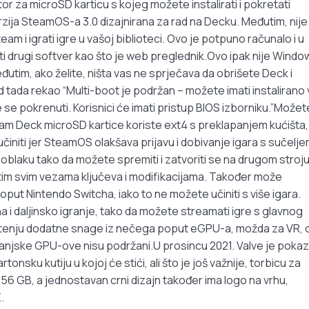
u utor za microSD karticu s kojeg možete instalirati i pokretati
rzija SteamOS-a 3.0 dizajnirana za rad na Decku. Međutim, nije
am i igrati igre u vašoj biblioteci. Ovo je potpuno računalo i u
titi drugi softver kao što je web preglednik.Ovo ipak nije Windo
Međutim, ako želite, ništa vas ne sprječava da obrišete Deck i
d tada rekao “Multi-boot je podržan – možete imati instalirano 
e se pokrenuti. Korisnici će imati pristup BIOS izborniku.”Možet
team Deck microSD kartice koriste ext4 s preklapanjem kućišta,
činiti jer SteamOS olakšava prijavu i dobivanje igara s sučelj
blaku tako da možete spremiti i zatvoriti se na drugom stroju
nutim svim vezama ključeva i modifikacijama. Također može
put Nintendo Switcha, iako to ne možete učiniti s više igara.
a i daljinsko igranje, tako da možete streamati igre s glavnog
rištenju dodatne snage iz nečega poput eGPU-a, možda za VR,
vanjske GPU-ove nisu podržani.U prosincu 2021. Valve je poka
onsku kutiju u kojoj će stići, ali što je još važnije, torbicu za
256 GB, a jednostavan crni dizajn također ima logo na vrhu,
.