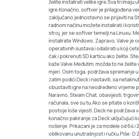
želite instalirati velike igre.Sva tri imaj
igre.Konačno, softver je prilagođena ve
zaključano jednostavno se prijaviti na Ste
radnom načinu možete instalirati i koris
stroj, jer se softver temelji na Linuxu. 
instalirate Windows. Zapravo, Valve je o
operativnih sustava i odabrati u koji ćet
čak i pokrenuti SD karticu ako želite. S
kaže Valve.Međutim, možda to ne želite u
mjeri. Osim toga, podržava spremanje u o
zatim podići Deck i nastaviti, sa netak
obustaviti igre na neodređeno vrijeme po
Naravno, Steam Chat, obavijesti, trgovin
računala, sve su tu.Ako se pitate o ko
postoje loše vijesti. Deck ne podržava 
konačno pakiranje za Deck uključujući kart
nošenje. Prikazani je za modele od 64 i 
oblikovanu unutrašnjost i ručku.Piše: D.Z