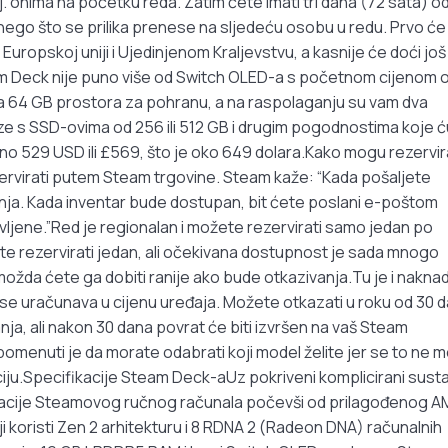
 onima na početku reda. Zatim ćete imati tri dana (72 sata) o
 nego što se prilika prenese na sljedeću osobu u redu. Prvo će
 Europskoj uniji i Ujedinjenom Kraljevstvu, a kasnije će doći još
m Deck nije puno više od Switch OLED-a s početnom cijenom 
 sa 64 GB prostora za pohranu, a na raspolaganju su vam dva
aze s SSD-ovima od 256 ili 512 GB i drugim pogodnostima koje ć
no 529 USD ili £569, što je oko 649 dolara.Kako mogu rezervir
rvirati putem Steam trgovine. Steam kaže: “Kada pošaljete
kanja. Kada inventar bude dostupan, bit ćete poslani e-poštom
vljene.”Red je regionalan i možete rezervirati samo jedan po
žete rezervirati jedan, ali očekivana dostupnost je sada mnogo
ak, možda ćete ga dobiti ranije ako bude otkazivanja.Tu je i nakna
er se uračunava u cijenu uređaja. Možete otkazati u roku od 30 
ja, ali nakon 30 dana povrat će biti izvršen na vaš Steam
pomenuti je da morate odabrati koji model želite jer se to ne 
ciju.Specifikacije Steam Deck-aUz pokriveni komplicirani sust
kacije Steamovog ručnog računala počevši od prilagođenog 
ji koristi Zen 2 arhitekturu i 8 RDNA 2 (Radeon DNA) računalnih