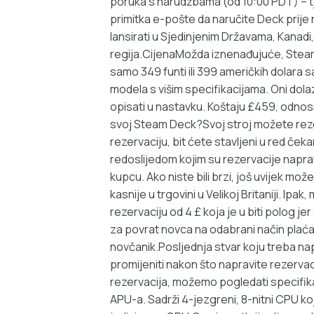
poruka s narudžbama (od 10:00 PDT) – tj.
primitka e-pošte da naručite Deck prije
lansirati u Sjedinjenim Državama, Kanadi,
regija.CijenaMožda iznenađujuće, Stea
samo 349 funti ili 399 američkih dolara
modela s višim specifikacijama. Oni dol
opisati u nastavku. Koštaju £459, odnos
svoj Steam Deck?Svoj stroj možete reze
rezervaciju, bit ćete stavljeni u red če
redoslijedom kojim su rezervacije napra
kupcu. Ako niste bili brzi, još uvijek mo
kasnije u trgovini u Velikoj Britaniji. Ip
rezervaciju od 4 £ koja je u biti polog j
za povrat novca na odabrani način plaćan
novčanik.Posljednja stvar koju treba na
promijeniti nakon što napravite rezerva
rezervacija, možemo pogledati specifi
APU-a. Sadrži 4-jezgreni, 8-nitni CPU ko