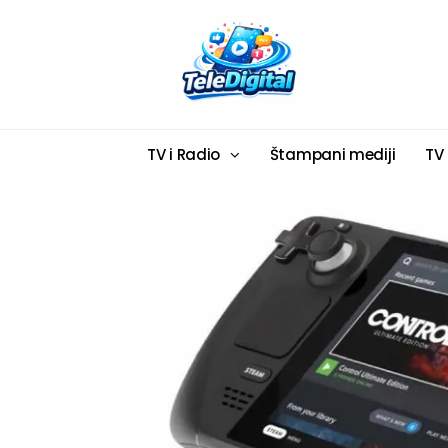
TV i Radio
Štampani mediji
TV