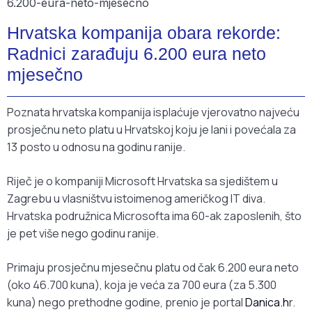
Hrvatska kompanija obara rekorde:
Radnici zarađuju 6.200 eura neto
mjesečno
Poznata hrvatska kompanija isplaćuje vjerovatno najveću
prosječnu neto platu u Hrvatskoj koju je lani i povećala za
13 posto u odnosu na godinu ranije.
Riječ je o kompaniji Microsoft Hrvatska sa sjedištem u
Zagrebu u vlasništvu istoimenog američkog IT diva.
Hrvatska podružnica Microsofta ima 60-ak zaposlenih, što
je pet više nego godinu ranije.
Primaju prosječnu mjesečnu platu od čak 6.200 eura neto
(oko 46.700 kuna), koja je veća za 700 eura (za 5.300
kuna) nego prethodne godine, prenio je portal
Danica.h
r.