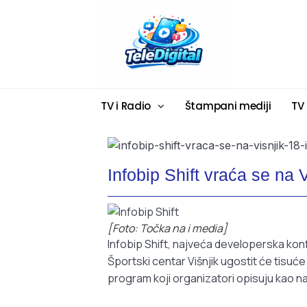
TV i Radio
Štampani mediji
TV
Infobip Shift vraća se na V
[Foto: Točka na i media]
Infobip Shift, najveća developerska konfe
Športski centar Višnjik ugostit će tisuće 
program koji organizatori opisuju kao na