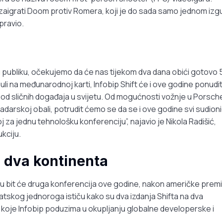
iku zaigrati Doom protiv Romera, koji je do sada samo jednom izg
pravio.
publiku, očekujemo da će nas tijekom dva dana obići gotovo 
uli na međunarodnoj karti, Infobip Shift će i ove godine ponudit
 od sličnih događaja u svijetu. Od mogućnosti vožnje u Porsch
zadarskoj obali, potrudit ćemo se da se i ove godine svi sudioni
 za jednu tehnološku konferenciju”, najavio je Nikola Radišić,
kciju.
a dva kontinenta
ru bit će druga konferencija ove godine, nakon američke prem
vatskog jednoroga ističu kako su dva izdanja Shifta na dva
a koje Infobip poduzima u okupljanju globalne developerske i