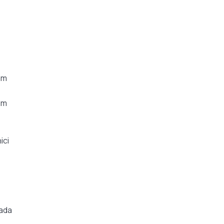
am
im
ici
rada