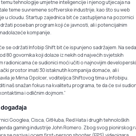
u temu tehnologije umjetne inteligencije i njenog utjecaja na
ostale teme suvremene softverske industrije, kao što su web
e u cloudu. Startup zajednica bit će zastupljena na pozornici
ržati poseban program koji će javnosti, ali i potencijalnim
je nadolazeće kompanije.
će se održati Infobip Shift bit će ispunjeno sadržajem. Na sed
d 80 govornika koji dolaze iz nekih od najvećih svjetskih
 radionicama će sudionici moći učiti o najnovijim developersk
ački prostor imati 30 istaknutih kompanija domaće, ali i
ila je Mirna Opolcer, voditeljica Shiftovog tima u Infobipu.
ti naš snažan fokus na kvalitetu programa, te da će svi sudion
 kontaktima i odličnim dojmom.”
g događaja
nici Googlea, Cisca, GitHuba, Red Hata i drugih tehnoloških
legenda gaming industrije John Romero. Zbog svog pionirskog 
a se naziva i ocem first-person shooter (FPS) videoigara.