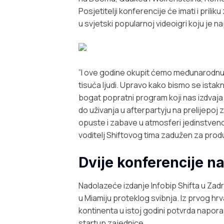
Posjetitelji konferencije će imati i pril
u svjetski popularnoj videoigri koju je na
”I ove godine okupit ćemo međunarodnu 
tisuća ljudi. Upravo kako bismo se istakn
bogat popratni program koji nas izdvaja
do uživanja u afterpartyju na prelijepoj 
opuste i zabave u atmosferi jedinstvenoj
voditelj Shiftovog tima zadužen za produ
Dvije konferencije n
Nadolazeće izdanje Infobip Shifta u Zad
u Miamiju proteklog svibnja. Iz prvog hr
kontinenta u istoj godini potvrda napor
startup zajednice.