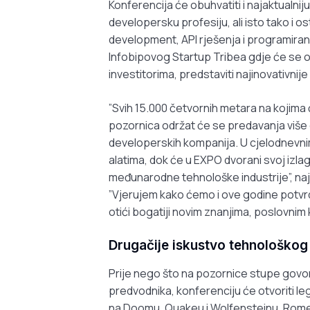
Konferencija će obuhvatiti i najaktualnij
developersku profesiju, ali isto tako i 
development, API rješenja i programiranj
Infobipovog Startup Tribea gdje će se od
investitorima, predstaviti najinovativni
”Svih 15.000 četvornih metara na kojima 
pozornica održat će se predavanja više o
developerskih kompanija. U cjelodnevnim
alatima, dok će u EXPO dvorani svoj izlag
međunarodne tehnološke industrije”, najav
”Vjerujem kako ćemo i ove godine potvrdi
otići bogatiji novim znanjima, poslovnim
Drugačije iskustvo tehnološko
Prije nego što na pozornice stupe govor
predvodnika, konferenciju će otvoriti 
na Doomu, Quakeu i Wolfensteinu, Romer