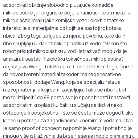
adsorbirati obližnje slobodno plutajuće komadiće
mikroplastike jer organske boje, antibiotici i teški metali u
mikroplastici imaju jake kemijske veze i elektrostatske
interakcije s materijalima od kojih se sastoji robotska
ribica. Zbog toga se lijepe za njenu površinu, tako da ih
ribe skupljaju i uklanoti mikroplastiku iz vode. “Nakon što
robot prikupi mikroplastiku u vodi, istraživači mogu dalje
analizirati sastav i fiziološku toksičnost mikroplastike”,
objašnjava Wang. Tek Proof of Concept Osim toga, čini se
da novostvoreni materijal također ima regenerativne
sposobnosti, dodaje Wang, koja se specijalizirala za
razvoj materijala koji sami zacjeljuju. Tako se riba robot
može “izliječiti” do 89 posto svoje sposobnosti i nastaviti
adsorbirati mikroplastiku čak i u slučaju da doživi neko
oštećenje ili posjekotinu – što se često može dogoditi ako
krene u potragu za zagađivačima u nemirnim vodama. Ovo
je samo proof of concept, napominje Wang, i potrebno je
mnogo više istraživanja da bi se rješenje moglo primijeniti u