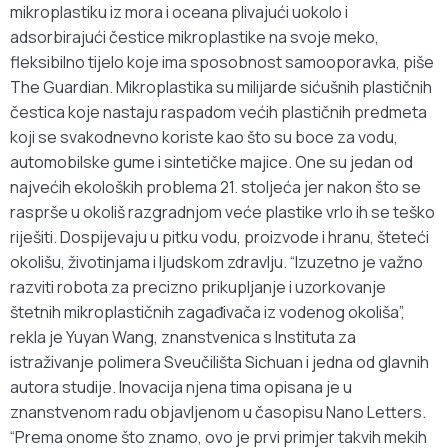
mikroplastiku iz mora i oceana plivajući uokolo i
adsorbirajući čestice mikroplastike na svoje meko,
fleksibilno tijelo koje ima sposobnost samooporavka, piše
The Guardian. Mikroplastika su milijarde sićušnih plastičnih
čestica koje nastaju raspadom većih plastičnih predmeta
koji se svakodnevno koriste kao što su boce za vodu,
automobilske gume i sintetičke majice. One su jedan od
najvećih ekoloških problema 21. stoljeća jer nakon što se
rasprše u okoliš razgradnjom veće plastike vrlo ih se teško
riješiti. Dospijevaju u pitku vodu, proizvode i hranu, šteteći
okolišu, životinjama i ljudskom zdravlju. “Izuzetno je važno
razviti robota za precizno prikupljanje i uzorkovanje
štetnih mikroplastičnih zagađivača iz vodenog okoliša”,
rekla je Yuyan Wang, znanstvenica s Instituta za
istraživanje polimera Sveučilišta Sichuan i jedna od glavnih
autora studije. Inovacija njena tima opisana je u
znanstvenom radu objavljenom u časopisu Nano Letters.
“Prema onome što znamo, ovo je prvi primjer takvih mekih