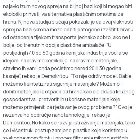
najavio izum novog spreja na biljnoj bazi koji bi mogao biti
ekološki prihvatljiva alternativa plastičnim omotima za
hranu. Njihova studija slučaja pokazala je da ovaj vlaknasti
sprej na bazi škroba može odbiti patogene i zaštititi hranu
od oštećenja tijekom transporta jednako dobro, ako ne i
bolje, od trenutnih opcija plastične ambalaže. “U
posljednjih 40 do 50 godina kemijska industrija vodila se
idejom: napravimo kemikalije, napravimo materijale,
stavimo ih vani i onda počistimo nered 20 ili 30 godina
kasnije”, rekao je Demokritou. “To nije održiv model. Dakle,
možemo li sintetizirati sigurnije materijale? Možemo li
dobiti materijale iz otpada od hrane kao dio cklusa kružnog
gospodarstva i pretvoriti ih u korisne materijale koje
možemo primijeniti za rješavanje ovog problema?” Ovo je
nezahvalno područje nanotehnologije, rekao je
Demokritou. No kako se razvija istraživanje materijala, tako
će i višestruki pristup zamjene plastike koje koristimo u
svakodnevnom životu i proces filtriranja mikroplastičnih