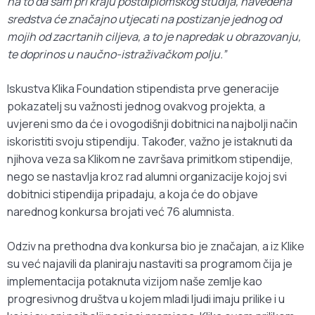
na to da sam pri kraju postdiplomskog studija, navedena
sredstva će značajno utjecati na postizanje jednog od
mojih od zacrtanih ciljeva, a to je napredak u obrazovanju,
te doprinos u naučno-istraživačkom polju.”
Iskustva Klika Foundation stipendista prve generacije
pokazatelj su važnosti jednog ovakvog projekta, a
uvjereni smo da će i ovogodišnji dobitnici na najbolji način
iskoristiti svoju stipendiju. Također, važno je istaknuti da
njihova veza sa Klikom ne završava primitkom stipendije,
nego se nastavlja kroz rad alumni organizacije kojoj svi
dobitnici stipendija pripadaju, a koja će do objave
narednog konkursa brojati već 76 alumnista.
Odziv na prethodna dva konkursa bio je značajan, a iz Klike
su već najavili da planiraju nastaviti sa programom čija je
implementacija potaknuta vizijom naše zemlje kao
progresivnog društva u kojem mladi ljudi imaju prilike i u