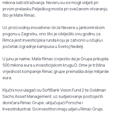
miliona sati istraživanja. Neveru su svi mogli vidjeti pri
prvom prelasku Pelješkog mosta pri svečanom otvaranju,
što je Mate Rimac.
Uz proizvodnju inovativne i brze Nevere u jankomirskom
pogonu u Zagrebu, ono što je obilježilo ovu godinu za
Rimca jest investicijska runda koju je zatvorio u ožujku i
početak izgradnje kampusa u Svetoj Nedelji.
U junu je naime, Mate Rimac izvijestio da je Grupa prikupila
500 miliona eura u investicijskom krugu D, čime je tržišna
vrijednost kompanije Rimac grupe premašila dvije milijarde
eura.
Ključni novi ulagači su SoftBank Vision Fund 2 te Goldman
Sachs Asset Management, uz sudjelovanje postojećih
dioničara Rimac Grupe, uključujući Porsche i
Investindustrial. Svi investitori imaju udjel u Rimac Grupi,