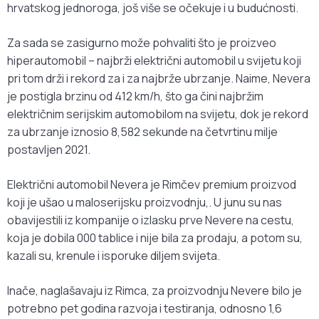
hrvatskog jednoroga, još više se očekuje i u budućnosti.
Za sada se zasigurno može pohvaliti što je proizveo
hiperautomobil – najbrži električni automobil u svijetu koji
pri tom drži i rekord za i za najbrže ubrzanje. Naime, Nevera
je postigla brzinu od 412 km/h, što ga čini najbržim
električnim serijskim automobilom na svijetu, dok je rekord
za ubrzanje iznosio 8,582 sekunde na četvrtinu milje
postavljen 2021.
Električni automobil Nevera je Rimčev premium proizvod
koji je ušao u maloserijsku proizvodnju,. U junu su nas
obavijestili iz kompanije o izlasku prve Nevere na cestu,
koja je dobila 000 tablice i nije bila za prodaju, a potom su,
kazali su, krenule i isporuke diljem svijeta.
Inače, naglašavaju iz Rimca, za proizvodnju Nevere bilo je
potrebno pet godina razvoja i testiranja, odnosno 1,6