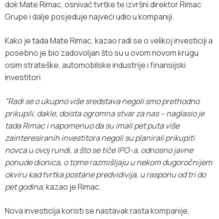
dok Mate Rimac, osnivač tvrtke te izvršni direktor Rimac
Grupe i dalje posjeduje najveći udio u kompaniji.
Kako je tada Mate Rimac, kazao radi se o velikoj investiciji a
posebno je bio zadovoljan što su u ovom novom krugu
osim strateške, automobilske industrije i finansijski
investitori.
”Radi se o ukupno više sredstava negoli smo prethodno
prikupili, dakle, doista ogromna stvar za nas – naglasio je
tada Rimac i napomenuo da su imali pet puta više
zainteresiranih investitora negoli su planirali prikupiti
novca u ovoj rundi, a što se tiče IPO-a, odnosno javne
ponude dionica, o tome razmišljaju u nekom dugoročnijem
okviru kad tvrtka postane predvidivija, u rasponu od tri do
pet godina,
kazao je Rimac.
Nova investicija koristi se nastavak rasta kompanije,