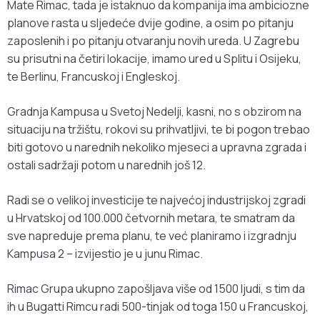
Mate Rimac, tada je istaknuo da kompanija ima ambiciozne
planove rasta u sljedeće dvije godine, a osim po pitanju
zaposlenih i po pitanju otvaranju novih ureda. U Zagrebu
su prisutni na četiri lokacije, imamo ured u Splitu i Osijeku,
te Berlinu, Francuskoj i Engleskoj.
Gradnja Kampusa u Svetoj Nedelji, kasni, no s obzirom na
situaciju na tržištu, rokovi su prihvatljivi, te bi pogon trebao
biti gotovo u narednih nekoliko mjeseci a upravna zgrada i
ostali sadržaji potom u narednih još 12.
Radi se o velikoj investicije te najvećoj industrijskoj zgradi
u Hrvatskoj od 100.000 četvornih metara, te smatram da
sve napreduje prema planu, te već planiramo i izgradnju
Kampusa 2 – izvijestio je u junu Rimac.
Rimac Grupa ukupno zapošljava više od 1500 ljudi, s tim da
ih u Bugatti Rimcu radi 500-tinjak od toga 150 u Francuskoj,