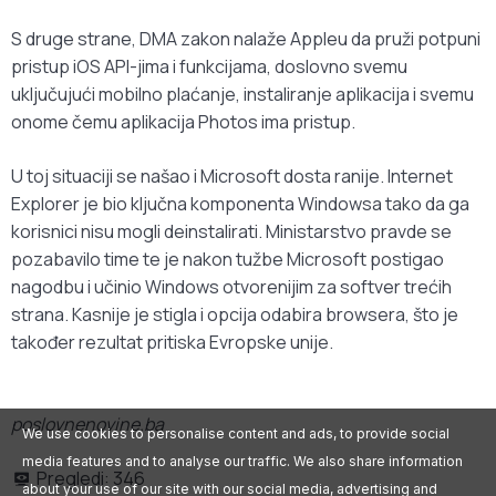
S druge strane, DMA zakon nalaže Appleu da pruži potpuni
pristup iOS API-jima i funkcijama, doslovno svemu
uključujući mobilno plaćanje, instaliranje aplikacija i svemu
onome čemu aplikacija Photos ima pristup.
U toj situaciji se našao i Microsoft dosta ranije. Internet
Explorer je bio ključna komponenta Windowsa tako da ga
korisnici nisu mogli deinstalirati. Ministarstvo pravde se
pozabavilo time te je nakon tužbe Microsoft postigao
nagodbu i učinio Windows otvorenijim za softver trećih
strana. Kasnije je stigla i opcija odabira browsera, što je
također rezultat pritiska Evropske unije.
poslovnenovine.ba
We use cookies to personalise content and ads, to provide social
media features and to analyse our traffic. We also share information
Pregledi:
346
about your use of our site with our social media, advertising and