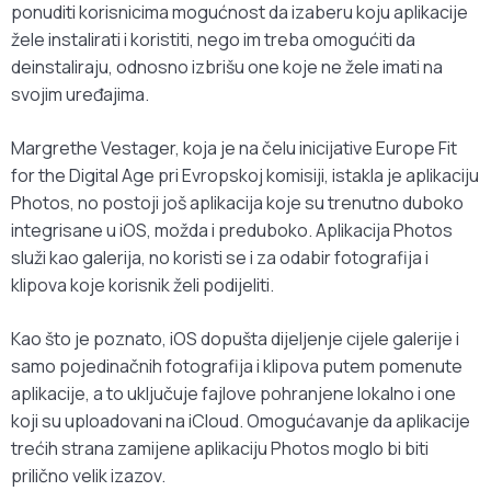
ponuditi korisnicima mogućnost da izaberu koju aplikacije
žele instalirati i koristiti, nego im treba omogućiti da
deinstaliraju, odnosno izbrišu one koje ne žele imati na
svojim uređajima.
Margrethe Vestager, koja je na čelu inicijative Europe Fit
for the Digital Age pri Evropskoj komisiji, istakla je aplikaciju
Photos, no postoji još aplikacija koje su trenutno duboko
integrisane u iOS, možda i preduboko. Aplikacija Photos
služi kao galerija, no koristi se i za odabir fotografija i
klipova koje korisnik želi podijeliti.
Kao što je poznato, iOS dopušta dijeljenje cijele galerije i
samo pojedinačnih fotografija i klipova putem pomenute
aplikacije, a to uključuje fajlove pohranjene lokalno i one
koji su uploadovani na iCloud. Omogućavanje da aplikacije
trećih strana zamijene aplikaciju Photos moglo bi biti
prilično velik izazov.