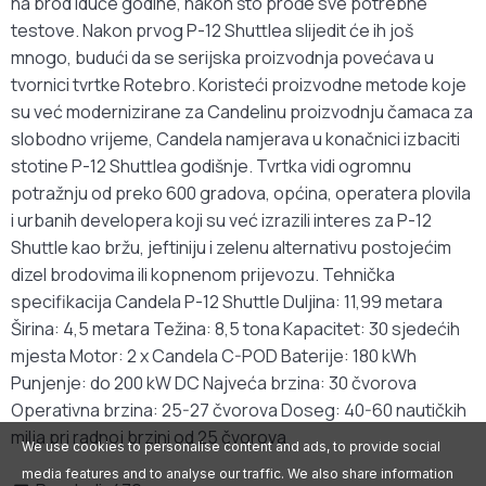
na brod iduće godine, nakon što prođe sve potrebne
testove. Nakon prvog P-12 Shuttlea slijedit će ih još
mnogo, budući da se serijska proizvodnja povećava u
tvornici tvrtke Rotebro. Koristeći proizvodne metode koje
su već modernizirane za Candelinu proizvodnju čamaca za
slobodno vrijeme, Candela namjerava u konačnici izbaciti
stotine P-12 Shuttlea godišnje. Tvrtka vidi ogromnu
potražnju od preko 600 gradova, općina, operatera plovila
i urbanih developera koji su već izrazili interes za P-12
Shuttle kao bržu, jeftiniju i zelenu alternativu postojećim
dizel brodovima ili kopnenom prijevozu. Tehnička
specifikacija Candela P-12 Shuttle Duljina: 11,99 metara
Širina: 4,5 metara Težina: 8,5 tona Kapacitet: 30 sjedećih
mjesta Motor: 2 x Candela C-POD Baterije: 180 kWh
Punjenje: do 200 kW DC Najveća brzina: 30 čvorova
Operativna brzina: 25-27 čvorova Doseg: 40-60 nautičkih
milja pri radnoj brzini od 25 čvorova
We use cookies to personalise content and ads, to provide social
media features and to analyse our traffic. We also share information