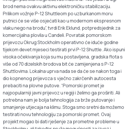
brod nema ovakvu aktivnu elektroničku stabilizaciju.
Prilikom vožnje P-12 Shuttleom po uzburkanom moru
putnici će se više osjećati kao u modernom ekspresnom
vlaku nego na brodu”, tvrdi Erik Eklund, potpredsjednik za
komercijalna plovila u Candeli. Povratak pomorskom
prijevozu Okrug Stockholm operativno će iduće godine
tijekom devet mjeseci testirati prvi P-12 Shuttle. Ako ispuni
visoka očekivanja koja su mu postavljena, gradska flota s
više od 70 dizelskih brodova bit će zamijenjena s P-12
Shuttlovima. Lokalna uprva nada se da će se nakon toga i
dio kopnenog prijevoza s vječno zakrčenih autocesta
prebaciti na plovne putove. “Pomorski promet je
najpopularniji javni prijevoz u regiji i želimo ga proširiti. Ali
potrebna nam je bolja tehnologija za brže putovanje i
smanjenje utjecaja na klimu. Stoga smo sretni da možemo
testirati novu tehnologiju za pomorski promet. Ovaj
projekt mogao bi dati rješenje za prometne probleme u
Stockholmu, ali također pruža mogućnosti za izvoz i