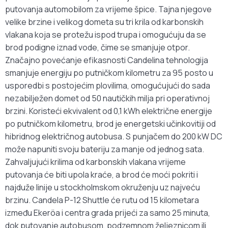
putovanja automobilom za vrijeme špice. Tajna njegove
velike brzine i velikog dometa su tri krila od karbonskih
vlakana koja se protežu ispod trupa i omogućuju da se
brod podigne iznad vode, čime se smanjuje otpor.
Značajno povećanje efikasnosti Candelina tehnologija
smanjuje energiju po putničkom kilometru za 95 posto u
usporedbi s postojećim plovilima, omogućujući do sada
nezabilježen domet od 50 nautičkih milja pri operativnoj
brzini. Koristeći ekvivalent od 0,1 kWh električne energije
po putničkom kilometru, brod je energetski učinkovitiji od
hibridnog električnog autobusa. S punjačem do 200 kW DC
može napuniti svoju bateriju za manje od jednog sata.
Zahvaljujući krilima od karbonskih vlakana vrijeme
putovanja će biti upola kraće, a brod će moći pokriti i
najduže linije u stockholmskom okruženju uz najveću
brzinu. Candela P-12 Shuttle će rutu od 15 kilometara
između Ekeröa i centra grada prijeći za samo 25 minuta,
dok putovanje autobusom, podzemnom željeznicom ili