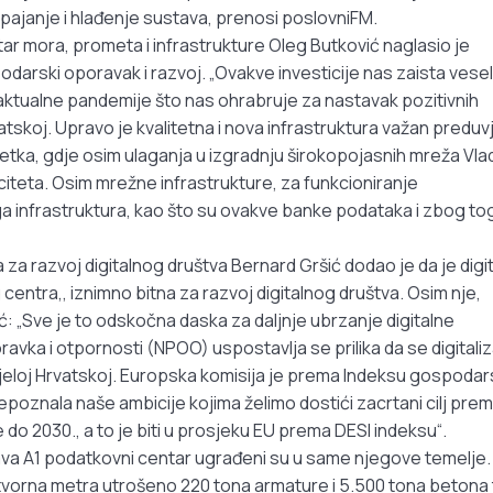
apajanje i hlađenje sustava, prenosi poslovniFM.
r mora, prometa i infrastrukture Oleg Butković naglasio je
odarski oporavak i razvoj. „Ovakve investicije nas zaista vese
 aktualne pandemije što nas ohrabruje za nastavak pozitivnih
rvatskoj. Upravo je kvalitetna i nova infrastruktura važan preduv
ka, gdje osim ulaganja u izgradnju širokopojasnih mreža Vla
iteta. Osim mrežne infrastrukture, za funkcioniranje
uga infrastruktura, kao što su ovakve banke podataka i zbog to
 za razvoj digitalnog društva Bernard Gršić dodao je da je digi
entra,, iznimno bitna za razvoj digitalnog društva. Osim nje,
ić: „Sve je to odskočna daska za daljnje ubrzanje digitalne
vka i otpornosti (NPOO) uspostavlja se prilika da se digitaliz
cijeloj Hrvatskoj. Europska komisija je prema Indeksu gospodar
repoznala naše ambicije kojima želimo dostići zacrtani cilj pre
 do 2030., a to je biti u prosjeku EU prema DESI indeksu“.
ljava A1 podatkovni centar ugrađeni su u same njegove temelje.
etvorna metra utrošeno 220 tona armature i 5.500 tona betona