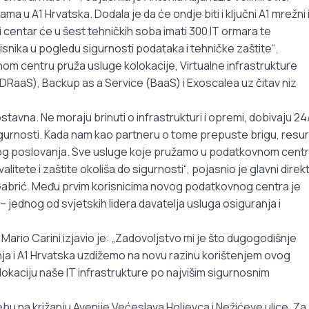
ma u A1 Hrvatska. Dodala je da će ondje biti i ključni A1 mrežni 
 centar će u šest tehničkih soba imati 300 IT ormara te
orisnika u pogledu sigurnosti podataka i tehničke zaštite“.
m centru pruža usluge kolokacije, Virtualne infrastrukture
(DRaaS), Backup as a Service (BaaS) i Exoscalea uz čitav niz
tavna. Ne moraju brinuti o infrastrukturi i opremi, dobivaju 24
sigurnosti. Kada nam kao partneru o tome prepuste brigu, resu
titog poslovanja. Sve usluge koje pružamo u podatkovnom centr
alitete i zaštite okoliša do sigurnosti“, pojasnio je glavni direk
 Gabrić. Među prvim korisnicima novog podatkovnog centra je
– jednog od svjetskih lidera davatelja usluga osiguranja i
ario Carini izjavio je: „Zadovoljstvo mi je što dugogodišnje
ja i A1 Hrvatska uzdižemo na novu razinu korištenjem ovog
aciju naše IT infrastrukture po najvišim sigurnosnim
bu na križanju Avenije Većeslava Holjevca i Nežićeve ulice. Za