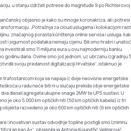
fikaciju, u stanju izdržati potrese do magnitude 9 po Richterovoj
jančanský objasnio je kako su mnoge koronakriza, ali i potresi
u transformaciju. „Potražnja za cloud uslugama i kolokacijom rast
jinu, značajnog porasta korištenja online servisa i usluga, kak
st i sigurnost podataka nemaju cijenu. Bili smo hrabri i unatoč
a investirali smo 11 milijuna eura u ovu najmoderniju banku
amo godinu dana. Ovime smo još jednom, uz ubrzanu izgradnju 
vrdili svoju predanost digitalizaciji Hrvatske“, istaknuo je
m trafostanicom koja se napaja iz dvije neovisne energetske
škoća u radu neće biti ni u slučaju prekida obje energetske
i dva diesel agregata ukupne snage 2MW te UPS sustavi. U
je oko 5.000 km optičkih niti (50 km optičkih kabela) iz tri
 objekta razvedeno je oko 600 km optičkih niti (6 km optičkih
re i inovativan sustav odvodnje topline postigli smo iznimnu
ificiran kao A+“, objasnila je Antonia Kujundžić Velimirović,