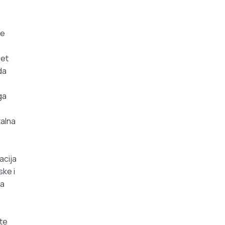
le
jet
da
ga
talna
acija
ske i
ma
 te