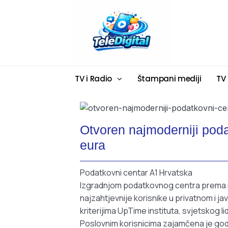
TV i Radio
Štampani mediji
TV
Otvoren najmoderniji podat
eura
Podatkovni centar A1 Hrvatska
Izgradnjom podatkovnog centra prema na
najzahtjevnije korisnike u privatnom i ja
kriterijima UpTime instituta, svjetskog l
Poslovnim korisnicima zajamčena je god