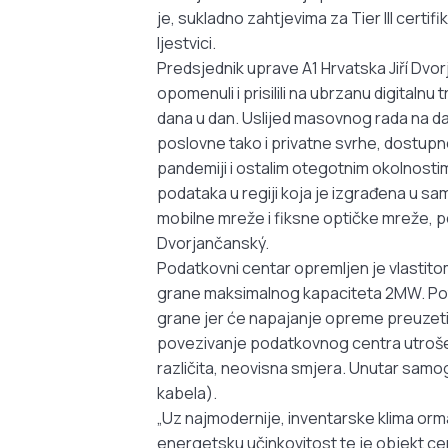
je, sukladno zahtjevima za Tier III certi
ljestvici.
Predsjednik uprave A1 Hrvatska Jiří Dvor
opomenuli i prisilili na ubrzanu digitaln
dana u dan. Uslijed masovnog rada na dal
poslovne tako i privatne svrhe, dostupno
pandemiji i ostalim otegotnim okolnostim
podataka u regiji koja je izgrađena u s
mobilne mreže i fiksne optičke mreže, pot
Dvorjančanský.
Podatkovni centar opremljen je vlastito
grane maksimalnog kapaciteta 2MW. Pote
grane jer će napajanje opreme preuzet
povezivanje podatkovnog centra utrošeno 
različita, neovisna smjera. Unutar samog
kabela).
„Uz najmodernije, inventarske klima orma
energetsku učinkovitost te je objekt cert