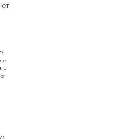
i ICT
/7
rse
u u
tor
 A1