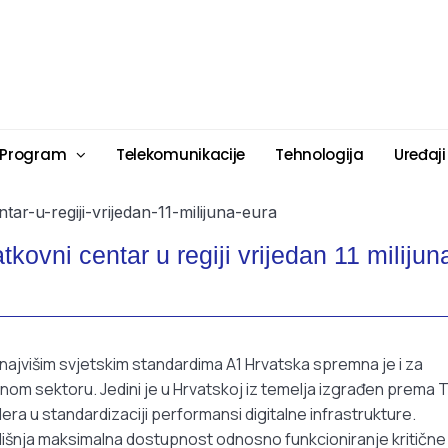
 Program
Telekomunikacije
Tehnologija
Uređaji
kovni centar u regiji vrijedan 11 milijun
jvišim svjetskim standardima A1 Hrvatska spremna je i za
vnom sektoru. Jedini je u Hrvatskoj iz temelja izgrađen prema Tie
idera u standardizaciji performansi digitalne infrastrukture.
išnja maksimalna dostupnost odnosno funkcioniranje kritične