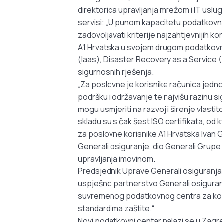
direktorica upravljanja mrežom i IT usluga
servisi: „U punom kapacitetu podatkovni
zadovoljavati kriterije najzahtjevnijih k
A1 Hrvatska u svojem drugom podatkovno
(Iaas), Disaster Recovery as a Service 
sigurnosnih rješenja.
„Za poslovne je korisnike računica jednos
podršku i održavanje te najvišu razinu 
mogu usmjeriti na razvoj i širenje vlas
skladu su s čak šest ISO certifikata, od kv
za poslovne korisnike A1 Hrvatska Ivan
Generali osiguranje, dio Generali Grupe 
upravljanja imovinom.
Predsjednik Uprave Generali osiguranja M
uspješno partnerstvo Generali osiguran
suvremenog podatkovnog centra za kolok
standardima zaštite.“
Novi podatkovni centar nalazi se u Zagre