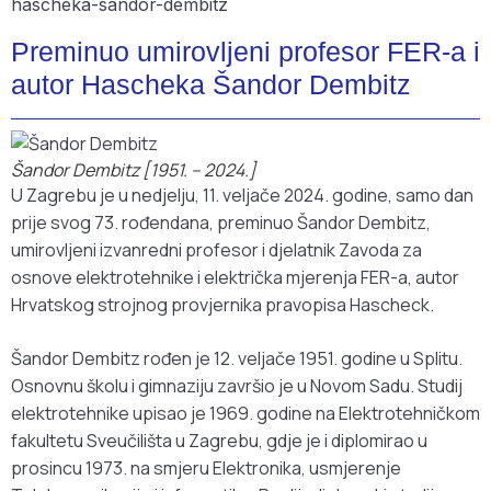
Preminuo umirovljeni profesor FER-a i
autor Hascheka Šandor Dembitz
Šandor Dembitz [1951. – 2024.]
U Zagrebu je u nedjelju, 11. veljače 2024. godine, samo dan
prije svog 73. rođendana, preminuo Šandor Dembitz,
umirovljeni izvanredni profesor i djelatnik Zavoda za
osnove elektrotehnike i električka mjerenja FER-a, autor
Hrvatskog strojnog provjernika pravopisa Hascheck.
Šandor Dembitz rođen je 12. veljače 1951. godine u Splitu.
Osnovnu školu i gimnaziju završio je u Novom Sadu. Studij
elektrotehnike upisao je 1969. godine na Elektrotehničkom
fakultetu Sveučilišta u Zagrebu, gdje je i diplomirao u
prosincu 1973. na smjeru Elektronika, usmjerenje