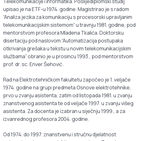
Telekomunikacije i informatika. Poslijediplomski studij
upisao je na ETF-u 1974. godine. Magistrirao je s radom
“Analiza jezika za komunikaciju s procesorski upravljanim
telekomunikacijskim sistemom” u travnju 1981. godine, pod
mentorstvom profesora Mladena Tkalića. Doktorsku
disertaciju pod naslovom “Automatizacija postupaka
otkrivanja grešaka u tekstu u novim telekomunikacijskim
službama” obranio je u prosincu 1993., pod mentorstvom
prof. dr. sc. Enver Šehović.
Rad na Elektrotehničkom fakultetu započeo je 1. veljače
1974. godine na grupi predmeta Osnove elektrotehnike,
prvo u zvanju asistenta, zatim od listopada 1981. u zvanju
znanstvenog asistenta te od veljače 1997. u zvanju višeg
asistenta. Za docenta je izabran u siječnju 1999., a za
izvanrednog profesora 2004. godine.
Od 1974. do 1997. znanstvenu i stručnu djelatnost