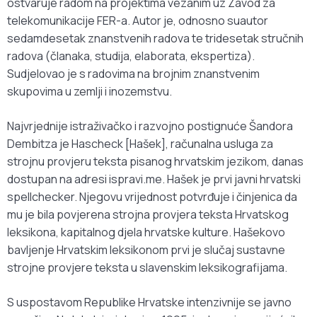
ostvaruje radom na projektima vezanim uz Zavod za
telekomunikacije FER-a. Autor je, odnosno suautor
sedamdesetak znanstvenih radova te tridesetak stručnih
radova (članaka, studija, elaborata, ekspertiza).
Sudjelovao je s radovima na brojnim znanstvenim
skupovima u zemlji i inozemstvu.
Najvrjednije istraživačko i razvojno postignuće Šandora
Dembitza je Hascheck [Hašek], računalna usluga za
strojnu provjeru teksta pisanog hrvatskim jezikom, danas
dostupan na adresi ispravi.me. Hašek je prvi javni hrvatski
spellchecker. Njegovu vrijednost potvrđuje i činjenica da
mu je bila povjerena strojna provjera teksta Hrvatskog
leksikona, kapitalnog djela hrvatske kulture. Hašekovo
bavljenje Hrvatskim leksikonom prvi je slučaj sustavne
strojne provjere teksta u slavenskim leksikografijama.
S uspostavom Republike Hrvatske intenzivnije se javno