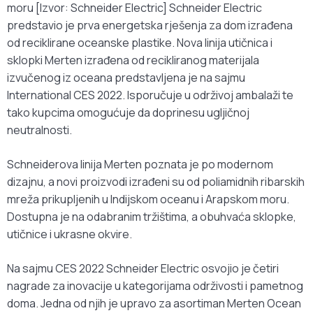
moru [Izvor: Schneider Electric] Schneider Electric
predstavio je prva energetska rješenja za dom izrađena
od reciklirane oceanske plastike. Nova linija utičnica i
sklopki Merten izrađena od recikliranog materijala
izvučenog iz oceana predstavljena je na sajmu
International CES 2022. Isporučuje u održivoj ambalaži te
tako kupcima omogućuje da doprinesu ugljičnoj
neutralnosti.
Schneiderova linija Merten poznata je po modernom
dizajnu, a novi proizvodi izrađeni su od poliamidnih ribarskih
mreža prikupljenih u Indijskom oceanu i Arapskom moru.
Dostupna je na odabranim tržištima, a obuhvaća sklopke,
utičnice i ukrasne okvire.
Na sajmu CES 2022 Schneider Electric osvojio je četiri
nagrade za inovacije u kategorijama održivosti i pametnog
doma. Jedna od njih je upravo za asortiman Merten Ocean