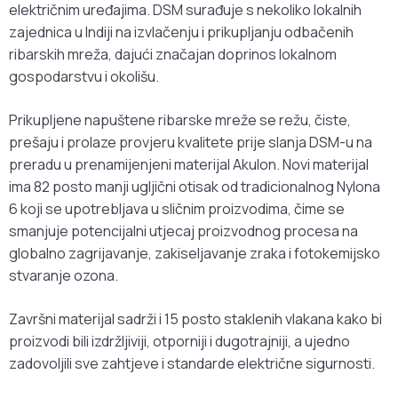
električnim uređajima. DSM surađuje s nekoliko lokalnih
zajednica u Indiji na izvlačenju i prikupljanju odbačenih
ribarskih mreža, dajući značajan doprinos lokalnom
gospodarstvu i okolišu.
Prikupljene napuštene ribarske mreže se režu, čiste,
prešaju i prolaze provjeru kvalitete prije slanja DSM-u na
preradu u prenamijenjeni materijal Akulon. Novi materijal
ima 82 posto manji ugljični otisak od tradicionalnog Nylona
6 koji se upotrebljava u sličnim proizvodima, čime se
smanjuje potencijalni utjecaj proizvodnog procesa na
globalno zagrijavanje, zakiseljavanje zraka i fotokemijsko
stvaranje ozona.
Završni materijal sadrži i 15 posto staklenih vlakana kako bi
proizvodi bili izdržljiviji, otporniji i dugotrajniji, a ujedno
zadovoljili sve zahtjeve i standarde električne sigurnosti.