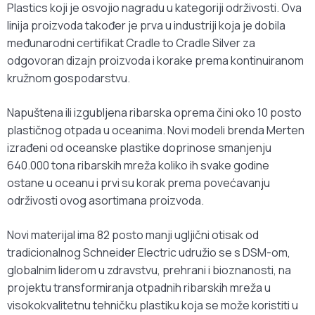
Plastics koji je osvojio nagradu u kategoriji održivosti. Ova
linija proizvoda također je prva u industriji koja je dobila
međunarodni certifikat Cradle to Cradle Silver za
odgovoran dizajn proizvoda i korake prema kontinuiranom
kružnom gospodarstvu.
Napuštena ili izgubljena ribarska oprema čini oko 10 posto
plastičnog otpada u oceanima. Novi modeli brenda Merten
izrađeni od oceanske plastike doprinose smanjenju
640.000 tona ribarskih mreža koliko ih svake godine
ostane u oceanu i prvi su korak prema povećavanju
održivosti ovog asortimana proizvoda.
Novi materijal ima 82 posto manji ugljični otisak od
tradicionalnog Schneider Electric udružio se s DSM-om,
globalnim liderom u zdravstvu, prehrani i bioznanosti, na
projektu transformiranja otpadnih ribarskih mreža u
visokokvalitetnu tehničku plastiku koja se može koristiti u