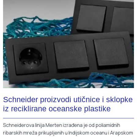
Schneider proizvodi utičnice i sklopke
iz reciklirane oceanske plastike
Schneiderova linija Merten izrađena je od poliamidnih
ribarskih mreža prikupljenih u Indijskom oceanu i Arapskom