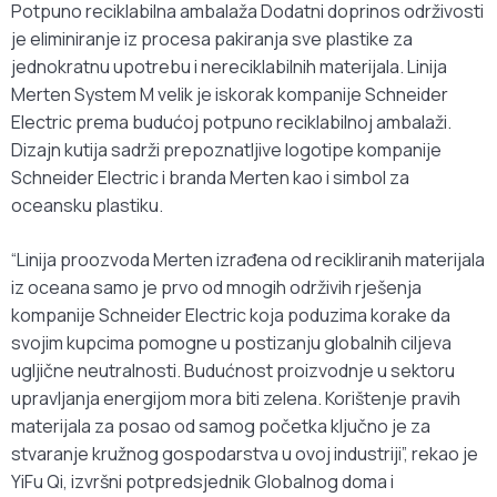
Potpuno reciklabilna ambalaža Dodatni doprinos održivosti
je eliminiranje iz procesa pakiranja sve plastike za
jednokratnu upotrebu i nereciklabilnih materijala. Linija
Merten System M velik je iskorak kompanije Schneider
Electric prema budućoj potpuno reciklabilnoj ambalaži.
Dizajn kutija sadrži prepoznatljive logotipe kompanije
Schneider Electric i branda Merten kao i simbol za
oceansku plastiku.
“Linija proozvoda Merten izrađena od recikliranih materijala
iz oceana samo je prvo od mnogih održivih rješenja
kompanije Schneider Electric koja poduzima korake da
svojim kupcima pomogne u postizanju globalnih ciljeva
ugljične neutralnosti. Budućnost proizvodnje u sektoru
upravljanja energijom mora biti zelena. Korištenje pravih
materijala za posao od samog početka ključno je za
stvaranje kružnog gospodarstva u ovoj industriji”, rekao je
YiFu Qi, izvršni potpredsjednik Globalnog doma i