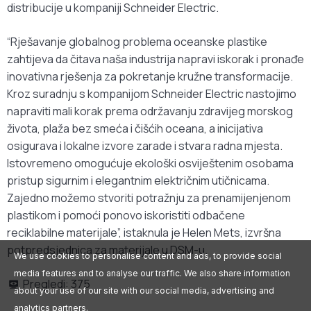
distribucije u kompaniji Schneider Electric.
“Rješavanje globalnog problema oceanske plastike
zahtijeva da čitava naša industrija napravi iskorak i pronađe
inovativna rješenja za pokretanje kružne transformacije.
Kroz suradnju s kompanijom Schneider Electric nastojimo
napraviti mali korak prema održavanju zdravijeg morskog
života, plaža bez smeća i čišćih oceana, a inicijativa
osigurava i lokalne izvore zarade i stvara radna mjesta.
Istovremeno omogućuje ekološki osviještenim osobama
pristup sigurnim i elegantnim električnim utičnicama.
Zajedno možemo stvoriti potražnju za prenamijenjenom
plastikom i pomoći ponovo iskoristiti odbačene
reciklabilne materijale”, istaknula je Helen Mets, izvršna
potpredsjednica za materijale u DSM-u.
We use cookies to personalise content and ads, to provide social
media features and to analyse our traffic. We also share information
Pregledi:
375
about your use of our site with our social media, advertising and
analytics partners.