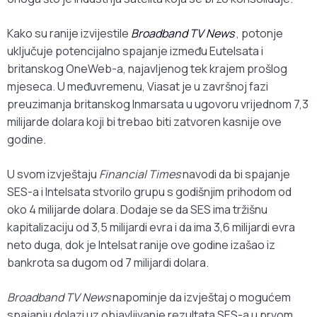
Kako su ranije izvijestile
Broadband TV News
, potonje
uključuje potencijalno spajanje između Eutelsata i
britanskog OneWeb-a, najavljenog tek krajem prošlog
mjeseca. U međuvremenu, Viasat je u završnoj fazi
preuzimanja britanskog Inmarsata u ugovoru vrijednom 7,3
milijarde dolara koji bi trebao biti zatvoren kasnije ove
godine.
U svom izvještaju
Financial Times
navodi da bi spajanje
SES-a i Intelsata stvorilo grupu s godišnjim prihodom od
oko 4 milijarde dolara. Dodaje se da SES ima tržišnu
kapitalizaciju od 3,5 milijardi evra i da ima 3,6 milijardi evra
neto duga, dok je Intelsat ranije ove godine izašao iz
bankrota sa dugom od 7 milijardi dolara.
Broadband TV News
napominje da izvještaj o mogućem
spajanju dolazi uz objavljivanje rezultata SES-a u prvom