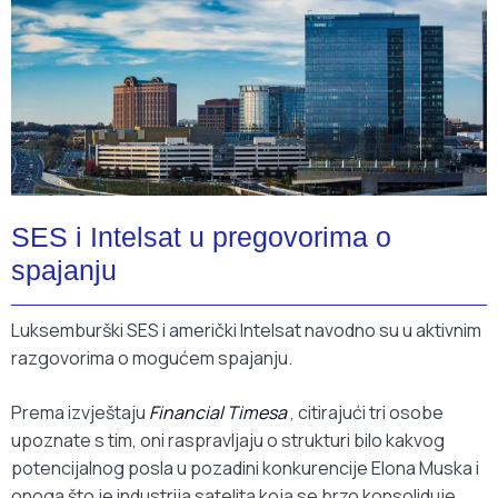
SES i Intelsat u pregovorima o
spajanju
Luksemburški SES i američki Intelsat navodno su u aktivnim
razgovorima o mogućem spajanju.
Prema izvještaju
Financial Timesa
, citirajući tri osobe
upoznate s tim, oni raspravljaju o strukturi bilo kakvog
potencijalnog posla u pozadini konkurencije Elona Muska i
onoga što je industrija satelita koja se brzo konsoliduje.