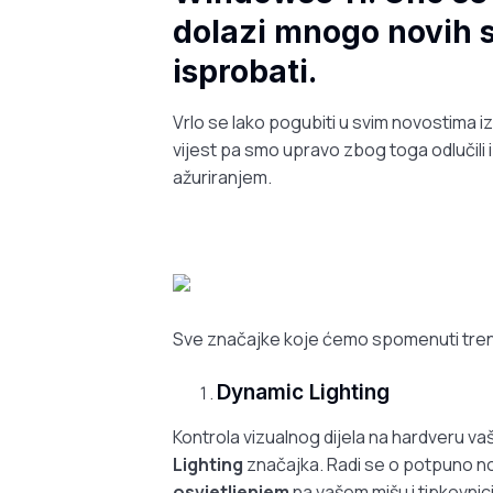
dolazi mnogo novih st
isprobati.
Vrlo se lako pogubiti u svim novostima i
vijest pa smo upravo zbog toga odlučili i
ažuriranjem.
Sve značajke koje ćemo spomenuti tren
Dynamic Lighting
Kontrola vizualnog dijela na hardveru v
Lighting
značajka. Radi se o potpuno nov
osvjetljenjem
na vašem mišu i tipkovnic