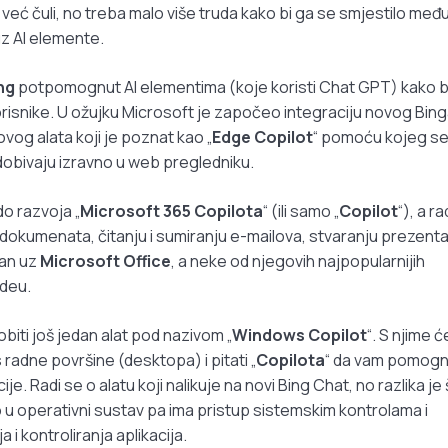
eć čuli, no treba malo više truda kako bi ga se smjestilo međ
uz AI elemente.
ng
potpomognut AI elementima (koje koristi Chat GPT) kako b
orisnike. U ožujku Microsoft je započeo integraciju novog Bing
vog alata koji je poznat kao „
Edge Copilot
“ pomoću kojeg s
 dobivaju izravno u web pregledniku.
do razvoja „
Microsoft 365 Copilota
“ (ili samo „
Copilot
“), a ra
 dokumenata, čitanju i sumiranju e-mailova, stvaranju prezentac
zan uz
Microsoft Office
, a neke od njegovih najpopularnijih
ideu.
iti još jedan alat pod nazivom „
Windows Copilot
“. S njime ć
 radne površine (desktopa) i pitati „
Copilota
“ da vam pomog
ije. Radi se o alatu koji nalikuje na novi Bing Chat, no razlika je
no u operativni sustav pa ima pristup sistemskim kontrolama i
i kontroliranja aplikacija.