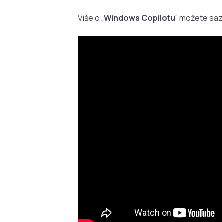
Više o „
Windows Copilotu
“ možete saz