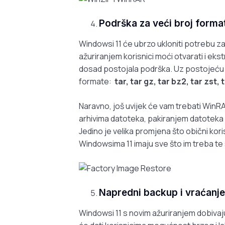
Podrška za veći broj format
Windowsi 11 će ubrzo ukloniti potrebu z
ažuriranjem korisnici moći otvarati i eks
dosad postojala podrška. Uz postojeću p
formate:
tar, tar gz, tar bz2, tar zst, 
Naravno, još uvijek će vam trebati WinRAR
arhivima datoteka, pakiranjem datoteka 
Jedino je velika promjena što obični kor
Windowsima 11 imaju sve što im treba te
Napredni backup i vraćanje
Windowsi 11 s novim ažuriranjem dobiva