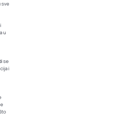
u sve
i
a u
e
di se
ija i
e
ne
 što