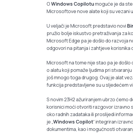
O
Windows Copilotu
moguće je da ste v
Microsoftove nove alate koji su vezani 
U veljači je Microsoft predstavio novi
Bi
pružio bolje iskustvo pretraživanja za k
Microsoft Edge pa je došlo do razvoja no
odgovori na pitanja i zahtjeve korisnika
Microsoft na tome nije stao pa je došlo 
o alatu koji pomaže ljudima pri stvaranju
još mnogo toga drugog. Ovaj je alat ve
funkcija predstavljene su u sljedećem v
S novim 23H2 ažuriranjem ubrzo ćemo dob
korisnici moći otvoriti razgovor izravno s
oko radnih zadataka ili proslijedi informac
je „
Windows Copilot
“ integriran izrav
dokumentima, kao i mogućnosti otvaranja 