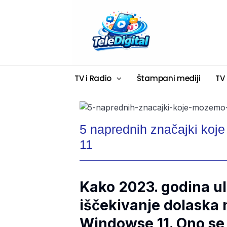
TV i Radio
Štampani mediji
TV
5 naprednih značajki ko
11
Kako 2023. godina ul
iščekivanje dolaska 
Windowse 11. Ono se