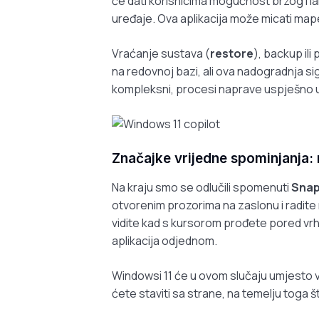
će dati korisnicima mogućnost brzog i la
uređaje. Ova aplikacija može micati mape
Vraćanje sustava (
restore
), backup ili
na redovnoj bazi, ali ova nadogradnja s
kompleksni, procesi naprave uspješno 
Značajke vrijedne spominjanja:
Na kraju smo se odlučili spomenuti
Snap
otvorenim prozorima na zaslonu i radite
vidite kad s kursorom prođete pored vrh
aplikacija odjednom.
Windowsi 11 će u ovom slučaju umjesto va
ćete staviti sa strane, na temelju toga š