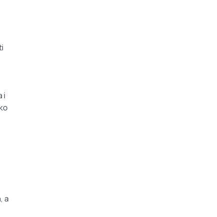
i
 i
ako
a
, a