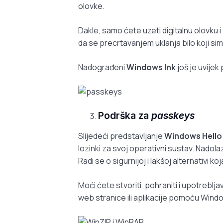
olovke.
Dakle, samo ćete uzeti digitalnu olovku i 
da se precrtavanjem uklanja bilo koji simb
Nadograđeni
Windows Ink
još je uvije
Podrška za
passkeys
Slijedeći predstavljanje
Windows Hello
lozinki za svoj operativni sustav. Nado
Radi se o sigurnijoj i lakšoj alternativi k
Moći ćete stvoriti, pohraniti i upotreblja
web stranice ili aplikacije pomoću Wind