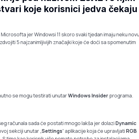
vari koje korisnici jedva čekaju
z Microsofta jer Windowsi 11 skoro svaki tjedan imaju neku nov
zdvojiti 5 najzanimljivijih značajki koje će doći sa spomenutim
utno se mogu testirati unutar
Windows Insider
programa.
ašeg računala sada će postati mnogo lakša jer dolazi
Dynamic
oj sekciji unutar „
Settings
“ aplikacije koja će upravljati
RGB
i. S time kao korisnik više nemate potrebe za instalacijama