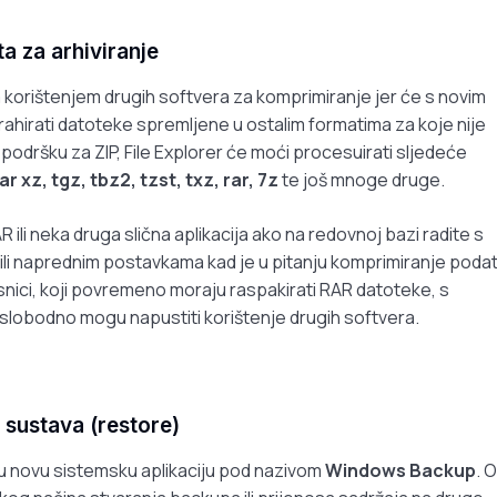
a za arhiviranje
a korištenjem drugih softvera za komprimiranje jer će s novim
trahirati datoteke spremljene u ostalim formatima za koje nije
odršku za ZIP, File Explorer će moći procesuirati sljedeće
tar xz, tgz, tbz2, tzst, txz, rar, 7z
te još mnoge druge.
 ili neka druga slična aplikacija ako na redovnoj bazi radite s
ili naprednim postavkama kad je u pitanju komprimiranje poda
isnici, koji povremeno moraju raspakirati RAR datoteke, s
 slobodno mogu napustiti korištenje drugih softvera.
 sustava (restore)
ju novu sistemsku aplikaciju pod nazivom
Windows Backup
. 