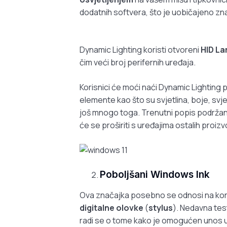
dodatnih softvera, što je uobičajeno zna
Dynamic Lighting koristi otvoreni
HID L
čim veći broj perifernih uređaja.
Korisnici će moći naći Dynamic Lighting p
elemente kao što su svjetlina, boje, svjet
još mnogo toga. Trenutni popis podržani
će se proširiti s uređajima ostalih proiz
Poboljšani Windows Ink
Ova značajka posebno se odnosi na kori
digitalne olovke
(
stylus
). Nedavna tes
radi se o tome kako je omogućen unos u 