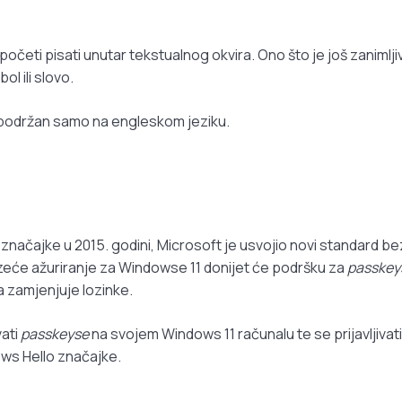
početi pisati unutar tekstualnog okvira. Ono što je još zanimlji
ol ili slovo.
k podržan samo na engleskom jeziku.
značajke u 2015. godini, Microsoft je usvojio novi standard be
lazeće ažuriranje za Windowse 11 donijet će podršku za
passkey
oja zamjenjuje lozinke.
vati
passkeyse
na svojem Windows 11 računalu te se prijavljivati
ows Hello značajke.