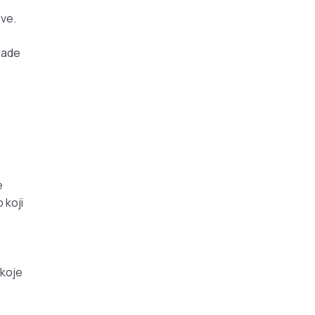
ove.
 rade
e
 koji
 koje