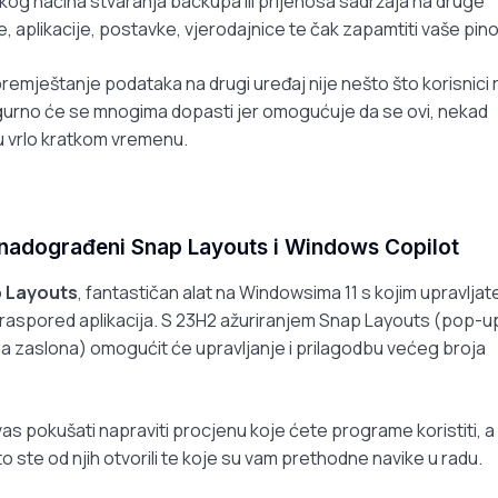
kog načina stvaranja backupa ili prijenosa sadržaja na druge
, aplikacije, postavke, vjerodajnice te čak zapamtiti vaše pin
 premještanje podataka na drugi uređaj nije nešto što korisnici
igurno će se mnogima dopasti jer omogućuje da se ovi, nekad
u vrlo kratkom vremenu.
 nadograđeni Snap Layouts i Windows Copilot
 Layouts
, fantastičan alat na Windowsima 11 s kojim upravljat
 raspored aplikacija. S 23H2 ažuriranjem Snap Layouts (pop-up
a zaslona) omogućit će upravljanje i prilagodbu većeg broja
s pokušati napraviti procjenu koje ćete programe koristiti, a
to ste od njih otvorili te koje su vam prethodne navike u radu.