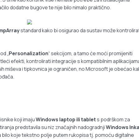
čilo dodatne bugove te nije bilo nimalo praktično.
ampArray
standard kako bi osigurao da sustav može kontrolirat
od „
Personalization
“ sekcijom, a tamo će moći promijeniti
leći efekti, kontrolirati integracije s kompatibilnim aplikacijama
h miševa i tipkovnica je ograničen, no Microsoft je obećao k
vođača.
snike koji imaju
Windows laptop ili tablet
s podrškom za
tiranja predstavila su niz značajnih nadogradnji
Windows Ink
bilo koje tekstno polje putem rukopisa tj. pomoću digitalne