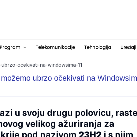
 Program
Telekomunikacije
Tehnologija
Uređaji
je možemo ubrzo očekivati na Windowsi
azi u svoju drugu polovicu, rast
novog velikog ažuriranja za
 krije pod nazivom
23H2
i s njim