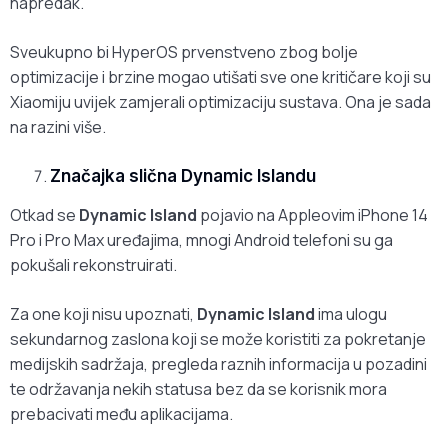
napredak.
Sveukupno bi HyperOS prvenstveno zbog bolje
optimizacije i brzine mogao utišati sve one kritičare koji su
Xiaomiju uvijek zamjerali optimizaciju sustava. Ona je sada
na razini više.
Značajka slična Dynamic Islandu
Otkad se
Dynamic Island
pojavio na Appleovim iPhone 14
Pro i Pro Max uređajima, mnogi Android telefoni su ga
pokušali rekonstruirati.
Za one koji nisu upoznati,
Dynamic Island
ima ulogu
sekundarnog zaslona koji se može koristiti za pokretanje
medijskih sadržaja, pregleda raznih informacija u pozadini
te održavanja nekih statusa bez da se korisnik mora
prebacivati među aplikacijama.