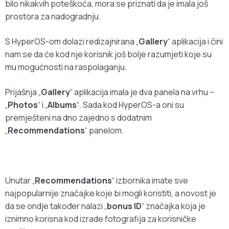
bilo nikakvih poteškoća, mora se priznati da je imala još
prostora za nadogradnju.
S HyperOS-om dolazi redizajnirana „
Gallery
“ aplikacija i čini
nam se da će kod nje korisnik još bolje razumjeti koje su
mu mogućnosti na raspolaganju.
Prijašnja „
Gallery
“ aplikacija imala je dva panela na vrhu –
„
Photos
“ i „
Albums
“. Sada kod HyperOS-a oni su
premješteni na dno zajedno s dodatnim
„
Recommendations
“ panelom.
Unutar „
Recommendations
“ izbornika imate sve
najpopularnije značajke koje bi mogli koristiti, a novost je
da se ondje također nalazi „
bonus ID
“ značajka koja je
iznimno korisna kod izrade fotografija za korisničke