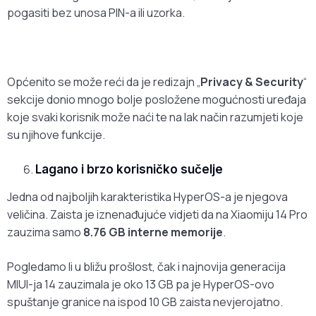
pogasiti bez unosa PIN-a ili uzorka.
Općenito se može reći da je redizajn „
Privacy & Security
“
sekcije donio mnogo bolje posložene mogućnosti uređaja
koje svaki korisnik može naći te na lak način razumjeti koje
su njihove funkcije.
Lagano i brzo korisničko sučelje
Jedna od najboljih karakteristika HyperOS-a je njegova
veličina. Zaista je iznenađujuće vidjeti da na Xiaomiju 14 Pro
zauzima samo
8.76 GB interne memorije
.
Pogledamo li u bližu prošlost, čak i najnovija generacija
MIUI-ja 14 zauzimala je oko 13 GB pa je HyperOS-ovo
spuštanje granice na ispod 10 GB zaista nevjerojatno.