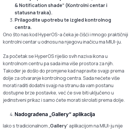
& Notification shade“ (Kontrolni centar i
statusna traka).
Prilagodite upotrebu te izgled kontrolnog
centra.
Ono što nas kod HyperOS-a čeka je čišći i mnogo praktičniji
kontrolni centar u odnosu na njegovu inačicu ma MIUI-ju.
Za početak se HyperOS riješio svih naziva ikona u
kontrolnom centru pa sada ima više prostora za njih.
Također je došlo do promjene kad napravite svajp prema
dolje za otvaranje kontrolnog centra. Sada nećete više
morati raditi dodatni svajp na stranu da vam postanu
dostupne brze postavke, već će sve biti uključeno u
jedinstveni prikaz i samo ćete morati skrolati prema dolje.
Nadograđena „Gallery“ aplikacija
Iako s tradicionalnom „
Gallery
“ aplikacijom na MIUI-ju nije