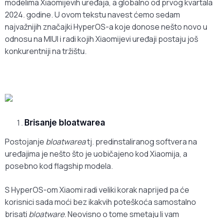
modelima Xiaomijevih uređaja, a globalno od prvog kvartala
2024. godine. U ovom tekstu navest ćemo sedam
najvažnijih značajki HyperOS-a koje donose nešto novo u
odnosu na MIUI i radi kojih Xiaomijevi uređaji postaju još
konkurentniji na tržištu.
Brisanje bloatwarea
Postojanje
bloatwarea
tj. predinstaliranog softvera na
uređajima je nešto što je uobičajeno kod Xiaomija, a
posebno kod flagship modela.
S HyperOS-om Xiaomi radi veliki korak naprijed pa će
korisnici sada moći bez ikakvih poteškoća samostalno
brisati
bloatware
. Neovisno o tome smetaju li vam