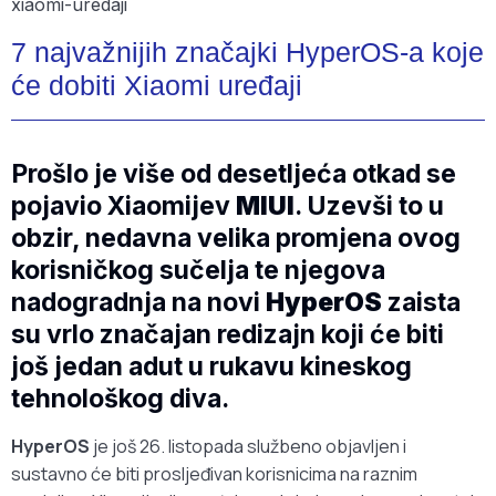
7 najvažnijih značajki HyperOS-a koje
će dobiti Xiaomi uređaji
Prošlo je više od desetljeća otkad se
pojavio Xiaomijev
MIUI
. Uzevši to u
obzir, nedavna velika promjena ovog
korisničkog sučelja te njegova
nadogradnja na novi
HyperOS
zaista
su vrlo značajan redizajn koji će biti
još jedan adut u rukavu kineskog
tehnološkog diva.
HyperOS
je još 26. listopada službeno objavljen i
sustavno će biti prosljeđivan korisnicima na raznim