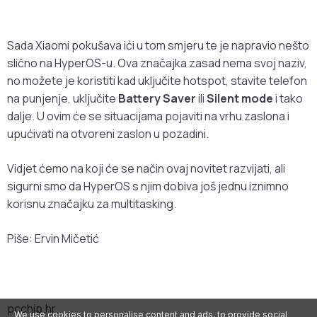
Sada Xiaomi pokušava ići u tom smjeru te je napravio nešto
slično na HyperOS-u. Ova značajka zasad nema svoj naziv,
no možete je koristiti kad uključite hotspot, stavite telefon
na punjenje, uključite
Battery Saver
ili
Silent mode
i tako
dalje. U ovim će se situacijama pojaviti na vrhu zaslona i
upućivati na otvoreni zaslon u pozadini.
Vidjet ćemo na koji će se način ovaj novitet razvijati, ali
sigurni smo da HyperOS s njim dobiva još jednu iznimno
korisnu značajku za multitasking.
Piše: Ervin Mičetić
pcchip.hr
We use cookies to personalise content and ads, to provide social