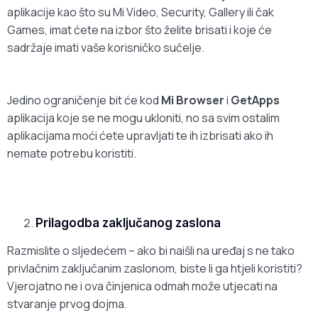
aplikacije kao što su Mi Video, Security, Gallery ili čak
Games, imat ćete na izbor što želite brisati i koje će
sadržaje imati vaše korisničko sučelje.
Jedino ograničenje bit će kod
Mi Browser
i
GetApps
aplikacija koje se ne mogu ukloniti, no sa svim ostalim
aplikacijama moći ćete upravljati te ih izbrisati ako ih
nemate potrebu koristiti.
Prilagodba zaključanog zaslona
Razmislite o sljedećem – ako bi naišli na uređaj s ne tako
privlačnim zaključanim zaslonom, biste li ga htjeli koristiti?
Vjerojatno ne i ova činjenica odmah može utjecati na
stvaranje prvog dojma.