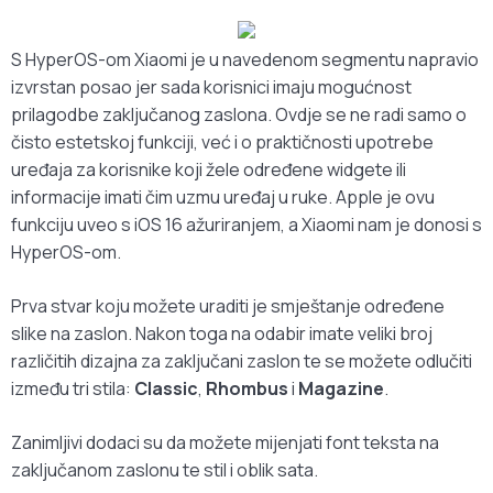
S HyperOS-om Xiaomi je u navedenom segmentu napravio
izvrstan posao jer sada korisnici imaju mogućnost
prilagodbe zaključanog zaslona. Ovdje se ne radi samo o
čisto estetskoj funkciji, već i o praktičnosti upotrebe
uređaja za korisnike koji žele određene widgete ili
informacije imati čim uzmu uređaj u ruke. Apple je ovu
funkciju uveo s iOS 16 ažuriranjem, a Xiaomi nam je donosi s
HyperOS-om.
Prva stvar koju možete uraditi je smještanje određene
slike na zaslon. Nakon toga na odabir imate veliki broj
različitih dizajna za zaključani zaslon te se možete odlučiti
između tri stila:
Classic
,
Rhombus
i
Magazine
.
Zanimljivi dodaci su da možete mijenjati font teksta na
zaključanom zaslonu te stil i oblik sata.