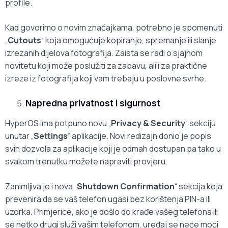
profile.
Kad govorimo o novim značajkama, potrebno je spomenuti
„
Cutouts
“ koja omogućuje kopiranje, spremanje ili slanje
izrezanih dijelova fotografija. Zaista se radi o sjajnom
novitetu koji može poslužiti za zabavu, ali i za praktične
izreze iz fotografija koji vam trebaju u poslovne svrhe.
Napredna privatnost i sigurnost
HyperOS ima potpuno novu „
Privacy & Security
“ sekciju
unutar „
Settings
“ aplikacije. Novi redizajn donio je popis
svih dozvola za aplikacije koji je odmah dostupan pa tako u
svakom trenutku možete napraviti provjeru.
Zanimljiva je i nova „
Shutdown Confirmation
“ sekcija koja
prevenira da se vaš telefon ugasi bez korištenja PIN-a ili
uzorka. Primjerice, ako je došlo do krađe vašeg telefona ili
se netko drugi služi vašim telefonom, uređaj se neće moći