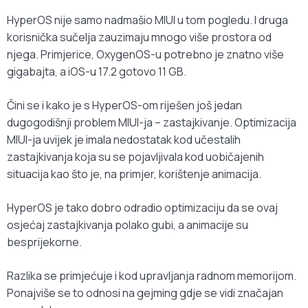
HyperOS nije samo nadmašio MIUI u tom pogledu. I druga
korisnička sučelja zauzimaju mnogo više prostora od
njega. Primjerice, OxygenOS-u potrebno je znatno više
gigabajta, a iOS-u 17.2 gotovo 11 GB.
Čini se i kako je s HyperOS-om riješen još jedan
dugogodišnji problem MIUI-ja – zastajkivanje. Optimizacija
MIUI-ja uvijek je imala nedostatak kod učestalih
zastajkivanja koja su se pojavljivala kod uobičajenih
situacija kao što je, na primjer, korištenje animacija.
HyperOS je tako dobro odradio optimizaciju da se ovaj
osjećaj zastajkivanja polako gubi, a animacije su
besprijekorne.
Razlika se primjećuje i kod upravljanja radnom memorijom.
Ponajviše se to odnosi na gejming gdje se vidi značajan