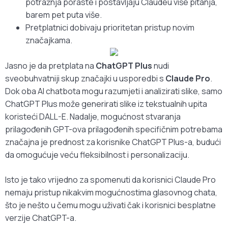
potražnja poraste i postavljaju Claudeu više pitanja,
barem pet puta više.
Pretplatnici dobivaju prioritetan pristup novim
značajkama.
Jasno je da pretplata na
ChatGPT Plus
nudi
sveobuhvatniji skup značajki u usporedbi s
Claude Pro
.
Dok oba AI chatbota mogu razumjeti i analizirati slike, samo
ChatGPT Plus može generirati slike iz tekstualnih upita
koristeći DALL-E. Nadalje, mogućnost stvaranja
prilagođenih GPT-ova prilagođenih specifičnim potrebama
značajna je prednost za korisnike ChatGPT Plus-a, budući
da omogućuje veću fleksibilnost i personalizaciju.
Isto je tako vrijedno za spomenuti da korisnici Claude Pro
nemaju pristup nikakvim mogućnostima glasovnog chata,
što je nešto u čemu mogu uživati ​​čak i korisnici besplatne
verzije ChatGPT-a.