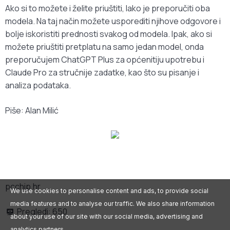
Ako si to možete i želite priuštiti, lako je preporučiti oba
modela. Na taj način možete usporediti njihove odgovore i
bolje iskoristiti prednosti svakog od modela. Ipak, ako si
možete priuštiti pretplatu na samo jedan model, onda
preporučujem ChatGPT Plus za općenitiju upotrebu i
Claude Pro za stručnije zadatke, kao što su pisanje i
analiza podataka.
Piše: Alan Milić
pcchip.hr
We use cookies to personalise content and ads, to provide social
media features and to analyse our traffic. We also share information
Pregledi:
650
about your use of our site with our social media, advertising and
analytics partners.