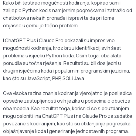
Kako bih testirao mogućnosti kodiranja, kopirao sam i
zalijepio Python kod s namjernim pogreškama i zatražio od
chatbotova neka ih pronađe i ispravi te da pri tome
objasne u čemu je točno problem.
I ChatGPT Plus i Claude Pro pokazali su impresivne
mogućnosti kodiranja, kroz brzu identifikacij svih šest
problema u isječku Python koda. Osim toga, oba alata
ponudila su točna rješenja. Rezultati su bili dosljedni u
drugim isječcima koda i popularnim programskim jezicima,
kao što su JavaScript, PHP, SQL i Java.
Ova visoka razina znanja kodiranja vjerojatno je posljedica
opsežne zastupljenosti ovih jezika u podacima o obuci za
oba modela. Kao rezultat toga, korisnici se s pouzdanjem
mogu osloniti i na ChatGPT Plus i na Claude Pro za zadatke
povezane s kodiranjem, kao što su otklanjanje pogrešaka,
objašnjavanje koda i generiranje jednostavnih programa.