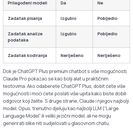
Prilagođeni modeli
Da
Ne
Zadatak pisanja
Izgubio
Pobijedio
Zadatak analize
Izgubio
Pobijedio
podataka
Zadatak kodiranja
Neriješeno
Neriješeno
Dok je ChatGPT Plus premium chatbot s više mogućnosti,
Claude Pro pokazao se kao bolji alat u praktičnim
testovima. Ako odaberete ChatGPT Plus, dobit ćete više
mogućnosti i moći ćete poslati više upita kako biste dobili
odgovor koji želite. S druge strane, Claude i njegov najbolji
model, Opus, trenutno djeluju kao najbolji LLM (”Large
Language Model” ili veliki jezični model, ali ne mogu
generirati slike niti sudjelovati u glasovnom chatu.