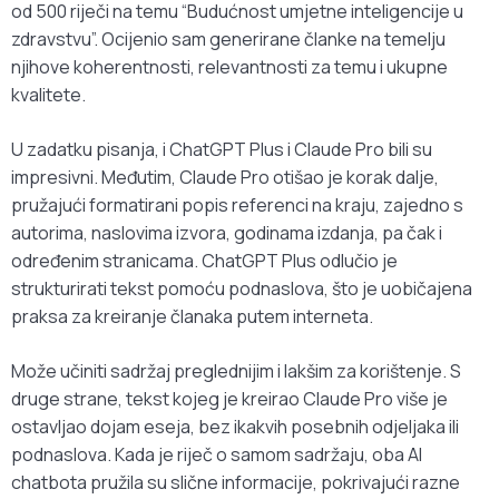
od 500 riječi na temu “Budućnost umjetne inteligencije u
zdravstvu”. Ocijenio sam generirane članke na temelju
njihove koherentnosti, relevantnosti za temu i ukupne
kvalitete.
U zadatku pisanja, i ChatGPT Plus i Claude Pro bili su
impresivni. Međutim, Claude Pro otišao je korak dalje,
pružajući formatirani popis referenci na kraju, zajedno s
autorima, naslovima izvora, godinama izdanja, pa čak i
određenim stranicama. ChatGPT Plus odlučio je
strukturirati tekst pomoću podnaslova, što je uobičajena
praksa za kreiranje članaka putem interneta.
Može učiniti sadržaj preglednijim i lakšim za korištenje. S
druge strane, tekst kojeg je kreirao Claude Pro više je
ostavljao dojam eseja, bez ikakvih posebnih odjeljaka ili
podnaslova. Kada je riječ o samom sadržaju, oba AI
chatbota pružila su slične informacije, pokrivajući razne