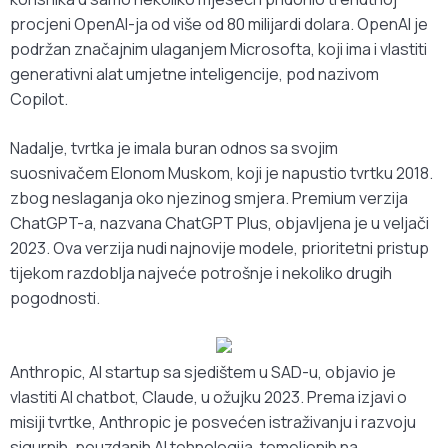
procjeni OpenAI-ja od više od 80 milijardi dolara. OpenAI je
podržan značajnim ulaganjem Microsofta, koji ima i vlastiti
generativni alat umjetne inteligencije, pod nazivom
Copilot.
Nadalje, tvrtka je imala buran odnos sa svojim
suosnivačem Elonom Muskom, koji je napustio tvrtku 2018.
zbog neslaganja oko njezinog smjera. Premium verzija
ChatGPT-a, nazvana ChatGPT Plus, objavljena je u veljači
2023. Ova verzija nudi najnovije modele, prioritetni pristup
tijekom razdoblja najveće potrošnje i nekoliko drugih
pogodnosti.
Anthropic, AI startup sa sjedištem u SAD-u, objavio je
vlastiti AI chatbot, Claude, u ožujku 2023. Prema izjavi o
misiji tvrtke, Anthropic je posvećen istraživanju i razvoju
sigurnih, pouzdanih AI tehnologija, temeljenih na