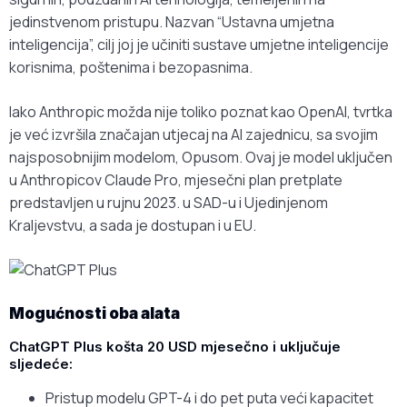
jedinstvenom pristupu. Nazvan “Ustavna umjetna
inteligencija”, cilj joj je učiniti sustave umjetne inteligencije
korisnima, poštenima i bezopasnima.
Iako Anthropic možda nije toliko poznat kao OpenAI, tvrtka
je već izvršila značajan utjecaj na AI zajednicu, sa svojim
najsposobnijim modelom, Opusom. Ovaj je model uključen
u Anthropicov Claude Pro, mjesečni plan pretplate
predstavljen u rujnu 2023. u SAD-u i Ujedinjenom
Kraljevstvu, a sada je dostupan i u EU.
Mogućnosti oba alata
ChatGPT Plus košta 20 USD mjesečno i uključuje
sljedeće:
Pristup modelu GPT-4 i do pet puta veći kapacitet