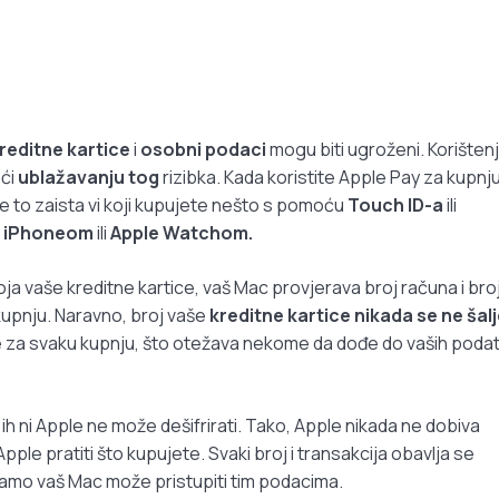
reditne kartice
i
osobni podaci
mogu biti ugroženi. Korišten
ći
ublažavanju tog
rizibka. Kada koristite Apple Pay za kupnj
e to zaista vi koji kupujete nešto s pomoću
Touch ID-a
ili
m
iPhoneom
ili
Apple Watchom.
oja vaše kreditne kartice, vaš Mac provjerava broj računa i bro
kupnju. Naravno, broj vaše
kreditne kartice nikada se ne šalj
se za svaku kupnju, što otežava nekome da dođe do vaših poda
ih ni Apple ne može dešifrirati. Tako, Apple nikada ne dobiva
pple pratiti što kupujete. Svaki broj i transakcija obavlja se
samo vaš Mac može pristupiti tim podacima.