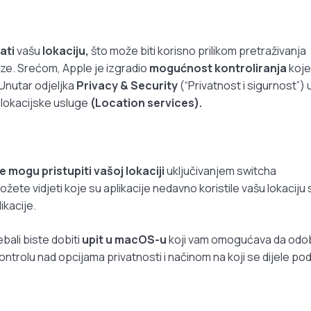
ati
vašu
lokaciju,
što može biti korisno prilikom pretraživanja
ze. Srećom, Apple je izgradio
mogućnost kontroliranja
koje
 Unutar odjeljka
Privacy & Security
(“Privatnost i sigurnost”) 
 lokacijske usluge
(Location services).
je mogu pristupiti vašoj lokaciji
uključivanjem switcha
ete vidjeti koje su aplikacije nedavno koristile vašu lokaciju 
kacije.
ebali biste dobiti
upit u macOS-u
koji vam omogućava da odob
ontrolu nad opcijama privatnosti i načinom na koji se dijele po