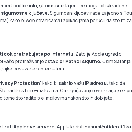
icati od lozinki,
što ima smisla jer one mogu biti ukradene.
a
sigurnosne ključeve.
Sigurnosni ključevi rade zajedno s To
ima) kako bi web stranicama i aplikacijama poručili da ste to za
ti dok pretražujete po Internetu.
Zato je Apple ugradio
bi vaše pretraživanje ostalo
privatno
i
sigurno.
Osim Safarija,
načajke povezane s internetom.
rivacy Protection
” kako bi
sakrio
vašu
IP adresu,
tako da
ga što radite s tim e-mailovima. Omogućavanje ove značajke spri
o tome što radite s e-mailovima nakon što ih dobijete.
tirati Appleove servere,
Apple koristi
nasumični identifika