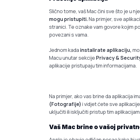
Slično tome, vaš Mac čini sve što je u n
mogu pristupiti.
Na primjer, sve aplika
stranici. Te oznake vam govore kojim podac
povezani s vama.
Jednom kada
instalirate aplikaciju,
mož
Macu unutar sekcije
Privacy & Securit
aplikacije pristupaju tim informacijama.
Na primjer, ako vas brine da aplikacija i
(Fotografije)
i vidjet ćete sve aplikaci
uključiti ili isključiti pristup tim aplikacijam
Vaš Mac brine o vašoj privatn
Apple je obavio odličan posao kako bi v