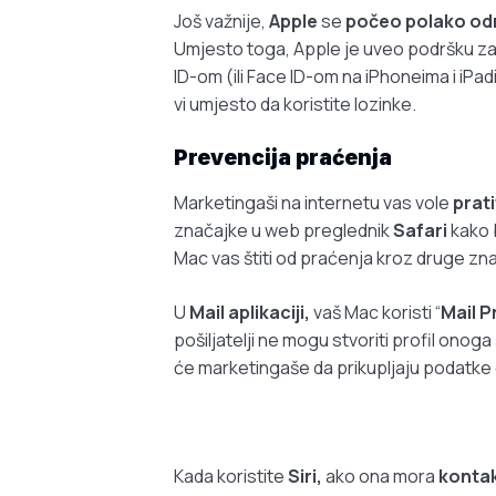
Još važnije,
Apple
se
počeo polako odm
Umjesto toga, Apple je uveo podršku z
ID-om (ili Face ID-om na iPhoneima i iPad
vi umjesto da koristite lozinke.
Prevencija praćenja
Marketingaši na internetu vas vole
prati
značajke u web preglednik
Safari
kako 
Mac vas štiti od praćenja kroz druge z
U
Mail aplikaciji,
vaš Mac koristi “
Mail P
pošiljatelji ne mogu stvoriti profil ono
će marketingaše da prikupljaju podatke 
Kada koristite
Siri,
ako ona mora
kontak