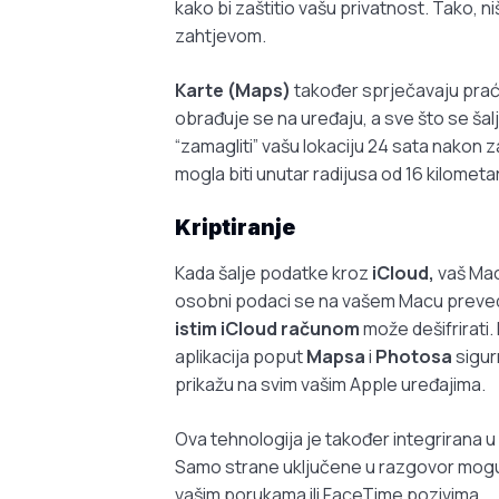
kako bi zaštitio vašu privatnost. Tako, n
zahtjevom.
Karte (Maps)
također sprječavaju praće
obrađuje se na uređaju, a sve što se šal
“zamagliti” vašu lokaciju 24 sata nakon z
mogla biti unutar radijusa od 16 kilometara
Kriptiranje
Kada šalje podatke kroz
iCloud,
vaš Mac 
osobni podaci se na vašem Macu preve
istim iCloud računom
može dešifrirati.
aplikacija poput
Mapsa
i
Photosa
sigur
prikažu na svim vašim Apple uređajima.
Ova tehnologija je također integrirana u
Samo strane uključene u razgovor mogu pr
vašim porukama ili FaceTime pozivima.