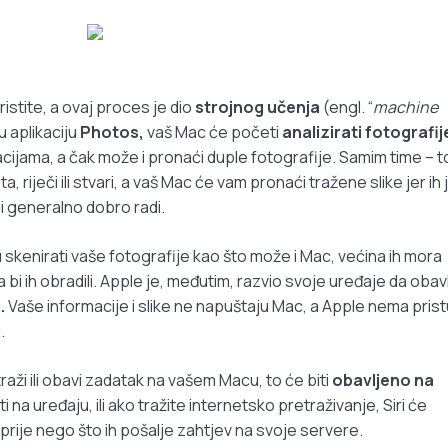
istite, a ovaj proces je dio
strojnog učenja
(engl. “
machine
 u aplikaciju
Photos,
vaš Mac će početi
analizirati fotografij
kacijama, a čak može i pronaći duple fotografije. Samim time – t
 riječi ili stvari, a vaš Mac će vam pronaći tražene slike jer ih 
li generalno dobro radi.
 skenirati vaše fotografije kao što može i Mac, većina ih mora
 bi ih obradili. Apple je, međutim, razvio svoje uređaje da obav
.
Vaše informacije i slike ne napuštaju Mac, a Apple nema pris
.
aži ili obavi zadatak na vašem Macu, to će biti
obavljeno na
ti na uređaju, ili ako tražite internetsko pretraživanje, Siri će
prije nego što ih pošalje zahtjev na svoje servere.