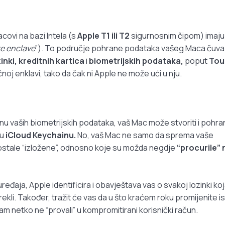
acovi na bazi Intela (s
Apple T1 ili T2
sigurnosnim čipom) imaju
e enclave
”). To područje pohrane podataka vašeg Maca čuva
inki, kreditnih kartica
i
biometrijskih podataka,
poput
Tou
oj enklavi, tako da čak ni Apple ne može ući u nju.
u vaših biometrijskih podataka, vaš Mac može stvoriti i pohran
 u
iCloud Keychainu.
No, vaš Mac ne samo da sprema vaše
 postale “izložene”, odnosno koje su možda negdje
“procurile” 
đaja, Apple identificira i obavještava vas o svakoj lozinki ko
rekli. Također, tražit će vas da u što kraćem roku promijenite is
vam netko ne “provali” u kompromitirani korisnički račun.