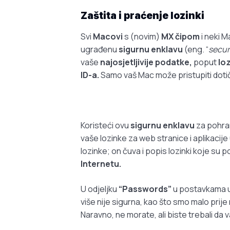
Zaštita i praćenje lozinki
Svi
Macovi
s (novim)
MX čipom
i neki M
ugrađenu
sigurnu enklavu
(eng. “
secur
vaše
najosjetljivije podatke,
poput
loz
ID-a.
Samo vaš Mac može pristupiti dotičn
Koristeći ovu
sigurnu enklavu
za pohran
vaše lozinke za web stranice i aplikacije
lozinke; on čuva i popis lozinki koje su
Internetu.
U odjeljku
“Passwords”
u postavkama ure
više nije sigurna, kao što smo malo prije 
Naravno, ne morate, ali biste trebali da 