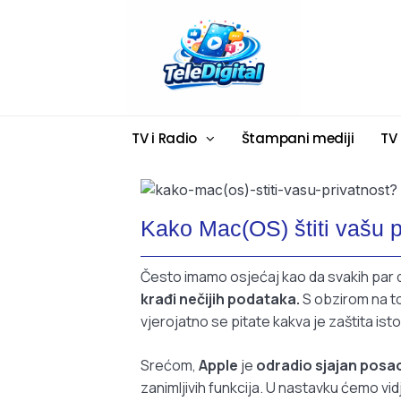
TV i Radio
Štampani mediji
TV
Kako Mac(OS) štiti vašu p
Često imamo osjećaj kao da svakih par d
krađi nečijih podataka.
S obzirom na to
vjerojatno se pitate kakva je zaštita istog
Srećom,
Apple
je
odradio sjajan posa
zanimljivih funkcija. U nastavku ćemo vid