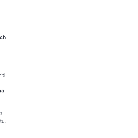
ch
iti
na
ja
tu.