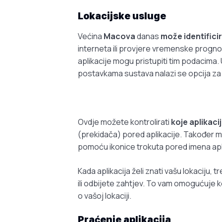
Lokacijske usluge
Većina
Macova
danas
može identificir
interneta ili provjere vremenske progno
aplikacije mogu pristupiti tim podacima.
postavkama sustava nalazi se opcija za
Ovdje možete kontrolirati
koje aplikaci
(prekidača) pored aplikacije. Također mož
pomoću ikonice trokuta pored imena apli
Kada aplikacija želi znati vašu lokaciju, tr
ili odbijete zahtjev. To vam omogućuje k
o vašoj lokaciji.
Praćenje aplikacija