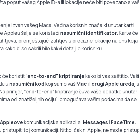
išta poput vašeg Apple ID-a ili lokacije neće biti povezano s va
nje izvan vašeg Maca. Većina korisnih značajki unutar karti
je Appleu šalje se koristeći
nasumični identifikator.
Karte će
ahtjeva, premještajući zahtjev s precizne lokacije na onu koja 
 kako bi se sakrili bilo kakvi detalji o korisniku.
će koristit “
end-to-end” kriptiranje
kako bi vas zaštitio. Vaši
du u
nasumični kod
koji samo vaš
Mac
ili
drugi Apple uređaj
 Na primjer, “end-to-end” kriptiranje čuva vaše podatke unutar
nima od ‘znatiželjnih očiju’ i omogućava vašim podacima da se
Appleove
komunikacijske aplikacije,
Messages
i
FaceTime.
istupiti toj komunikaciji. Nitko, čak ni Apple, ne može pristup