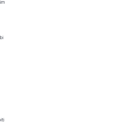
šim
bi
s
iti