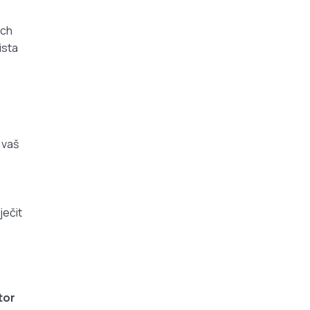
uch
ista
 vaš
ječit
tor