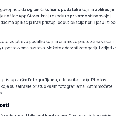
jegovoj moći da
ograniči količinu podataka
kojima
aplikacije
cije na Mac App Storeu imaju oznaku o
privatnosti
na svojoj
ima aplikacija traži pristup, poput lokacije npr., i jesu li ti p
ete vidjeti sve podatke kojima ona može pristupiti na vašem
y
u postavkama sustava. Možete odabrati kategoriju i vidjeti k
ma pristup vašim
fotografijama,
odaberite opciju
Photos
je koje su zatražile pristup vašim fotografijama. Zatim možete
a.
osti
aša
privatnost bila pod kontrolom.
Omogućio je korisnicima