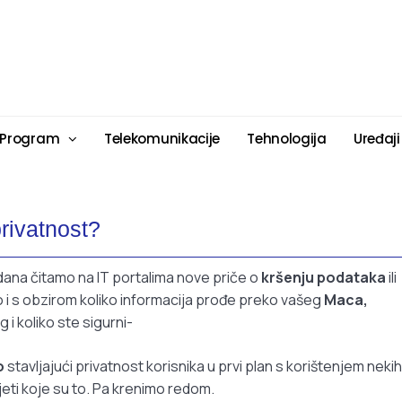
 Program
Telekomunikacije
Tehnologija
Uređaji
rivatnost?
ana čitamo na IT portalima nove priče o
kršenju podataka
ili
 i s obzirom koliko informacija prođe preko vašeg
Maca,
 i koliko ste sigurni-
o
stavljajući privatnost korisnika u prvi plan s korištenjem nekih
jeti koje su to. Pa krenimo redom.