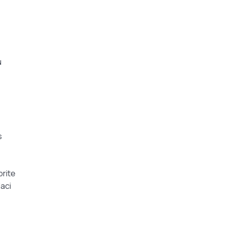
u
s
rite
daci