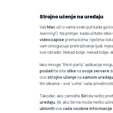
Strojno učenje na uređaju
Vaš
Mac
uči o vama svaki put kada ga kor
learning
”). Na primjer, kada učitate slike
videozapise
prema licima, riječima i lo
vam omogućuje pretraživanje ljudi, mjesta,
sve obradio. Nekad bolje, nekad lošije, a
Iako mnoge “third-party” aplikacije mogu
poslati
te iste
slike
na
svoje servere
da
ovo
strojno učenje
na
samom uređaju
tim slikama – sve “u ime” vaše privatnosti
Također, ako zamolite
Siri
da nešto pretr
uređaju.
Ali, ako Siri ne može nešto učini
ukloniti
sve
vaše osobne informacije