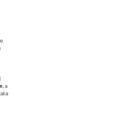
je
u
j
e,
a
taka