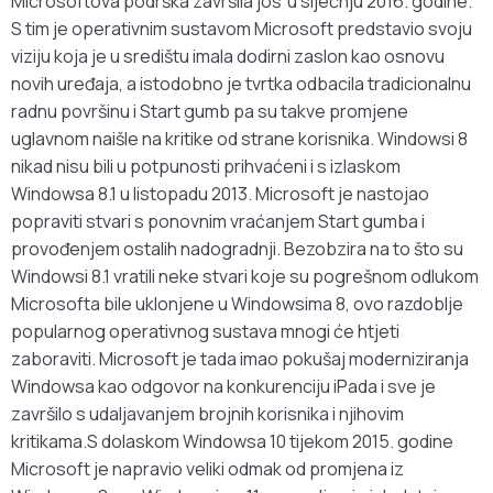
Microsoftova podrška završila još u siječnju 2016. godine.
S tim je operativnim sustavom Microsoft predstavio svoju
viziju koja je u središtu imala dodirni zaslon kao osnovu
novih uređaja, a istodobno je tvrtka odbacila tradicionalnu
radnu površinu i Start gumb pa su takve promjene
uglavnom naišle na kritike od strane korisnika. Windowsi 8
nikad nisu bili u potpunosti prihvaćeni i s izlaskom
Windowsa 8.1 u listopadu 2013. Microsoft je nastojao
popraviti stvari s ponovnim vraćanjem Start gumba i
provođenjem ostalih nadogradnji. Bezobzira na to što su
Windowsi 8.1 vratili neke stvari koje su pogrešnom odlukom
Microsofta bile uklonjene u Windowsima 8, ovo razdoblje
popularnog operativnog sustava mnogi će htjeti
zaboraviti. Microsoft je tada imao pokušaj moderniziranja
Windowsa kao odgovor na konkurenciju iPada i sve je
završilo s udaljavanjem brojnih korisnika i njihovim
kritikama.S dolaskom Windowsa 10 tijekom 2015. godine
Microsoft je napravio veliki odmak od promjena iz