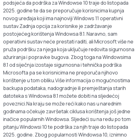
podsjeća da podrška za Windowse 10 traje do listopada
2025. godine te da se preporučuje korisnicima kupnja
novog uređaja koji ima najnoviji Windows 11 operativni
sustav.Zadnja opcija za korisnike je zadržavanje
postojećeg korištenja Windowsa 8.1. Naravno, sam
operativni sustav neće prestati raditi, ali Microsoft više ne
pruža podršku za njega koja uključuje redovita sigurnosna
ažuriranja i popravke bugova. Zbog toga na Windowsima
8.1 od siječnja izostaje sigurnosna i tehnička podrška
Microsofta pa se korisnicima ne preporuča njihovo
korištenje u tom obliku.Više informacija o mogućnostima
backupa podataka, nadogradnje ili premještanja starih
datoteka s Windowsa 8.1 možete dobiti na sljedećoj
poveznici.Na kraju se može reći kako nas u narednim
godinama očekuje završetak ciklusa korištenja još jedne
inačice popularnih Windowsa. Sljedeći su na redu po tom
pitanju Windowsi 10 te podrška za njih traje do listopada
2025. godine. Zbog popularnosti Windowsa 10, iznimno