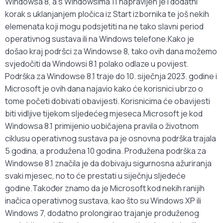
Windowsa 8, a s Windowsima 11 napravljen je i dodatni
korak s uklanjanjem pločica iz Start izbornika te još nekih
elemenata koji mogu podsjetiti na ne tako slavni period
operativnog sustava ili na Windows telefone.Kako je
došao kraj podršci za Windowse 8, tako ovih dana možemo
svjedočiti da Windowsi 8.1 polako odlaze u povijest.
Podrška za Windowse 8.1 traje do 10. siječnja 2023. godine i
Microsoft je ovih dana najavio kako će korisnici ubrzo o
tome početi dobivati obavijesti. Korisnicima će obavijesti
biti vidljive tijekom sljedećeg mjeseca.Microsoft je kod
Windowsa 8.1 primijenio uobičajena pravila o životnom
ciklusu operativnog sustava pa je osnovna podrška trajala
5 godina, a produžena 10 godina. Produžena podrška za
Windowse 8.1 značila je da dobivaju sigurnosna ažuriranja
svaki mjesec, no to će prestati u siječnju sljedeće
godine.Također znamo da je Microsoft kod nekih ranijih
inačica operativnog sustava, kao što su Windows XP ili
Windows 7, dodatno prolongirao trajanje produženog