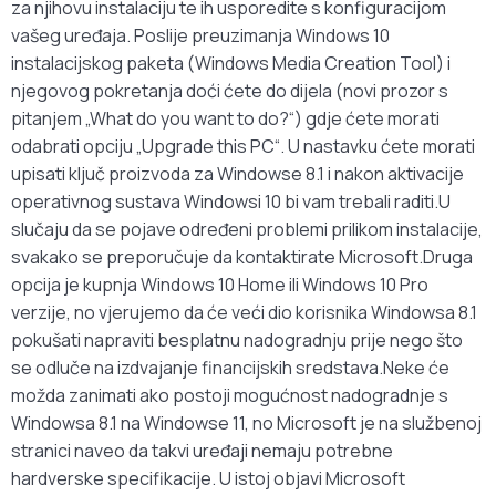
za njihovu instalaciju te ih usporedite s konfiguracijom
vašeg uređaja. Poslije preuzimanja Windows 10
instalacijskog paketa (Windows Media Creation Tool) i
njegovog pokretanja doći ćete do dijela (novi prozor s
pitanjem „What do you want to do?“) gdje ćete morati
odabrati opciju „Upgrade this PC“. U nastavku ćete morati
upisati ključ proizvoda za Windowse 8.1 i nakon aktivacije
operativnog sustava Windowsi 10 bi vam trebali raditi.U
slučaju da se pojave određeni problemi prilikom instalacije,
svakako se preporučuje da kontaktirate Microsoft.Druga
opcija je kupnja Windows 10 Home ili Windows 10 Pro
verzije, no vjerujemo da će veći dio korisnika Windowsa 8.1
pokušati napraviti besplatnu nadogradnju prije nego što
se odluče na izdvajanje financijskih sredstava.Neke će
možda zanimati ako postoji mogućnost nadogradnje s
Windowsa 8.1 na Windowse 11, no Microsoft je na službenoj
stranici naveo da takvi uređaji nemaju potrebne
hardverske specifikacije. U istoj objavi Microsoft