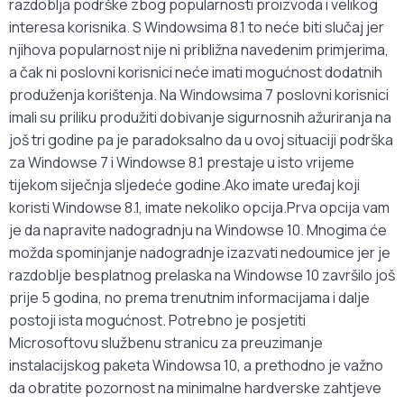
razdoblja podrške zbog popularnosti proizvoda i velikog
interesa korisnika. S Windowsima 8.1 to neće biti slučaj jer
njihova popularnost nije ni približna navedenim primjerima,
a čak ni poslovni korisnici neće imati mogućnost dodatnih
produženja korištenja. Na Windowsima 7 poslovni korisnici
imali su priliku produžiti dobivanje sigurnosnih ažuriranja na
još tri godine pa je paradoksalno da u ovoj situaciji podrška
za Windowse 7 i Windowse 8.1 prestaje u isto vrijeme
tijekom siječnja sljedeće godine.Ako imate uređaj koji
koristi Windowse 8.1, imate nekoliko opcija.Prva opcija vam
je da napravite nadogradnju na Windowse 10. Mnogima će
možda spominjanje nadogradnje izazvati nedoumice jer je
razdoblje besplatnog prelaska na Windowse 10 završilo još
prije 5 godina, no prema trenutnim informacijama i dalje
postoji ista mogućnost. Potrebno je posjetiti
Microsoftovu službenu stranicu za preuzimanje
instalacijskog paketa Windowsa 10, a prethodno je važno
da obratite pozornost na minimalne hardverske zahtjeve