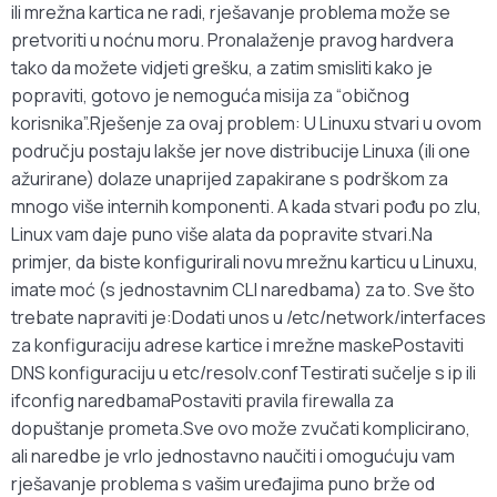
ili mrežna kartica ne radi, rješavanje problema može se
pretvoriti u noćnu moru. Pronalaženje pravog hardvera
tako da možete vidjeti grešku, a zatim smisliti kako je
popraviti, gotovo je nemoguća misija za “običnog
korisnika”.Rješenje za ovaj problem: U Linuxu stvari u ovom
području postaju lakše jer nove distribucije Linuxa (ili one
ažurirane) dolaze unaprijed zapakirane s podrškom za
mnogo više internih komponenti. A kada stvari pođu po zlu,
Linux vam daje puno više alata da popravite stvari.Na
primjer, da biste konfigurirali novu mrežnu karticu u Linuxu,
imate moć (s jednostavnim CLI naredbama) za to. Sve što
trebate napraviti je:Dodati unos u /etc/network/interfaces
za konfiguraciju adrese kartice i mrežne maskePostaviti
DNS konfiguraciju u etc/resolv.confTestirati sučelje s ip ili
ifconfig naredbamaPostaviti pravila firewalla za
dopuštanje prometa.Sve ovo može zvučati komplicirano,
ali naredbe je vrlo jednostavno naučiti i omogućuju vam
rješavanje problema s vašim uređajima puno brže od