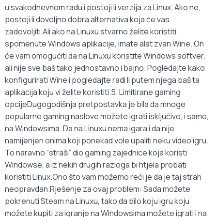
u svakodnevnom radu i postoji li verzija za Linux. Ako ne,
postoji li dovoljno dobra alternativa koja će vas
zadovoljiti.Ali ako na Linuxu stvarno želite koristiti
spomenute Windows aplikacije, imate alat zvan Wine. On
će vam omogućiti da na Linuxu koristite Windows softver,
ali nije sve baš tako jednostavno i bajno. Pogledajte kako
konfigurirati Wine i pogledajte radi li putem njega baš ta
aplikacija koju vi želite koristiti.5. Limitirane gaming
opcijeDugogodišnja pretpostavka je bila da mnoge
popularne gaming naslove možete igrati isključivo, i samo,
na Windowsima. Da na Linuxu nema igara i da nije
namijenjen onima koji ponekad vole upaliti neku video igru.
To naravno “straši” dio gaming zajednice koja koristi
Windowse, a iz nekih drugih razloga bi htjela probati
koristiti Linux.Ono što vam možemo reći je da je taj strah
neopravdan.Rješenje za ovaj problem: Sada možete
pokrenuti Steam na Linuxu, tako da bilo koju igru koju
možete kupiti za igranje na Windowsima možete igrati i na