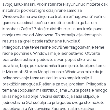
svojoj Linux mašini. Ako instalirate PlayOnLinux, možete čak
instalirati i pokretati igre dizajnirane samo za
Windows.Sama ova činjenica trebala bi “nagovoriti” većinu
gamera da odmah počnu koristiti Linux ili da ga barem
isprobaju.Zašto? Zato što distribucije Linuxa troše puno
manje resursa od Windowsa. To ostavlja više dostupnih
resursa za igre i ostale računalne funkcije.6.
Prilagođavanje teme radne površinePrilagođavanje teme
radne površine u Windowsima je jednostavno. Otvorite
postavke sustava i podesite stvari poput slike radne
površine, boja, pokazivač miša ili primijenite kupljenu temu
iz Microsoft Storea.Mnogi korisnici Windowsa misle da je
prilagođavanje tema unutar Linuxa kompliciranije ili
praktički nemoguće.Rješenje za ovaj problem: Prilagodba
tema na (popularnim) distribucijama Linuxa postaje mnogo
lakša nego ikad prije. Većina distribucija sada uključuje
jednostavna GUI sučelja za prilagodbu svega što možete
podešavati i u Windowsima.Zapravo, na Linuxu stvari