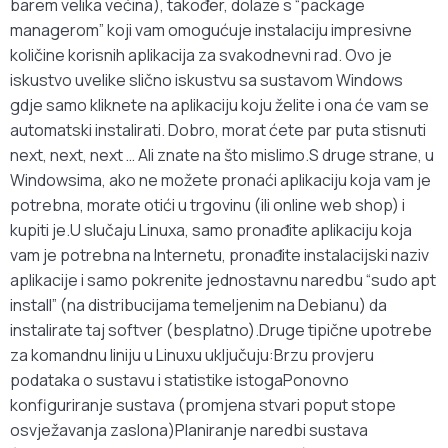
barem velika većina), također, dolaze s “package
managerom” koji vam omogućuje instalaciju impresivne
količine korisnih aplikacija za svakodnevni rad. Ovo je
iskustvo uvelike slično iskustvu sa sustavom Windows
gdje samo kliknete na aplikaciju koju želite i ona će vam se
automatski instalirati. Dobro, morat ćete par puta stisnuti
next, next, next … Ali znate na što mislimo.S druge strane, u
Windowsima, ako ne možete pronaći aplikaciju koja vam je
potrebna, morate otići u trgovinu (ili online web shop) i
kupiti je.U slučaju Linuxa, samo pronađite aplikaciju koja
vam je potrebna na Internetu, pronađite instalacijski naziv
aplikacije i samo pokrenite jednostavnu naredbu “sudo apt
install” (na distribucijama temeljenim na Debianu) da
instalirate taj softver (besplatno).Druge tipične upotrebe
za komandnu liniju u Linuxu uključuju:Brzu provjeru
podataka o sustavu i statistike istogaPonovno
konfiguriranje sustava (promjena stvari poput stope
osvježavanja zaslona)Planiranje naredbi sustava