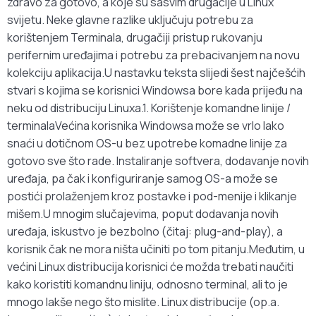
zdravo za gotovo, a koje su sasvim drugačije u Linux
svijetu. Neke glavne razlike uključuju potrebu za
korištenjem Terminala, drugačiji pristup rukovanju
perifernim uređajima i potrebu za prebacivanjem na novu
kolekciju aplikacija.U nastavku teksta slijedi šest najčešćih
stvari s kojima se korisnici Windowsa bore kada prijeđu na
neku od distribuciju Linuxa.1. Korištenje komandne linije /
terminalaVećina korisnika Windowsa može se vrlo lako
snaći u dotičnom OS-u bez upotrebe komadne linije za
gotovo sve što rade. Instaliranje softvera, dodavanje novih
uređaja, pa čak i konfiguriranje samog OS-a može se
postići prolaženjem kroz postavke i pod-menije i klikanje
mišem.U mnogim slučajevima, poput dodavanja novih
uređaja, iskustvo je bezbolno (čitaj: plug-and-play), a
korisnik čak ne mora ništa učiniti po tom pitanju.Međutim, u
većini Linux distribucija korisnici će možda trebati naučiti
kako koristiti komandnu liniju, odnosno terminal, ali to je
mnogo lakše nego što mislite. Linux distribucije (op.a.