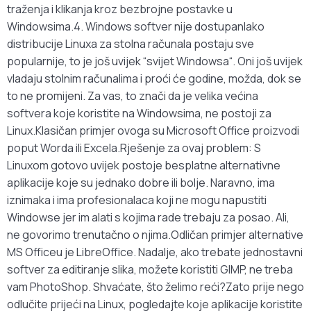
traženja i klikanja kroz bezbrojne postavke u
Windowsima.4. Windows softver nije dostupanIako
distribucije Linuxa za stolna računala postaju sve
popularnije, to je još uvijek “svijet Windowsa“. Oni još uvijek
vladaju stolnim računalima i proći će godine, možda, dok se
to ne promijeni. Za vas, to znači da je velika većina
softvera koje koristite na Windowsima, ne postoji za
Linux.Klasičan primjer ovoga su Microsoft Office proizvodi
poput Worda ili Excela.Rješenje za ovaj problem: S
Linuxom gotovo uvijek postoje besplatne alternativne
aplikacije koje su jednako dobre ili bolje. Naravno, ima
iznimaka i ima profesionalaca koji ne mogu napustiti
Windowse jer im alati s kojima rade trebaju za posao. Ali,
ne govorimo trenutačno o njima.Odličan primjer alternative
MS Officeu je LibreOffice. Nadalje, ako trebate jednostavni
softver za editiranje slika, možete koristiti GIMP, ne treba
vam PhotoShop. Shvaćate, što želimo reći?Zato prije nego
odlučite prijeći na Linux, pogledajte koje aplikacije koristite