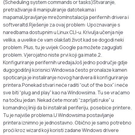
(Scheduling system commands or tasks)Stvaranje,
pretraživanje ili manipuliranje datotekama i
mapamaUpravljanje mrežomInstalacija perifernih drivera i
softveraItd.Rješenje za ovaj problem: Upoznavanje s
naredbama dostupnim u Linux CLI-u. Krivulja učenja nije
velika, a uvelike će vam olakšati život kad se dogodi neki
problem. Plus, tu je uvijek Google pa možete zaguglati
problem. Vjerojatno niste prvi koji ga imate.2.
Konfiguriranje perifernih uređajaJoš jedno područje gdje
dugogodišnji korisnici Windowsa često pronalaze kamen
spoticanja je instaliranje novog hardvera ili konfiguriranje
printera.Ponekad stvari neće raditi “out of the box” i neće
sve biti “plug and play” kao na Windowsima. Tu se vraćamo
na točku jedan. Nekad ćete morati “zaprljati ruke” u
komandnoj liniji da bi instalirali periferiju, posebice printere.
Tu je najviše problema.U Windowsima postavljanje
printera iznimno je jednostavno. Obično je samo potrebno
proći kroz wizard koji koristi zadane Windows drivere