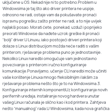
uključene u OS. Nekad nije ni to potrebno.Problem u
Windowsima je taj što ako driver printera ne uspije,
odnosno ne radi, ostaje vam da pokušavate pronaći
ispravnu pogrešku zašto printer ne radi, a to nije uvijek
najlakši posao. Morati ćete, ponekad, uzduž i poprijeko
preorati Windowse da nađete uzrok greške ili pronaći
“bolji” driver.U Linuxu, iako postojeći driveri printera koji
dolaze s Linux distribucijom možda neće raditi s vašim
printerom, rješavanje problema puno je jednostavnije.
Nekoliko Linux naredbi omogućuje vam jednostavno
povezivanje s printerom i ručno konfiguriranje
komunikacije.Ponavljamo, učenje CLI naredbi može učiniti
vaše korištenje Linuxa mnogo fleksibilnijim i lakšim za
rješavanje problema nešto što je to na Windowsima.3.
Konfiguriranje internih komponentiUz konfiguriranje novih
perifernih uređaja, instaliranje novog hardvera unutar
vašeg Linux računala je slično kao i kod printera. Zahtjeva
nešto “manualnog” rada.U Windowsima, kada nova grafička