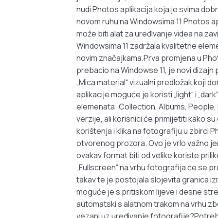
nudi Photos aplikacija koja je svima do
novom ruhu na Windowsima 11.Photos aplik
može biti alat za uređivanje videa na za
Windowsima 11 zadržala kvalitetne elemen
novim značajkama.Prva promjena u Photos a
prebacio na Windowse 11, je novi dizajn p
„Mica material“ vizualni predložak koji 
aplikacije moguće je koristi „light“ i „dar
elemenata: Collection, Albums, People, Fo
verzije, ali korisnici će primijetiti kak
korištenja i klika na fotografiju u zbirci
otvorenog prozora. Ovo je vrlo važno jer
ovakav format biti od velike koriste pril
„Fullscreen“ na vrhu fotografija će se p
takav te je postojala slojevita granica 
moguće je s pritiskom lijeve i desne stre
automatski s alatnom trakom na vrhu zbo
vezani uz uređivanje fotografije?Potrebno