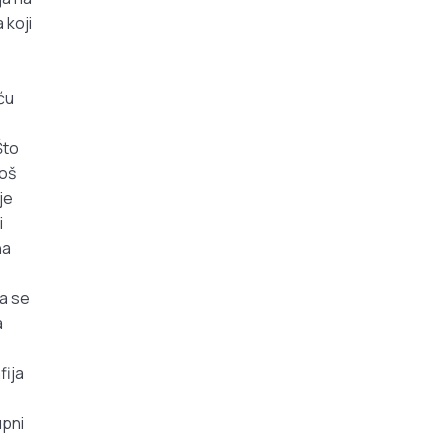
 koji
oću
Što
Još
je
i
na
da se
a
fija
upni