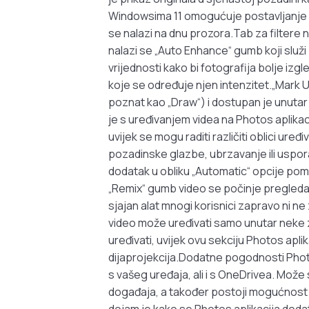
Windowsima 11 omogućuje postavljanje om
se nalazi na dnu prozora.Tab za filtere n
nalazi se „Auto Enhance“ gumb koji služi 
vrijednosti kako bi fotografija bolje izg
koje se određuje njen intenzitet.„Mark Up
poznat kao „Draw“) i dostupan je unutar 
je s uređivanjem videa na Photos aplikac
uvijek se mogu raditi različiti oblici ur
pozadinske glazbe, ubrzavanje ili usporava
dodatak u obliku „Automatic“ opcije pomo
„Remix“ gumb video se počinje pregleda
sjajan alat mnogi korisnici zapravo ni ne
video može uređivati samo unutar neke z
uređivati, uvijek ovu sekciju Photos aplika
dijaprojekcija.Dodatne pogodnosti Phot
s vašeg uređaja, ali i s OneDrivea. Može
događaja, a također postoji mogućnost stv
dojam je kako se Photos aplikacija dodat