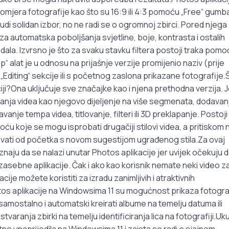
jera fotografije kao što su 16:9 ili 4:3 pomoću „Free“ gumba
udi solidan izbor, no ne radi se o ogromnoj zbirci. Pored njega
za automatska poboljšanja svjetline, boje, kontrasta i ostalih
ledala. Izvrsno je što za svaku stavku filtera postoji traka pom
“ alat je u odnosu na prijašnje verzije promijenio naziv (prije
„Editing“ sekcije ili s početnog zaslona prikazane fotografije.
iji?Ona uključuje sve značajke kao i njena prethodna verzija. 
eđivanja videa kao njegovo dijeljenje na više segmenata, dodavan
nje tempa videa, titlovanje, filteri ili 3D preklapanje. Postoji 
ću koje se mogu isprobati drugačiji stilovi videa, a pritiskom 
vati od početka s novom sugestijom ugrađenog stila.Za ovaj
 znaju da se nalazi unutar Photos aplikacije jer uvijek očekuju 
asebne aplikacije. Čak i ako kao korisnik nemate neki video z
cije možete koristiti za izradu zanimljivih i atraktivnih
os aplikacije na Windowsima 11 su mogućnost prikaza fotogra
 samostalno i automatski kreirati albume na temelju datuma ili
aranja zbirki na temelju identificiranja lica na fotografiji.Uk
no unaprijedila na Windowsima 11 i zaista se radi o sjajnom