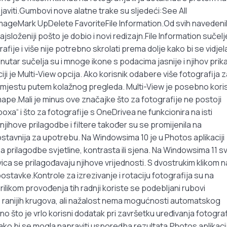
javiti.Gumbovi nove alatne trake su sljedeći:See All
ageMark UpDelete FavoriteFile Information.Od svih navedeni
jsloženiji pošto je dobio i novi redizajn.File Information sučelj
fije i više nije potrebno skrolati prema dolje kako bi se vidjel
Unutar sučelja su i mnoge ikone s podacima jasnije i njihov prik
iji je Multi-View opcija. Ako korisnik odabere više fotografija 
nom mjestu putem kolažnog pregleda. Multi-View je posebno kori
mape.Mali je minus ove značajke što za fotografije ne postoji
“ i što za fotografije s OneDrivea ne funkcionira na isti
 njihove prilagodbe i filtere također su se promijenila na
stavnija za upotrebu. Na Windowsima 10 je u Photos aplikaciji
 prilagodbe svjetline, kontrasta ili sjena. Na Windowsima 11 sv
ca se prilagođavaju njihove vrijednosti. S dvostrukim klikom n
postavke.Kontrole za izrezivanje i rotaciju fotografija su na
ikom provođenja tih radnji koriste se podebljani rubovi
o ranijih krugova, ali nažalost nema mogućnosti automatskog
 što je vrlo korisni dodatak pri završetku uređivanja fotograf
 kako bi se mogla napraviti usporedba rezultata.Photos aplikaci