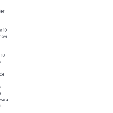
đer
a 10
novi
 10
a
 će
o
a
tvara
i