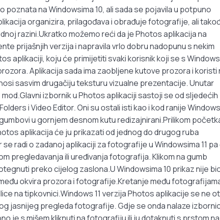
bro poznata na Windowsima 10, ali sada se pojavila u potpuno
acija organizira, prilagođava i obrađuje fotografije, ali tako
vidnoj razini.Ukratko možemo reći da je Photos aplikacija na
te prijašnjih verzija i napravila vrlo dobru nadopunu s nekim
plikaciji, koju će primijetiti svaki korisnik koji se s Windows
rozora. Aplikacija sada ima zaobljene kutove prozora i koristi 
donosi sasvim drugačiju teksturu vizualne prezentacije. Unutar
k“ mod.Glavni izbornik u Photos aplikaciji sastoji se od sljedećih
lders i Video Editor. Oni su ostali isti kao i kod ranije Windows
o su gumbovi u gornjem desnom kutu redizajnirani.Prilikom početk
 Photos aplikacija će ju prikazati od jednog do drugog ruba
 se radi o zadanoj aplikaciji za fotografije u Windowsima 11 pa
ikom pregledavanja ili uređivanja fotografija. Klikom na gumb
rotegnuti preko cijelog zaslona.U Windowsima 10 prikaz nije bi
između okvira prozora i fotografije.Kretanje među fotografijam
lice na tipkovnici.Windows 11 verzija Photos aplikacije se ne o
g jasnijeg pregleda fotografije. Gdje se onda nalaze izbornic
 je s mišem kliknuti na fotografiju ili ju dotaknuti s prstom na