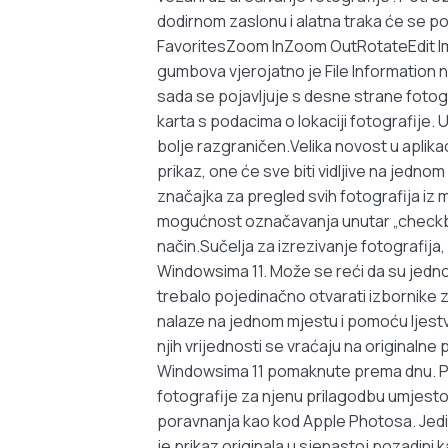
dodirnom zaslonu i alatna traka će se po
FavoritesZoom InZoom OutRotateEdit Im
gumbova vjerojatno je File Information na
sada se pojavljuje s desne strane fotogra
karta s podacima o lokaciji fotografije. 
bolje razgraničen.Velika novost u aplikac
prikaz, one će sve biti vidljive na jed
značajka za pregled svih fotografija iz 
mogućnost označavanja unutar „checkboxa
način.Sučelja za izrezivanje fotografija,
Windowsima 11. Može se reći da su jedno
trebalo pojedinačno otvarati izbornike za
nalaze na jednom mjestu i pomoću ljestvi
njih vrijednosti se vraćaju na originalne 
Windowsima 11 pomaknute prema dnu. Pril
fotografije za njenu prilagodbu umjest
poravnanja kao kod Apple Photosa. Jedino
je prikaz originala u sjenastoj pozadini