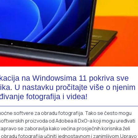
ikacija na Windowsima 11 pokriva sve
ika. U nastavku pročitajte više o njenim
vanje fotografija i videa!
a moćne softvere za obradu fotografija. Tako se često mogu
softverskih proizvoda od Adobea ili DxO-a koji mogu uređivati
 zapravo se zaboravlja kako većina prosječnih korisnika želi
 će obradu fotografija učiniti jednostavnom i zanimljivom.Upravo