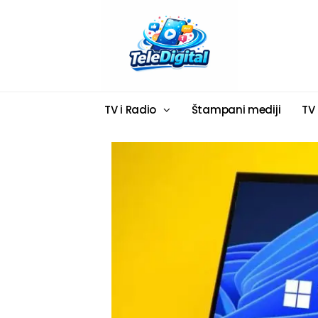
TV i Radio
Štampani mediji
TV