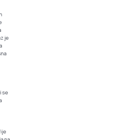
h
e
a
az je
za
sna
i se
a
ije
ja na