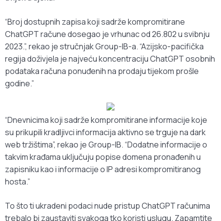
“Broj dostupnih zapisa koji sadrže kompromitirane
ChatGPT račune dosegao je vrhunac od 26.802 u svibnju
2023.”, rekao je stručnjak Group-IB-a. “Azijsko-pacifička
regija doživjela je najveću koncentraciju ChatGPT osobnih
podataka računa ponuđenih na prodaju tijekom prošle
godine.”
“Dnevnicima koji sadrže kompromitirane informacije koje
su prikupili kradljivci informacija aktivno se trguje na dark
web tržištima”, rekao je Group-IB. “Dodatne informacije o
takvim krađama uključuju popise domena pronađenih u
zapisniku kao i informacije o IP adresi kompromitiranog
hosta.”
To što ti ukradeni podaci nude pristup ChatGPT računima
trebalo bi zaustaviti svakoga tko koristi uslugu. Zapamtite