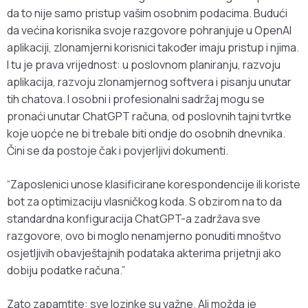
da to nije samo pristup vašim osobnim podacima. Budući
da većina korisnika svoje razgovore pohranjuje u OpenAI
aplikaciji, zlonamjerni korisnici također imaju pristup i njima.
I tu je prava vrijednost: u poslovnom planiranju, razvoju
aplikacija, razvoju zlonamjernog softvera i pisanju unutar
tih chatova. I osobni i profesionalni sadržaj mogu se
pronaći unutar ChatGPT računa, od poslovnih tajni tvrtke
koje uopće ne bi trebale biti ondje do osobnih dnevnika.
Čini se da postoje čak i povjerljivi dokumenti.
“Zaposlenici unose klasificirane korespondencije ili koriste
bot za optimizaciju vlasničkog koda. S obzirom na to da
standardna konfiguracija ChatGPT-a zadržava sve
razgovore, ovo bi moglo nenamjerno ponuditi mnoštvo
osjetljivih obavještajnih podataka akterima prijetnji ako
dobiju podatke računa.”
Zato zapamtite: sve lozinke su važne. Ali možda je