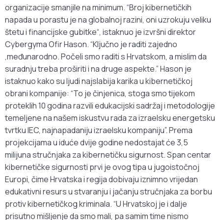
organizacije smanjile na minimum. “Broj kibernetičkih
napada u porastu je na globalnoj razini, oni uzrokuju veliku
štetu i financijske gubitke“, istaknuo je izvršni direktor
Cybergyma Ofir Hason. “Ključno je raditi zajedno
,međunarodno. Počeli smo raditi s Hrvatskom, a mislim da
suradnju treba proširiti i na druge aspekte.” Hason je
istaknuo kako su ljudi najslabija karika u kibernetičkoj
obrani kompanije: “To je činjenica, stoga smo tijekom
proteklih 10 godina razvili edukacijski sadržaj i metodologije
temeljene na našem iskustvu rada za izraelsku energetsku
tvrtku IEC, najnapadaniju izraelsku kompaniju”. Prema
projekcijama u iduće dvije godine nedostajat će 3,5
milijuna stručnjaka za kibernetičku sigurnost. Span centar
kibernetičke sigurnosti prvi je ovog tipa u jugoistočnoj
Europi, čime Hrvatska i regija dobivaju iznimno vrijedan
edukativni resurs u stvaranju i jačanju stručnjaka za borbu
protiv kibernetičkog kriminala. “U Hrvatskoj je i dalje
prisutno mišljenje da smo mali, pa samim time nismo