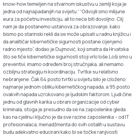
know-how temeljen na stvarnom iskustvu u zemlji koja je
jedna od najnapadanijih na svijetu.“ “Odvojili smo milijune
eura za početnu investiciju, ali to neće biti dovoljno. Cilj
nam je da postanemo ustanova za obrazovanje, kako
bismo po starinski rekli da se može upisati u radnu knjižicu i
da analitičar kibernetičke sigurnosti postane cijenjeno
radno mjesto”, dodao je Dujmović, koji smatra da Hrvatska
što se tiče kibernetičke sigurnosti stoji vrlo loše.Loši smo u
preventivi, imamo određeni broj stručnjaka, ali nemamo
ozbiljnu strategiju ni koordinaciju. Tvrtke su relativno
nebranjene. Čak 64 posto tvrtki u svijetu bilo je izloženo
najmanje jednom obliku kibernetičkog napada, a 95 posto
ovakvih napada uzrokovano je ljudskim faktorom. Ljudi čine
jednu od glavnih karika u obrani organizacije od cyber
kriminala, stoga je presudno da se na zaposlenike gleda
kao na cjelinu i ključno je da sve razine zaposlenika – od IT
profesionalaca, menadžmenta do svih ostalih u sustavu
budu adekvatno educirani kako bi se točke ranjivosti