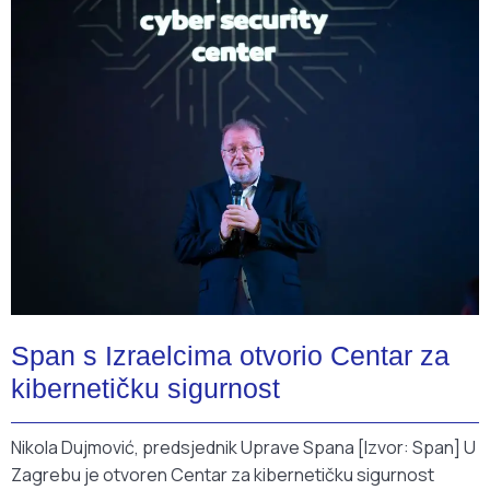
Span s Izraelcima otvorio Centar za
kibernetičku sigurnost
Nikola Dujmović, predsjednik Uprave Spana [Izvor: Span] U
Zagrebu je otvoren Centar za kibernetičku sigurnost