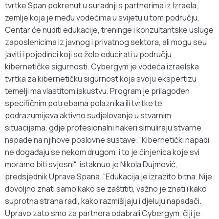
tvrtke Span pokrenut u suradnji s partnerima iz Izraela,
zemlje koja je među vodećima u svijetu u tom području.
Centar će nuditi edukacije, treninge i konzultantske usluge
zaposlenicima iz javnog i privatnog sektora, ali mogu seu
javiti i pojedinci koji se žele educirati u području
kibernetičke sigurnosti. Cybergym je vodeća izraelska
tvrtka za kibernetičku sigurnost koja svoju ekspertizu
temelji ma vlastitom iskustvu. Program je prilagođen
specifičnim potrebama polaznika ili tvrtke te
podrazumijeva aktivno sudjelovanje u stvarnim
situacijama, gdje profesionalni hakeri simuliraju stvarne
napade na njihove poslovne sustave. “Kibernetički napadi
ne događaju se nekom drugom, i to je činjenica koje svi
moramo biti svjesni“, istaknuo je Nikola Dujmović,
predsjednik Uprave Spana. “Edukacija je izrazito bitna. Nije
dovoljno znati samo kako se zaštititi, važno je znati i kako
suprotna strana radi, kako razmišljaju i djeluju napadači.
Upravo zato smo za partnera odabrali Cybergym, čiji je