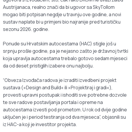
Austrijanaca, realno znači da bi ugovor sa SkyTollom
mogao biti potpisan negdje u travnju ove godine, a novi
sustav naplate bi u primjeni bio najranije pred turističku
sezonu 2026. godine.
Ponude su Hrvatskim autocestama (HAC) stigle još u
srpnju prošle godine, pa je nejasno zašto je državnoj tvrtki
koja upravlja autocestama trebalo gotovo sedam mjeseci
da od deset pristiglih izabere onu najbolju.
“Obveza Izvođača radova je izraditi izvedbeni projekt
sustava (»Design and Build« ili »Projektiraj i gradi«),
provesti upravni postupak i ishoditi sve potrebne dozvole
te sve radove postavljanja portala i opreme na
autocestama izvesti pod prometom. U rok od dvije godine
uključen je i period testiranja od dva mjeseca”, objasnili su
iz HAC-a koji je investitor projekta.