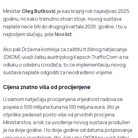
Ministar
Oleg Butković
je kao krajnji rok najavljivao 2025.
godinu, no kako trenutno stvari stoje, novog sustava
naplate neće biti do drugog kvartala 2026. godine. I to u
najboljem slučaju, piše
Novi list
.
Ako pak Državna komisija za zaštitu tržišnog natjecanja
(DKOM) uvaži žalbu austrijskog Kapsch TrafficCom-a na
odluku o odabiru izvođača, to će implementaciju novog
sustava naplate odgoditi za neodređeno vrijeme.
Cijena znatno viša od procijenjene
U samom natječaju procijenjena vrijednost radova se
popela s 500 milijuna kuna na 100 milijuna eura, što je
otprilike pedeset posto više od prvotnih procjena
Ministarstva, a rok za uvođenje novog sustava produžen
je na dvije godine. I to dvije godine od datuma potpisivanja
ugovora s izvođačem, što, čak i ako DKOM ne uvaži žalbu