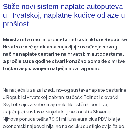
Stiže novi sistem naplate autoputeva
u Hrvatskoj, naplatne kućice odlaze u
prošlost
Ministarstvo mora, prometa i infrastrukture Republike
Hrvatske već godinama najavljuje uvođenje novog
načina naplate cestarine na hrvatskim autocestama,
a prošle su se godine stvari konačno pomakle s mrtve
točke raspisivanjem natječaja za taj posao.
Na natječaju za za izradu novog sustava naplate cestarine
u Republici Hrvatskoj izabrani su češki Tollnet i slovački
SkyToll koji iza sebe imaju nekoliko sličnih poslova,
uključujući sustav e-vinjeta koji se koristi u Sloveniji.
Njihova ponuda teška 79,91 milijuna eura plus PDV bila je
ekonomski najpovoljnija, no na odluku su stigle dvije žalbe.