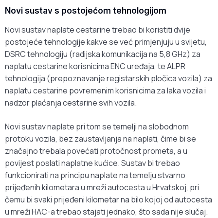
Novi sustav s postojećom tehnologijom
Novi sustav naplate cestarine trebao bi koristiti dvije
postojeće tehnologije kakve se već primjenjuju u svijetu,
DSRC tehnologiju (radijska komunikacija na 5,8 GHz) za
naplatu cestarine korisnicima ENC uređaja, te ALPR
tehnologija (prepoznavanje registarskih pločica vozila) za
naplatu cestarine povremenim korisnicima za laka vozila i
nadzor plaćanja cestarine svih vozila.
Novi sustav naplate pri tom se temelji na slobodnom
protoku vozila, bez zaustavljanja na naplati, čime bi se
značajno trebala povećati protočnost prometa, a u
povijest poslati naplatne kućice. Sustav bi trebao
funkcionirati na principu naplate na temelju stvarno
prijeđenih kilometara u mreži autocesta u Hrvatskoj, pri
čemu bi svaki prijeđeni kilometar na bilo kojoj od autocesta
u mreži HAC-a trebao stajati jednako, što sada nije slučaj.