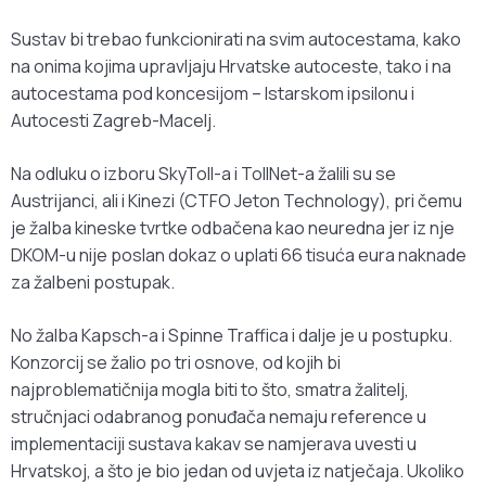
Sustav bi trebao funkcionirati na svim autocestama, kako
na onima kojima upravljaju Hrvatske autoceste, tako i na
autocestama pod koncesijom – Istarskom ipsilonu i
Autocesti Zagreb-Macelj.
Na odluku o izboru SkyToll-a i TollNet-a žalili su se
Austrijanci, ali i Kinezi (CTFO Jeton Technology), pri čemu
je žalba kineske tvrtke odbačena kao neuredna jer iz nje
DKOM-u nije poslan dokaz o uplati 66 tisuća eura naknade
za žalbeni postupak.
No žalba Kapsch-a i Spinne Traffica i dalje je u postupku.
Konzorcij se žalio po tri osnove, od kojih bi
najproblematičnija mogla biti to što, smatra žalitelj,
stručnjaci odabranog ponuđača nemaju reference u
implementaciji sustava kakav se namjerava uvesti u
Hrvatskoj, a što je bio jedan od uvjeta iz natječaja. Ukoliko