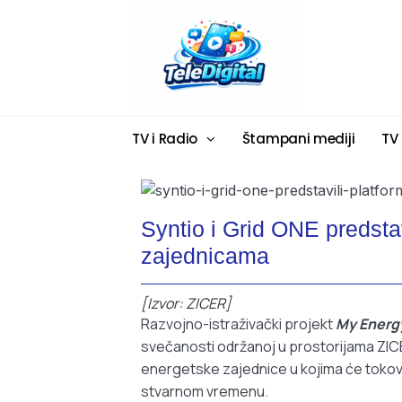
TV i Radio
Štampani mediji
TV
Syntio i Grid ONE predsta
zajednicama
[Izvor: ZICER]
Razvojno-istraživački projekt
My Energ
svečanosti održanoj u prostorijama ZICE
energetske zajednice u kojima će tokovi 
stvarnom vremenu.