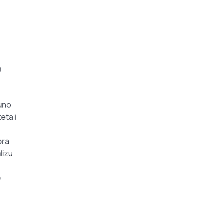
m
uno
eta i
ora
lizu
e