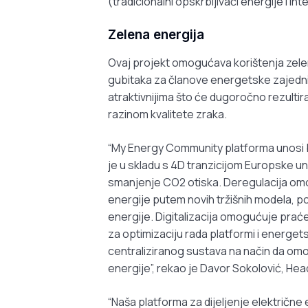
(tradicionalni opskrbljivači energije i i
Zelena energija
Ovaj projekt omogućava korištenja zele
gubitaka za članove energetske zajednic
atraktivnijima što će dugoročno rezultir
razinom kvalitete zraka.
“My Energy Community platforma unosi 
je u skladu s 4D tranzicijom Europske un
smanjenje CO2 otiska. Deregulacija omog
energije putem novih tržišnih modela, p
energije. Digitalizacija omogućuje prać
za optimizaciju rada platformi i energet
centraliziranog sustava na način da omog
energije”, rekao je Davor Sokolović, He
“Naša platforma za dijeljenje električne