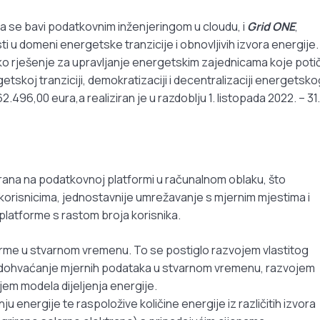
oja se bavi podatkovnim inženjeringom u cloudu, i
Grid ONE
,
ti u domeni energetske tranzicije i obnovljivih izvora energije.
sko rješenje za upravljanje energetskim zajednicama koje poti
tskoj tranziciji, demokratizaciji i decentralizaciji energetsko
.496,00 eura,a realiziran je u razdoblju 1. listopada 2022. – 31.
ana na podatkovnoj platformi u računalnom oblaku, što
risnicima, jednostavnije umrežavanje s mjernim mjestima i
latforme s rastom broja korisnika.
forme u stvarnom vremenu. To se postiglo razvojem vlastitog
 dohvaćanje mjernih podataka u stvarnom vremenu, razvojem
jem modela dijeljenja energije.
ju energije te raspoložive količine energije iz različitih izvora