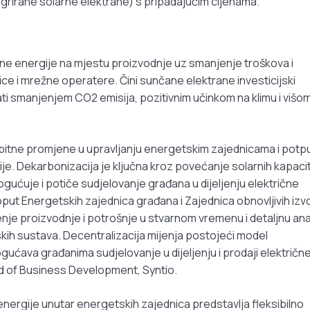
ntegrirane solarne elektrane) s pripadajućim cijenama.
ne energije na mjestu proizvodnje uz smanjenje troškova i
e i mrežne operatere. Čini sunčane elektrane investicijski
ati smanjenjem CO2 emisija, pozitivnim učinkom na klimu i višo
bitne promjene u upravljanju energetskim zajednicama i potp
ije. Dekarbonizacija je ključna kroz povećanje solarnih kapacit
ućuje i potiče sudjelovanje građana u dijeljenju električne
oput Energetskih zajednica građana i Zajednica obnovljivih izv
enje proizvodnje i potrošnje u stvarnom vremenu i detaljnu ana
skih sustava. Decentralizacija mijenja postojeći model
ućava građanima sudjelovanje u dijeljenju i prodaji električn
ad of Business Development, Syntio.
 energije unutar energetskih zajednica predstavlja fleksibilno