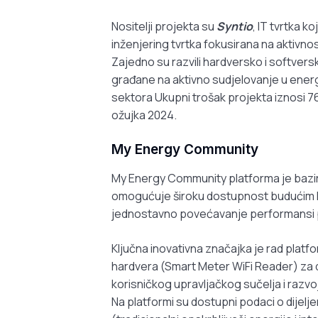
Nositelji projekta su
Syntio
, IT tvrtka k
inženjering tvrtka fokusirana na aktivnos
Zajedno su razvili hardversko i softver
građane na aktivno sudjelovanje u energe
sektora Ukupni trošak projekta iznosi 762
ožujka 2024.
My Energy Community
My Energy Community platforma je bazir
omogućuje široku dostupnost budućim ko
jednostavno povećavanje performansi p
Ključna inovativna značajka je rad plat
hardvera (Smart Meter WiFi Reader) za
korisničkog upravljačkog sučelja i razvo
Na platformi su dostupni podaci o dijeljen