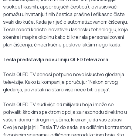
visokoefikasnih, apsorbujućih čestica), ovi usisivači
pomažu u hvatanju finih čestica prašine i efikasno čiste
svaki dio kuće. Kada je riječ o automatizovanom čišćenju,
Tesla roboti koriste inovativnu lasersku tehnologiju, koja
skenira i mapira okolinu kako bi kreirala personalizovani
plan čišćenja, čineći kućne poslove lakšim nego ikada.
Tesla predstavlja novu liniju QLED televizora
Tesla QLED TV donosi potpuno novo iskustvo gledanja
televizije. Kako iz kompanije poručuju: “Nakon prvog
gledanja, povratak na staro više neće biti opcija”.
Tesla QLED TV nudi više od milijardu boja i može se
pohvaliti širokim spektrom opcija za razonodu direktno u
vašem domu – drugim riječima, kreiran je da vas zabavi.
Ovo je najsjajniji Tesla TV do sada, sa odličnim kontrastom,
živopisnim scenama i odličnom reprodukcijom boja, što