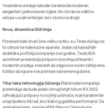
Tesla klima uređaje također karakteriše moderan,
elegantan i jednostavan izgled, što čini da se odlično
uklope u svaki enterijer, bez obzira na dizajn.
Nova, dinamična SDA linija
Ponekad male stvari čine veliku razliku, a u Tesla slučaju se
to odnosi na male kućne aparate. Jedan od najvažnijih
dodataka portfoliju kompanije ove godine, Tesla SDA
asortiman predstavlja potpuno novu liniju efikasnih i
modernih uređaja, kreiranih da odgovore novim zahtjevima
tržišta i da ispune sve potrebe savremenog doma.
Tiha i laka tehnologija čišćenja
Štand naše kompanije
pretenduje da bude jedan od najčistijih tokom IFA 2022,
zahvaljujući potpuno novoj liniji usisivača, koje karakteriše
unaprijeđeno tiši rad, bez ikakvog gubitka performansi. Sa
antibakterijskim, perivim HEPA filterom (tehnologija