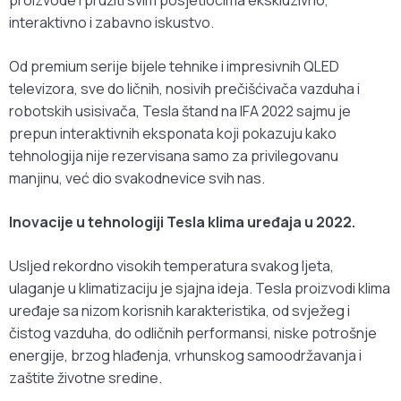
interaktivno i zabavno iskustvo.
Od premium serije bijele tehnike i impresivnih QLED
televizora, sve do ličnih, nosivih prečišćivača vazduha i
robotskih usisivača, Tesla štand na IFA 2022 sajmu je
prepun interaktivnih eksponata koji pokazuju kako
tehnologija nije rezervisana samo za privilegovanu
manjinu, već dio svakodnevice svih nas.
Inovacije u tehnologiji Tesla klima uređaja u 2022.
Usljed rekordno visokih temperatura svakog ljeta,
ulaganje u klimatizaciju je sjajna ideja. Tesla proizvodi klima
uređaje sa nizom korisnih karakteristika, od svježeg i
čistog vazduha, do odličnih performansi, niske potrošnje
energije, brzog hlađenja, vrhunskog samoodržavanja i
zaštite životne sredine.