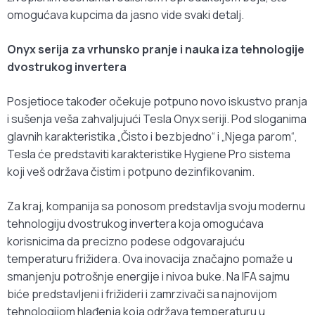
omogućava kupcima da jasno vide svaki detalj.
Onyx serija za vrhunsko pranje i nauka iza tehnologije
dvostrukog invertera
Posjetioce također očekuje potpuno novo iskustvo pranja
i sušenja veša zahvaljujući Tesla Onyx seriji. Pod sloganima
glavnih karakteristika „Čisto i bezbjedno“ i „Njega parom“,
Tesla će predstaviti karakteristike Hygiene Pro sistema
koji veš održava čistim i potpuno dezinfikovanim.
Za kraj, kompanija sa ponosom predstavlja svoju modernu
tehnologiju dvostrukog invertera koja omogućava
korisnicima da precizno podese odgovarajuću
temperaturu frižidera. Ova inovacija značajno pomaže u
smanjenju potrošnje energije i nivoa buke. Na IFA sajmu
biće predstavljeni i frižideri i zamrzivači sa najnovijom
tehnologijom hlađenja koja održava temperaturu u