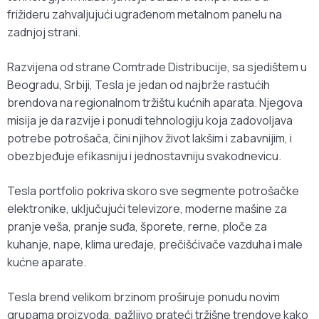
frižideru zahvaljujući ugrađenom metalnom panelu na
zadnjoj strani.
Razvijena od strane Comtrade Distribucije, sa sjedištem u
Beogradu, Srbiji, Tesla je jedan od najbrže rastućih
brendova na regionalnom tržištu kućnih aparata. Njegova
misija je da razvije i ponudi tehnologiju koja zadovoljava
potrebe potrošača, čini njihov život lakšim i zabavnijim, i
obezbjeđuje efikasniju i jednostavniju svakodnevicu.
Tesla portfolio pokriva skoro sve segmente potrošačke
elektronike, uključujući televizore, moderne mašine za
pranje veša, pranje suđa, šporete, rerne, ploče za
kuhanje, nape, klima uređaje, prečišćivače vazduha i male
kućne aparate.
Tesla brend velikom brzinom proširuje ponudu novim
grupama proizvoda, pažljivo prateći tržišne trendove kako