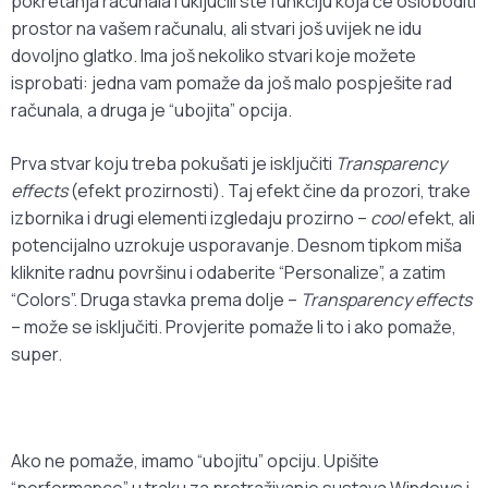
pokretanja računala i uključili ste funkciju koja će osloboditi
prostor na vašem računalu, ali stvari još uvijek ne idu
dovoljno glatko. Ima još nekoliko stvari koje možete
isprobati: jedna vam pomaže da još malo pospješite rad
računala, a druga je “ubojita” opcija.
Prva stvar koju treba pokušati je isključiti
Transparency
effects
(efekt prozirnosti). Taj efekt čine da prozori, trake
izbornika i drugi elementi izgledaju prozirno –
cool
efekt, ali
potencijalno uzrokuje usporavanje. Desnom tipkom miša
kliknite radnu površinu i odaberite “Personalize”, a zatim
“Colors”. Druga stavka prema dolje –
Transparency effects
– može se isključiti. Provjerite pomaže li to i ako pomaže,
super.
Ako ne pomaže, imamo “ubojitu” opciju. Upišite