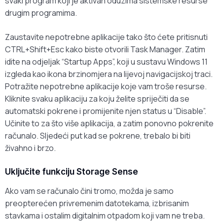
svaki program koji je aktivan oduzima sistemske resurse
drugim programima.
Zaustavite nepotrebne aplikacije tako što ćete pritisnuti
CTRL+Shift+Esc kako biste otvorili Task Manager. Zatim
idite na odjeljak “Startup Apps”, koji u sustavu Windows 11
izgleda kao ikona brzinomjera na lijevoj navigacijskoj traci.
Potražite nepotrebne aplikacije koje vam troše resurse.
Kliknite svaku aplikaciju za koju želite spriječiti da se
automatski pokrene i promijenite njen status u “Disable”.
Učinite to za što više aplikacija, a zatim ponovno pokrenite
računalo. Sljedeći put kad se pokrene, trebalo bi biti
živahno i brzo.
Uključite funkciju Storage Sense
Ako vam se računalo čini tromo, možda je samo
preopterećen privremenim datotekama, izbrisanim
stavkama i ostalim digitalnim otpadom koji vam ne treba.