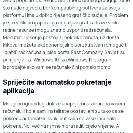
Svoju popularnost Windowsi između ostaloga duguju tome
što nude najveći izbor kompatibinog softvera za svoju
platformu i imaju dobro riješeno grafičko sučelje. Problem
je što veliki broj aplikacija i dojmljiva grafika traže velike
radne resurse i mogu znatno usporiti rad računala.
Međutim, rješenje postoji. U nekoliko minuta, uz dosta
klikova, možete eksponencijalno ubrzati stvari i omogućiti
“glatki” rad računala, piše portal Fast Company. Savjeti su
primjenjivi i za Windows 10 i za Windows 11, stoga ih
isprobajte ako vam se računalo čini pomalo tromo.
Spriječite automatsko pokretanje
aplikacija
Mnogi programi koji dolaze unaprijed instalirani na vašem
računalu ili koje sami instalirate postavljeni su tako da se
pokreću automatski svaki put kada se vaše računalo
pokrene. No, većina njih ne mora raditi cijelo vrijeme. A