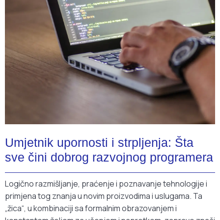
Umjetnik upornosti i strpljenja: Šta
sve čini dobrog razvojnog programera
Logično razmišljanje, praćenje i poznavanje tehnologije i
primjena tog znanja u novim proizvodima i uslugama. Ta
„žica“, u kombinaciji sa formalnim obrazovanjem i