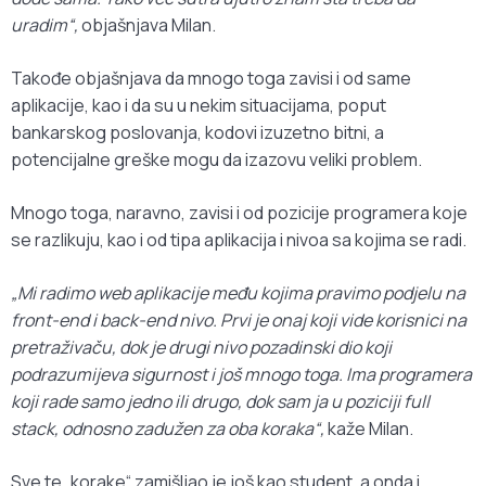
uradim“,
objašnjava Milan.
Takođe objašnjava da mnogo toga zavisi i od same
aplikacije, kao i da su u nekim situacijama, poput
bankarskog poslovanja, kodovi izuzetno bitni, a
potencijalne greške mogu da izazovu veliki problem.
Mnogo toga, naravno, zavisi i od pozicije programera koje
se razlikuju, kao i od tipa aplikacija i nivoa sa kojima se radi.
„Mi radimo web aplikacije među kojima pravimo podjelu na
front-end i back-end nivo. Prvi je onaj koji vide korisnici na
pretraživaču, dok je drugi nivo pozadinski dio koji
podrazumijeva sigurnost i još mnogo toga. Ima programera
koji rade samo jedno ili drugo, dok sam ja u poziciji full
stack, odnosno zadužen za oba koraka“,
kaže Milan.
Sve te „korake“ zamišljao je još kao student, a onda i