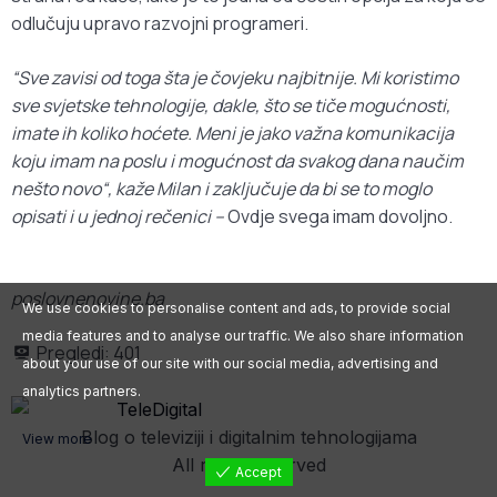
odlučuju upravo razvojni programeri.
“Sve zavisi od toga šta je čovjeku najbitnije. Mi koristimo
sve svjetske tehnologije, dakle, što se tiče mogućnosti,
imate ih koliko hoćete. Meni je jako važna komunikacija
koju imam na poslu i mogućnost da svakog dana naučim
nešto novo“, kaže Milan i zaključuje da bi se to moglo
opisati i u jednoj rečenici –
Ovdje svega imam dovoljno.
poslovnenovine.ba
We use cookies to personalise content and ads, to provide social
media features and to analyse our traffic. We also share information
Pregledi:
401
about your use of our site with our social media, advertising and
analytics partners.
Blog o televiziji i digitalnim tehnologijama
View more
All rights reserved
Accept