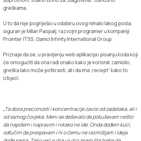
greškama.
U to da nije pogriješio u odabiru ovog nimalo lakog posla,
siguran je Milan Paspalj, razvojni programer u kompaniji
Prointer ITSS, članici Infinity International Group.
Priznaje da se, u pravljenju web aplikacija i pisanju koda koji
će omogućiti da ona radi onako kako je korisnik zamislio,
greška lako može potkrasti, ali i da ima „recept“ kako to
izbjeći.
„Ta doza preciznosti i koncentracije zavisi od zadataka, ali i
od samog čovjeka. Meni se dešavalo da pokušavam nešto
da napišem i napravim i nikako ne ide. Onda dođem kući,
odlučim da prespavam i ni o čemu ne razmišljam i ideja
dođe sama. Tako već sutra ujutro znam šta treba da