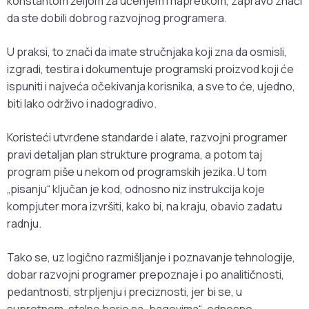
konstantom željom za učenjem i napretkom, zapravo znači
da ste dobili dobrog razvojnog programera.
U praksi, to znači da imate stručnjaka koji zna da osmisli,
izgradi, testira i dokumentuje programski proizvod koji će
ispuniti i najveća očekivanja korisnika, a sve to će, ujedno,
biti lako održivo i nadogradivo.
Koristeći utvrđene standarde i alate, razvojni programer
pravi detaljan plan strukture programa, a potom taj
program piše u nekom od programskih jezika. U tom
„pisanju“ ključan je kod, odnosno niz instrukcija koje
kompjuter mora izvršiti, kako bi, na kraju, obavio zadatu
radnju.
Tako se, uz logično razmišljanje i poznavanje tehnologije,
dobar razvojni programer prepoznaje i po analitičnosti,
pedantnosti, strpljenju i preciznosti, jer bi se, u
suprotnom, stalno borio sa „bagovima“, odnosno