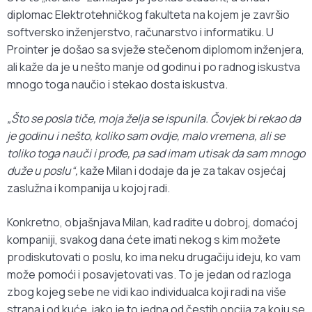
diplomac Elektrotehničkog fakulteta na kojem je završio
softversko inženjerstvo, računarstvo i informatiku. U
Prointer je došao sa svježe stečenom diplomom inženjera,
ali kaže da je u nešto manje od godinu i po radnog iskustva
mnogo toga naučio i stekao dosta iskustva.
„Što se posla tiče, moja želja se ispunila. Čovjek bi rekao da
je godinu i nešto, koliko sam ovdje, malo vremena, ali se
toliko toga nauči i prođe, pa sad imam utisak da sam mnogo
duže u poslu“,
kaže Milan i dodaje da je za takav osjećaj
zaslužna i kompanija u kojoj radi.
Konkretno, objašnjava Milan, kad radite u dobroj, domaćoj
kompaniji, svakog dana ćete imati nekog s kim možete
prodiskutovati o poslu, ko ima neku drugačiju ideju, ko vam
može pomoći i posavjetovati vas. To je jedan od razloga
zbog kojeg sebe ne vidi kao individualca koji radi na više
strana i od kuće, iako je to jedna od čestih opcija za koju se