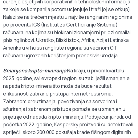
curenje osjetljivih korporativnih ili tehnoloških informacija
za koje se kompanija potom ucjenjuje i traži joj se otkup).
Nalazi se na trećem mjestu u najviše rangiranim regionima
po procentu ICS (Institut za Certificiranje Sistema)
računara, na kojima su blokirani zlonamjerni prilozi emaila i
phising linkovi. Ukratko, Bliski istok, Afrika, Azija i Latinska
Amerika u vrhu su rang liste regiona sa većinom OT
računara ugroženih korištenjem prenosivih uređaja.
Smanjena kripto-miniranja
Na kraju, u prvom kvartalu
2023. godine, svi evropski regioni su zabilježili smanjenje
napada kripto-minera što može da bude rezultat
efikasnosti zabrane pristupa internet resursima.
Zabranom preuzimanja, povezivanja sa serverima i
ažuriranja i zabranom pristupa pomaže se u smanjenju
prijetnje od napada kripto-miniranja. Podsjećanja radi, od
početka 2022. godine, Kaspersky proizvodi su detektovali i
spriječili skoro 200.000 pokušaja krađe fišingom digitalnih