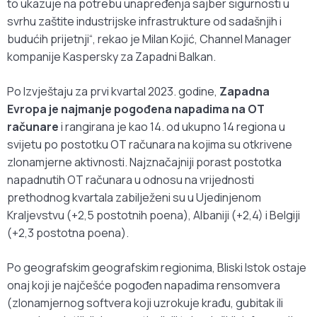
to ukazuje na potrebu unapređenja sajber sigurnosti u
svrhu zaštite industrijske infrastrukture od sadašnjih i
budućih prijetnji“, rekao je Milan Kojić, Channel Manager
kompanije Kaspersky za Zapadni Balkan.
Po Izvještaju za prvi kvartal 2023. godine,
Zapadna
Evropa je najmanje pogođena napadima na OT
računare
i rangirana je kao 14. od ukupno 14 regiona u
svijetu po postotku OT računara na kojima su otkrivene
zlonamjerne aktivnosti. Najznačajniji porast postotka
napadnutih OT računara u odnosu na vrijednosti
prethodnog kvartala zabilježeni su u Ujedinjenom
Kraljevstvu (+2,5 postotnih poena), Albaniji (+2,4) i Belgiji
(+2,3 postotna poena).
Po geografskim geografskim regionima, Bliski Istok ostaje
onaj koji je najčešće pogođen napadima rensomvera
(zlonamjernog softvera koji uzrokuje krađu, gubitak ili