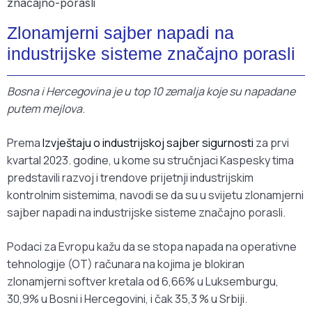
Zlonamjerni sajber napadi na
industrijske sisteme značajno porasli
Bosna i Hercegovina je u top 10 zemalja koje su napadane
putem mejlova
.
Prema
Izvještaju o industrijskoj sajber sigurnosti
za prvi
kvartal 2023. godine, u kome su stručnjaci Kaspesky tima
predstavili razvoj i trendove prijetnji industrijskim
kontrolnim sistemima, navodi se da su u svijetu zlonamjerni
sajber napadi na industrijske sisteme značajno porasli.
Podaci za Evropu kažu da se stopa napada na operativne
tehnologije (OT) računara na kojima je blokiran
zlonamjerni softver kretala od 6,66% u Luksemburgu,
30,9% u Bosni i Hercegovini, i čak 35,3 % u Srbiji.