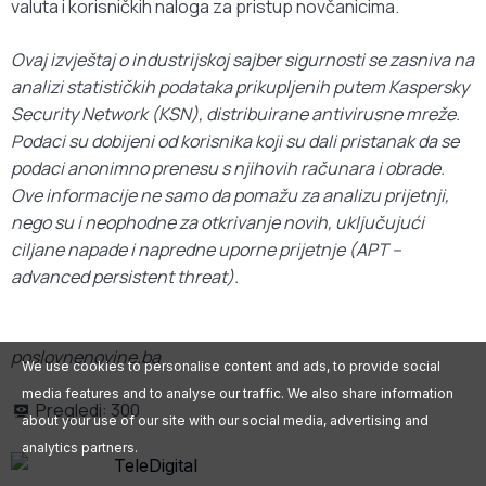
valuta i korisničkih naloga za pristup novčanicima.
Ovaj izvještaj o industrijskoj sajber sigurnosti se zasniva na
analizi statističkih podataka prikupljenih putem Kaspersky
Security Network (KSN), distribuirane antivirusne mreže.
Podaci su dobijeni od korisnika koji su dali pristanak da se
podaci anonimno prenesu s njihovih računara i obrade.
Ove informacije ne samo da pomažu za analizu prijetnji,
nego su i neophodne za otkrivanje novih, uključujući
ciljane napade i napredne uporne prijetnje (APT –
advanced persistent threat).
poslovnenovine.ba
We use cookies to personalise content and ads, to provide social
media features and to analyse our traffic. We also share information
Pregledi:
300
about your use of our site with our social media, advertising and
analytics partners.