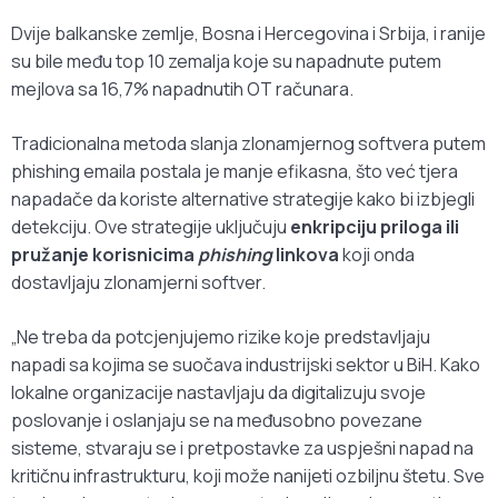
Dvije balkanske zemlje, Bosna i Hercegovina i Srbija, i ranije
su bile među top 10 zemalja koje su napadnute putem
mejlova sa 16,7% napadnutih OT računara.
Tradicionalna metoda slanja zlonamjernog softvera putem
phishing emaila postala je manje efikasna, što već tjera
napadače da koriste alternative strategije kako bi izbjegli
detekciju. Ove strategije uključuju
enkripciju priloga ili
pružanje korisnicima
phishing
linkova
koji onda
dostavljaju zlonamjerni softver.
„Ne treba da potcjenjujemo rizike koje predstavljaju
napadi sa kojima se suočava industrijski sektor u BiH. Kako
lokalne organizacije nastavljaju da digitalizuju svoje
poslovanje i oslanjaju se na međusobno povezane
sisteme, stvaraju se i pretpostavke za uspješni napad na
kritičnu infrastrukturu, koji može nanijeti ozbiljnu štetu. Sve