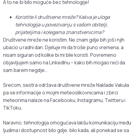
A to ne bi bilo moguće bez tehnologije!
Koristite li društvene mreže? Kakva je uloga
tehnologija u povezivanju s vašom obitelji,
prijateljima i kolegama znanstvenicima?
Društvene mreže ne koristim. Ne znam gdje bih još i njih
ubacio u radni dan. Djeluje mi da troše puno vremena, a
nisam siguran od kolike bi mi bile koristi. Povremeno
objavljujem samo na LinkedInu – kako bih mogao reći da
sam barem negdje…
Srećom, sestra održava društvene mreže Naklade Vakula
pa se informacije o mojim meteoslikovnicama i zbirci
meteorima nalaze na Facebooku, Instagramu, Twitteru i
TikToku.
Naravno, tehnologija omogućava lakšu komunikaciju među
ljudima i dostupnost bilo gdje, bilo kada, ali ponekad se sa