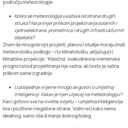
području meteorologije.
Koliko se meteorologija uvažava od strane drugih
struka? Na primjer prilikom projektiranja solarnih i
vjetroelektrane, prometnica i drugih infrastrukturnih
objekata?
Znam da mnogobrojni projekti, planovi i studije moraju imati
meteorološku podlogu – i to klimatološku, uključujući i
klimatske projekcije. “Klasična“ svakodnevna vremenska
prognoza kod projektiranja nije važna, ali često je važna
prilikom same izgradnje.
U posljednje vrijeme mnogo se govori o umjetnoj
inteligenciji. Kakav je njen utjecaj na meteorologiju?
Kao i gotovo sve na ovome svijetu – i umjetna inteligencija
ima i pozitivne i negativne strane. Volim reći kako nema
idealnog, samo više ili manje dobrog/lošeg.