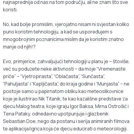
najnaprednija od nas na tom području, ali ne znam što sve
koristi.
No, kad bolje promislim, vjerojatno nisam ni svjestan koliko
puno koristim tehnologiju, a kad se uspoređujem s
mnogobrojnim poznanicima mislim da je koristim znatno
manje od njih!?
Evo, primjerice, zahvaljujući tehnologiji u planu je – štoviše,
već su poduzete neke aktivnosti – da moje “Vremenaste
priče” – “Vjetropirasta”, “Oblačasta”, “Sunčasta”,
“Pahuljasta“ i “Kapljičasta”, do kraja godine i “Munjasta” – ne
postoje samo u papirnatom obliku kao meteoslikovnice
koje je ilustrirao Nik Titanik, te kao kazališne predstave za
djecu Malog teatra, koje igraju Igor Baksa, Mirna Ostrošić i
Tena Pataky, odnedavno upotpunjuje i glazbenik
Sebastian Doe, nego da postanu i serija animiranih filmova
te aplikacija/igrica koja će djecu educirati o meteorologiji.