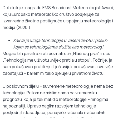
Dobitnik je i nagrade EMS Broadcast Meteorologist Award,
koju Europsko meteorološko društvo dodjeljuje za
izvanredno životno postignuće u spajanju meteorologije i
medija (2020.).
Kakva je uloga tehnologije u vašem životu i poslu?
Kojim se tehnologijama služite kao meteorolog?
Mogao bih parafrazirati poznati stih „Hladnog piva“ i reći:
„Tehnologija me u životu uvijek pratila u stopu“. Točnije, ja
sam pokušavao pratiti nju. I još uvijek pokušavam, sve više
zaostajući – barem mi tako djeluje u privatnom životu.
U poslovnom dijelu – suvremene meteorologije nema bez
tehnologije. Pritom ne mislim samo na vremensku
prognozu, koja je tek mali dio meteorologije – mnogima
najpoznatiji. Upravo naglim razvojem tehnologije
posljednjih desetljeća, ponajviše računala i računalnih