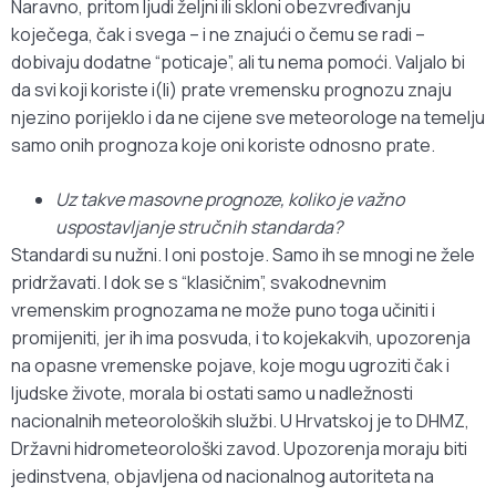
Naravno, pritom ljudi željni ili skloni obezvređivanju
koječega, čak i svega – i ne znajući o čemu se radi –
dobivaju dodatne “poticaje”, ali tu nema pomoći. Valjalo bi
da svi koji koriste i(li) prate vremensku prognozu znaju
njezino porijeklo i da ne cijene sve meteorologe na temelju
samo onih prognoza koje oni koriste odnosno prate.
Uz takve masovne prognoze, koliko je važno
uspostavljanje stručnih standarda?
Standardi su nužni. I oni postoje. Samo ih se mnogi ne žele
pridržavati. I dok se s “klasičnim”, svakodnevnim
vremenskim prognozama ne može puno toga učiniti i
promijeniti, jer ih ima posvuda, i to kojekakvih, upozorenja
na opasne vremenske pojave, koje mogu ugroziti čak i
ljudske živote, morala bi ostati samo u nadležnosti
nacionalnih meteoroloških službi. U Hrvatskoj je to DHMZ,
Državni hidrometeorološki zavod. Upozorenja moraju biti
jedinstvena, objavljena od nacionalnog autoriteta na