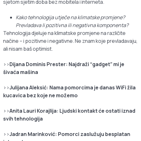
sjetom sjetim doba bez mobitela i interneta.
Kako tehnologija utječe na klimatske promjene?
Prevladava li pozitivna ili negativna komponenta?
Tehnologija djeluje na klimatske promjene na različite
načine – i pozitivne i negativne. Ne znam koje prevladavaju,
ali nisam baš optimist.
>>
Dijana Dominis Prester: Najdraži “gadget” mi je
šivaća mašina
>>
Julijana Aleksić: Nama pomorcima je danas WiFi žila
kucavica bez koje ne možemo
>>
Anita Lauri Korajlija: Ljudski kontakt će ostati iznad
svih tehnologija
>>
Jadran Marinković: Pomorci zaslužuju besplatan