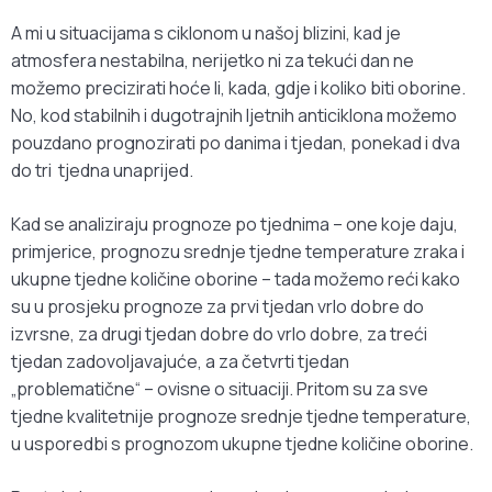
A mi u situacijama s ciklonom u našoj blizini, kad je
atmosfera nestabilna, nerijetko ni za tekući dan ne
možemo precizirati hoće li, kada, gdje i koliko biti oborine.
No, kod stabilnih i dugotrajnih ljetnih anticiklona možemo
pouzdano prognozirati po danima i tjedan, ponekad i dva
do tri tjedna unaprijed.
Kad se analiziraju prognoze po tjednima – one koje daju,
primjerice, prognozu srednje tjedne temperature zraka i
ukupne tjedne količine oborine – tada možemo reći kako
su u prosjeku prognoze za prvi tjedan vrlo dobre do
izvrsne, za drugi tjedan dobre do vrlo dobre, za treći
tjedan zadovoljavajuće, a za četvrti tjedan
„problematične“ – ovisne o situaciji. Pritom su za sve
tjedne kvalitetnije prognoze srednje tjedne temperature,
u usporedbi s prognozom ukupne tjedne količine oborine.