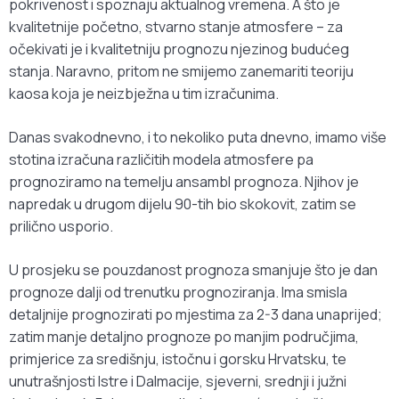
pokrivenost i spoznaju aktualnog vremena. A što je
kvalitetnije početno, stvarno stanje atmosfere – za
očekivati je i kvalitetniju prognozu njezinog budućeg
stanja. Naravno, pritom ne smijemo zanemariti teoriju
kaosa koja je neizbježna u tim izračunima.
Danas svakodnevno, i to nekoliko puta dnevno, imamo više
stotina izračuna različitih modela atmosfere pa
prognoziramo na temelju ansambl prognoza. Njihov je
napredak u drugom dijelu 90-tih bio skokovit, zatim se
prilično usporio.
U prosjeku se pouzdanost prognoza smanjuje što je dan
prognoze dalji od trenutku prognoziranja. Ima smisla
detaljnije prognozirati po mjestima za 2-3 dana unaprijed;
zatim manje detaljno prognoze po manjim područjima,
primjerice za središnju, istočnu i gorsku Hrvatsku, te
unutrašnjosti Istre i Dalmacije, sjeverni, srednji i južni