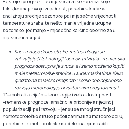
Postoje i prognoze po mjesecima i sezonama, koje
također imaju svoju vrijednost, posebice kada se
analiziraju srednje sezonske pa i mjesečne vrijednosti
temperature zraka, te nešto manje vrijedne ukupne
sezonske, još manje – mjesečne količine oborine za 6
mjeseci unaprijed.
Kao i mnoge druge struke, meteorologija se
zahvaljujući tehnologiji “demokratizirala. Vremenska
prognoza dostupna je svuda, a i samo možemo kupiti
male meteorološke stanice u supermarketima. Kako
gledate na te laičke prognoze i koliko one doprinose
razvoju meteorologije i kvalitetnijim prognozama?
“Demokratizacija” meteorologije i velika dostupnost
vremenske prognoze jamačno je pridonijela njezinoj
popularizaciji, pa i razvoju – jer su se mnogi stručnjaci
nemeteorološke struke počeli zanimati za meteorologiju,
posebice za meteorološke modele i na njima raditi.