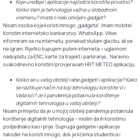
Koje uređaje i aplikacije najčešće koristite privatno?
Koliko Vam je tehnologija važna u slobodnom
vremenu? Imate li neki omiljeni gadget?
Nisam osoba koja koristi mnogo „gadgeta“. Imam mobitel.
Koristim internetsko bankarstvo, WhatsApp, Viber,
informiram se na internetu, ponekad slušam glazbu, ali se
ne igram. Rijetko kupujem putem interneta – uglavnom
nadoplatu za ENC, karte za trajekt i parkiranje… Naravno,
svakodnevno koristim/provjeravam HRT METEO aplikaciju.
Koliko se u vašoj obitelji rabe gadgeti i aplikacije? Kako
se razlikuje način na koji tehnologiju koristite Vi i
Vaša kći? Je li pandemija potaknula korištenje
digitalnih tehnologija u vašoj obitelji?
Nisam primijetio da je u mojoj obitelji pandemija potaknula
korištenje digitalnih tehnologija – mislim da ih koristimo
podjednako kao i prije. Supruga gadgete i aplikacije
također ne koristi mnogo, dok je kćerka studentica i