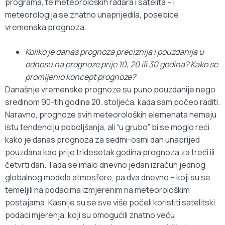
programa, te meteoroloških radara i satelita – i
meteorologija se znatno unaprijedila, posebice
vremenska prognoza.
Koliko je danas prognoza preciznija i pouzdanija u
odnosu na prognoze prije 10, 20 ili 30 godina? Kako se
promijenio koncept prognoze?
Današnje vremenske prognoze su puno pouzdanije nego
sredinom 90-tih godina 20. stoljeća, kada sam počeo raditi.
Naravno, prognoze svih meteoroloških elemenata nemaju
istu tendenciju poboljšanja, ali “u grubo” bi se moglo reći
kako je danas prognoza za sedmi-osmi dan unaprijed
pouzdana kao prije tridesetak godina prognoza za treći ili
četvrti dan. Tada se imalo dnevno jedan izračun jednog
globalnog modela atmosfere, pa dva dnevno – koji su se
temeljili na podacima izmjerenim na meteorološkim
postajama. Kasnije su se sve više počeli koristiti satelitski
podaci mjerenja, koji su omogućili znatno veću