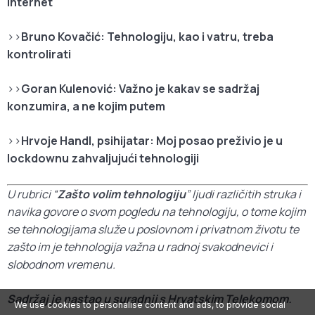
internet
>>
Bruno Kovačić: Tehnologiju, kao i vatru, treba
kontrolirati
>>
Goran Kulenović: Važno je kakav se sadržaj
konzumira, a ne kojim putem
>>
Hrvoje Handl, psihijatar: Moj posao preživio je u
lockdownu zahvaljujući tehnologiji
U rubrici “
Zašto volim tehnologiju
” ljudi različitih struka i
navika govore o svom pogledu na tehnologiju, o tome kojim
se tehnologijama služe u poslovnom i privatnom životu te
zašto im je tehnologija važna u radnoj svakodnevici i
slobodnom vremenu.
Sadržaj je nastao u suradnji s Hrvatskim Telekomom.
We use cookies to personalise content and ads, to provide social