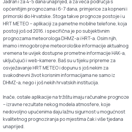
Jadran i za 4-5 dana unaprijed, a za veća područja s
općenitijim prognozama i 6-7 dana, primjerice za kopneni i
primorski dio Hrvatske. Stoga takve prognoze postoje i u
HRT METEO – aplikaciji za pametne mobilne telefone, koja
postoji još od 2016. i specifična je po subjektivnim
prognozama meteorologa DHMZ-a i HRT-a. Osim njih,
imamo i mnogobrojne meteorološke informacije aktualnog
vremena te uvijek dostupne prometne informacije HAK-a,
uključujući i web-kamere. Baš su u tijeku pripreme za
osvježavanje HRT METEO i dopunu s još nekim za
svakodnevni život korisnim informacijama ne samo iz
DHMZ-a, nego i još nekih hrvatskih institucija.
Inače, ostale aplikacije na tržištu imaju računalne prognoze
– izravne rezultate nekog modela atmosfere, koje
nedovoljno upućenima daju lažnu sigurnost u mogućnost
kvalitetnog prognoziranja po mjestima čak i više tjedana
unaprijed.